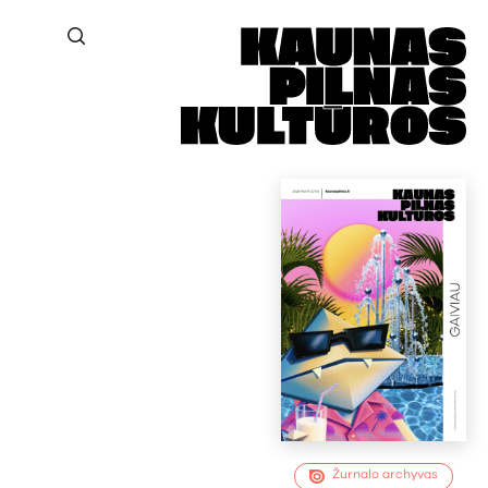
Žurnalo archyvas