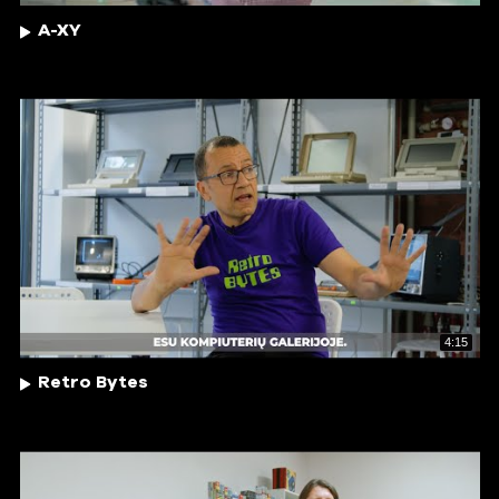
A-XY
4:15
Retro Bytes