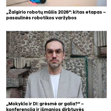
„Žalgirio robotų mūšis 2026“: kitas etapas –
pasaulinės robotikos varžybos
„Mokykla ir DI: grėsmė ar galia?“ –
konferencija ir išmanios dirbtuvės