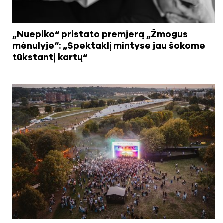
„Nuepiko“ pristato premjerą „Žmogus
mėnulyje“: „Spektaklį mintyse jau šokome
tūkstantį kartų“