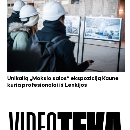
Unikalią „Mokslo salos“ ekspoziciją Kaune
kuria profesionalai iš Lenkijos
VIDEO
TEKA