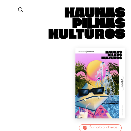
Žurnalo archyvas