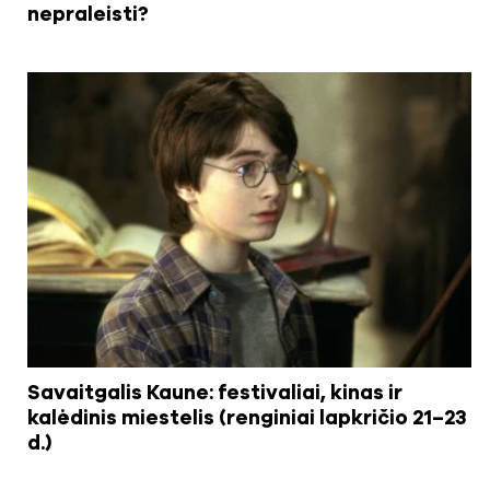
nepraleisti?
Savaitgalis Kaune: festivaliai, kinas ir
kalėdinis miestelis (renginiai lapkričio 21–23
d.)