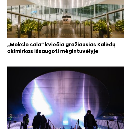
„Mokslo sala“ kviečia gražiausias Kalėdų
akimirkas išsaugoti mėgintuvėlyje