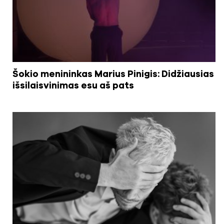
Šokio menininkas Marius Pinigis: Didžiausias
išsilaisvinimas esu aš pats