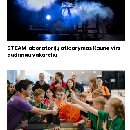
STEAM laboratorijų atidarymas Kaune virs
audringu vakarėliu