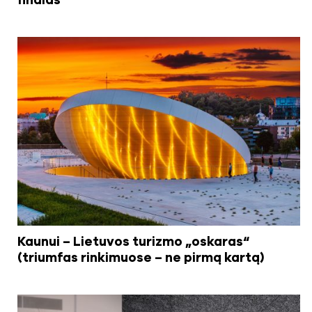
finalas
Kaunui – Lietuvos turizmo „oskaras“
(triumfas rinkimuose – ne pirmą kartą)