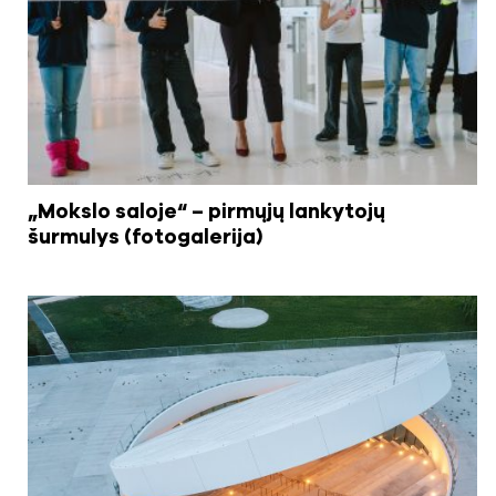
„Mokslo saloje“ – pirmųjų lankytojų
šurmulys (fotogalerija)