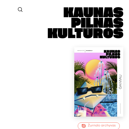
Žurnalo archyvas