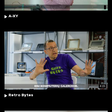
A-XY
4:15
Retro Bytes