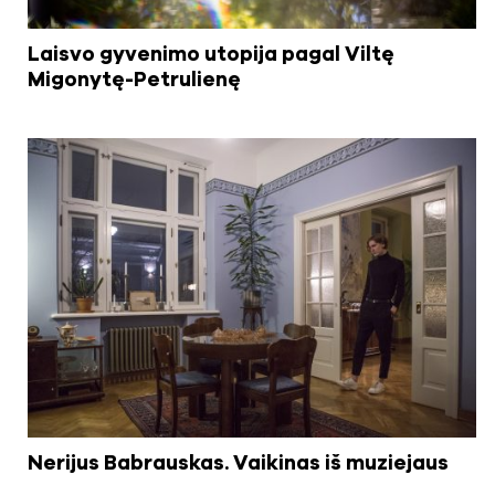
Laisvo gyvenimo utopija pagal Viltę
Migonytę-Petrulienę
Nerijus Babrauskas. Vaikinas iš muziejaus