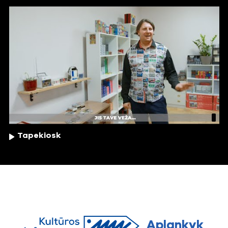
Tapekiosk
Aplankyk