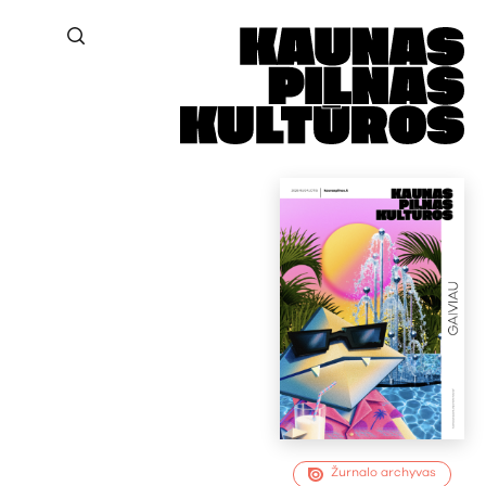
Žurnalo archyvas