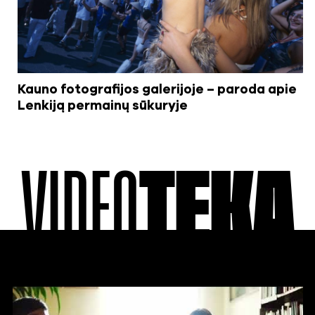
Kauno fotografijos galerijoje – paroda apie
Lenkiją permainų sūkuryje
VIDEO
TEKA