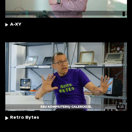
A-XY
4:15
Retro Bytes