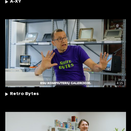
A-XY
4:15
Retro Bytes