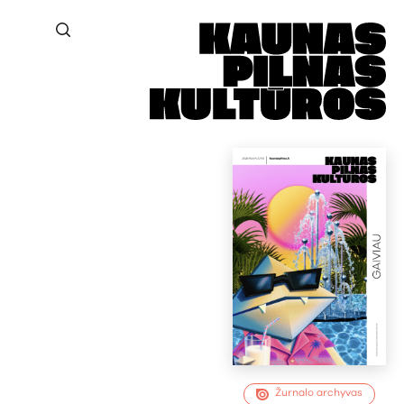
Žurnalo archyvas