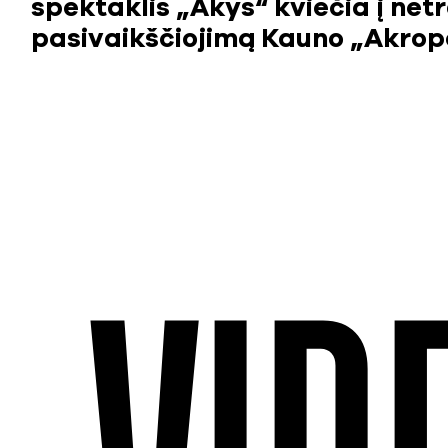
spektaklis „Akys“ kviečia į netr
pasivaikščiojimą Kauno „Akrop