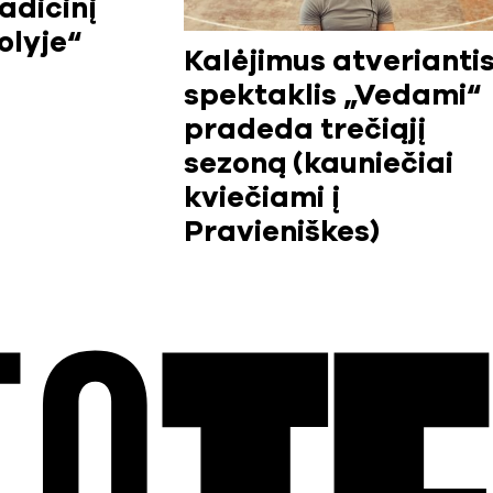
adicinį
olyje“
Kalėjimus atverianti
spektaklis „Vedami“
pradeda trečiąjį
sezoną (kauniečiai
kviečiami į
Pravieniškes)