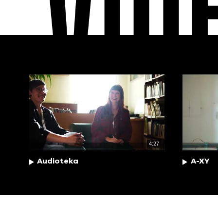
VID
4:27
Audioteka
A-XY