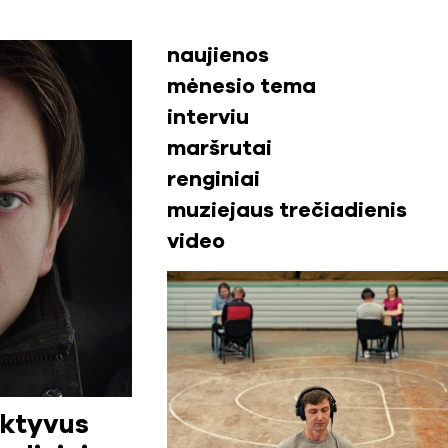
naujienos
mėnesio tema
interviu
maršrutai
renginiai
muziejaus trečiadienis
video
aktyvus