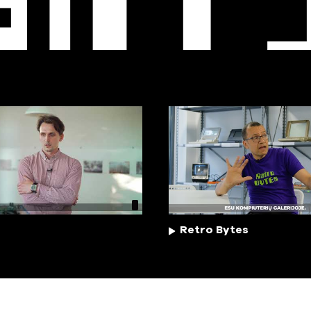
EO
T
Retro Bytes