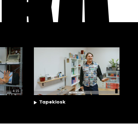
EKA
4:15
Tapekiosk