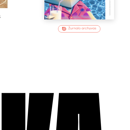
s
Žurnalo archyvas