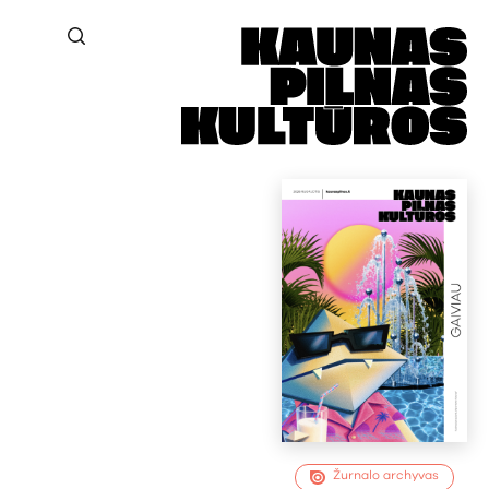
Žurnalo archyvas