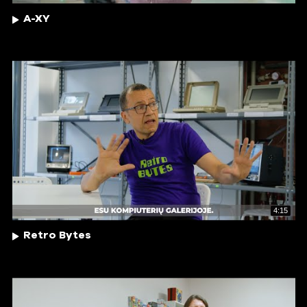
A-XY
4:15
Retro Bytes