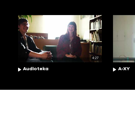
4:27
Audioteka
A-XY