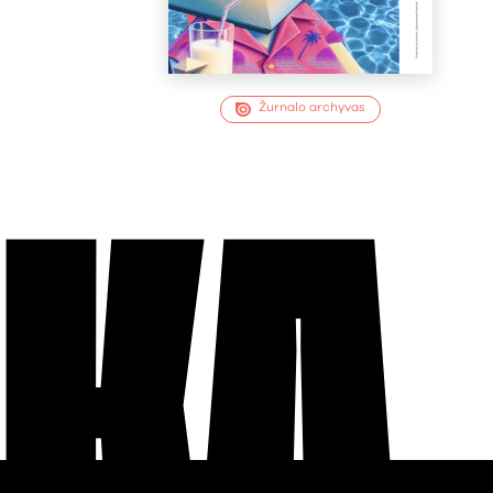
Žurnalo archyvas
EKA