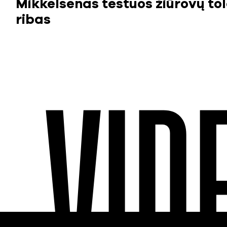
Mikkelsenas testuos žiūrovų tol
ribas
VID