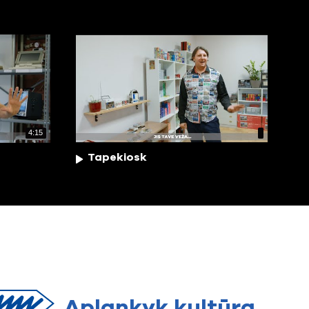
4:15
Tapekiosk
Aplankyk
kultūrą