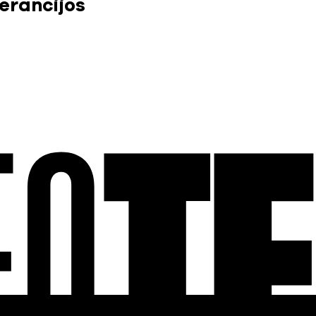
erancijos
EO
T