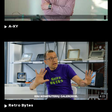
A-XY
4:15
Retro Bytes