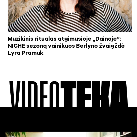
Muzikinis ritualas atgimusioje „Dainoje“:
NICHE sezoną vainikuos Berlyno žvaigždė
Lyra Pramuk
VIDEO
TEKA