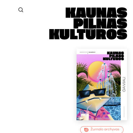
Žurnalo archyvas