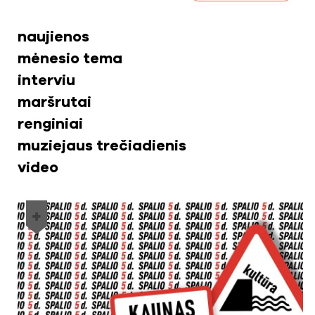
naujienos
mėnesio tema
interviu
maršrutai
renginiai
muziejaus trečiadienis
video