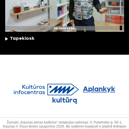
Tapekiosk
Aplankyk
kultūrą
Žurnalo „Kaunas pilnas kultūros“ redakcijos adresas: V. Putvinskio g. 56-1,
Kaunas © Visos teisės saugomos 2026. Be sutikimo kopijuoti ir platinti tinklapio