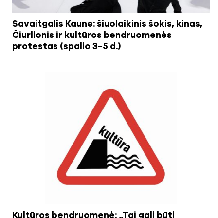
Savaitgalis Kaune: šiuolaikinis šokis, kinas,
Čiurlionis ir kultūros bendruomenės
protestas (spalio 3–5 d.)
Kultūros bendruomenė: „Tai gali būti