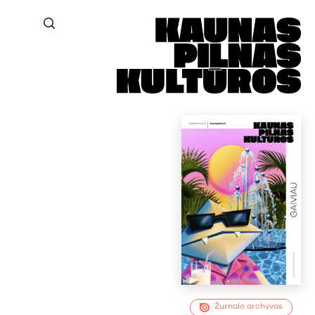
Žurnalo archyvas