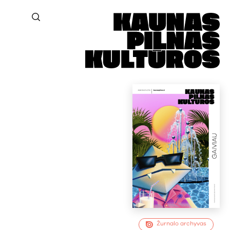
Žurnalo archyvas