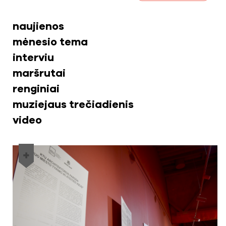
naujienos
mėnesio tema
interviu
maršrutai
renginiai
muziejaus trečiadienis
video