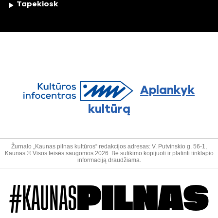
Tapekiosk
Aplankyk
kultūrą
Žurnalo „Kaunas pilnas kultūros“ redakcijos adresas: V. Putvinskio g. 56-1,
Kaunas © Visos teisės saugomos 2026. Be sutikimo kopijuoti ir platinti tinklapio
informaciją draudžiama.
#KAUNAS
PILNAS