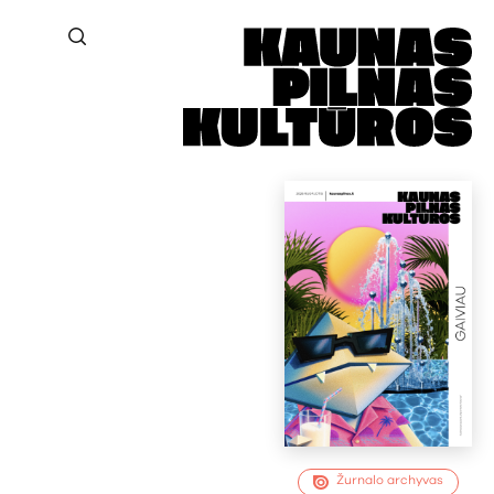
Žurnalo archyvas