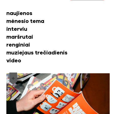
naujienos
mėnesio tema
interviu
maršrutai
renginiai
muziejaus trečiadienis
video