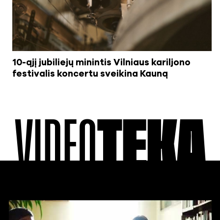
10-ąjį jubiliejų minintis Vilniaus kariljono
festivalis koncertu sveikina Kauną
VIDEO
TEKA