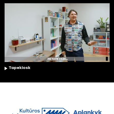
Tapekiosk
Aplankyk