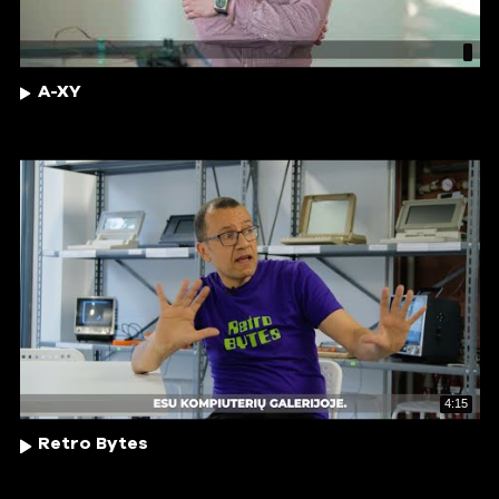
A-XY
4:15
Retro Bytes