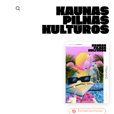
Žurnalo archyvas