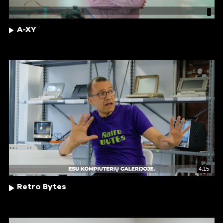
A-XY
4:15
Retro Bytes