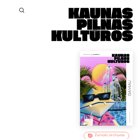
Žurnalo archyvas