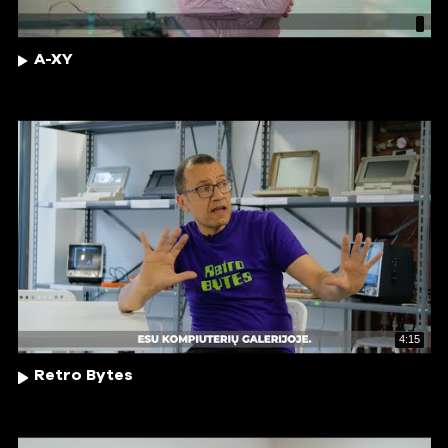
A-XY
4:15
Retro Bytes