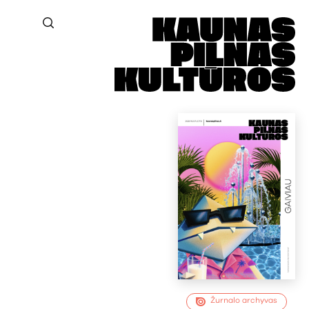
Žurnalo archyvas