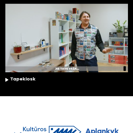
Tapekiosk
Aplankyk