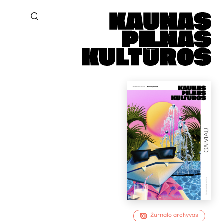
Žurnalo archyvas