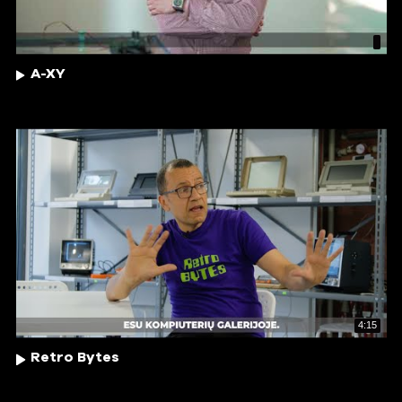
A-XY
4:15
Retro Bytes