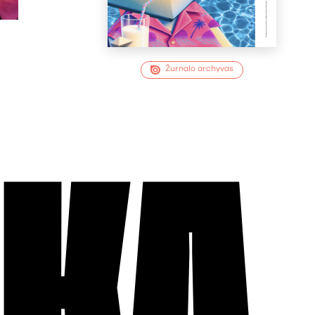
Žurnalo archyvas
EKA