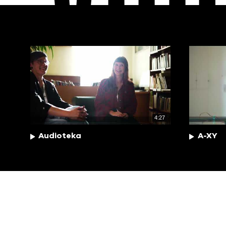
4:27
Audioteka
A-XY