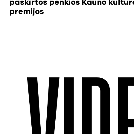
paskirtos penkios Kauno kultūr
premijos
VID