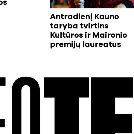
os
Antradienį Kauno
taryba tvirtins
Kultūros ir Maironio
premijų laureatus
EO
T