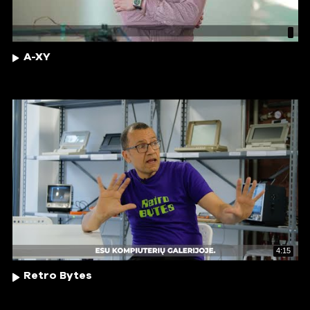
A-XY
4:15
Retro Bytes