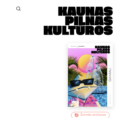
Žurnalo archyvas