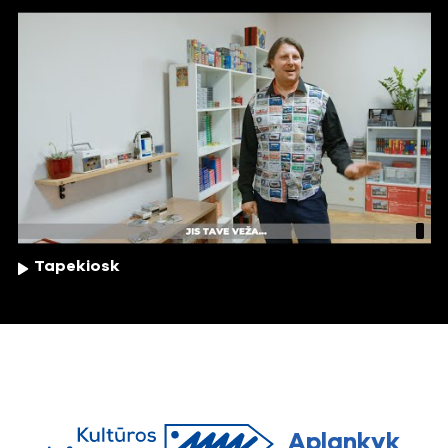
Tapekiosk
Aplankyk