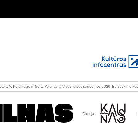
sas: V. Putvinskio g. 56-1, Kaunas © Visos teisės saugomos 2026. Be sutikimo kopiju
ILNAS
Globoja:
L