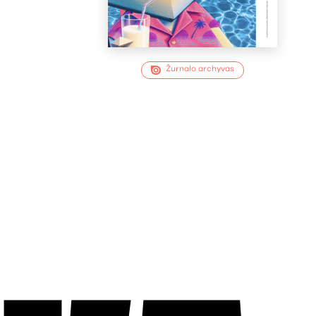
Žurnalo archyvas