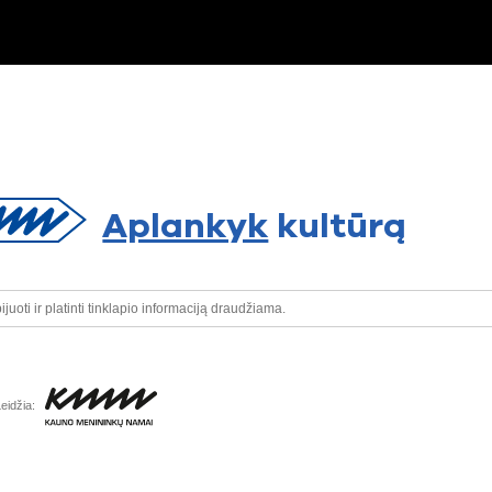
Aplankyk
kultūrą
oti ir platinti tinklapio informaciją draudžiama.
eidžia: