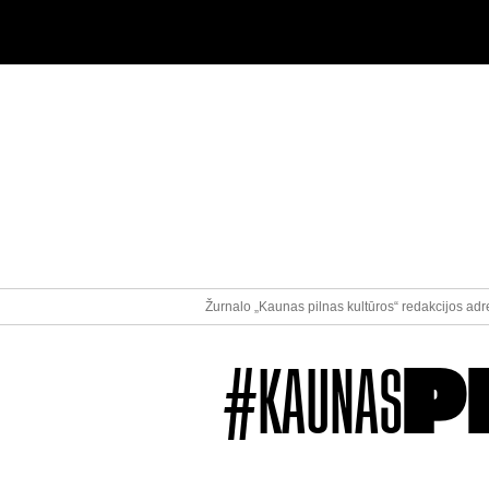
Žurnalo „Kaunas pilnas kultūros“ redakcijos adre
#KAUNAS
P