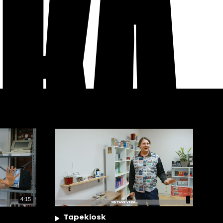
EKA
4:15
Tapekiosk