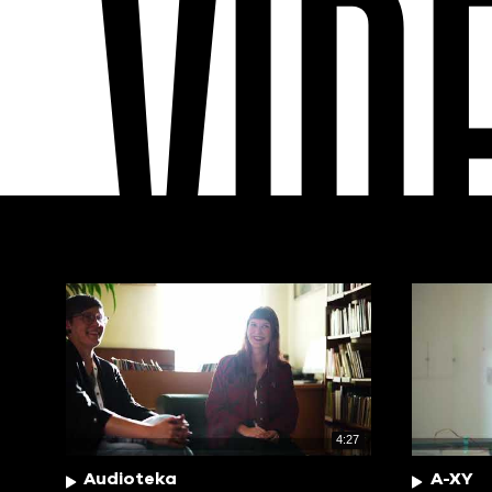
VID
4:27
Audioteka
A-XY