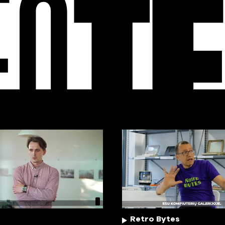
EO
T
Retro Bytes