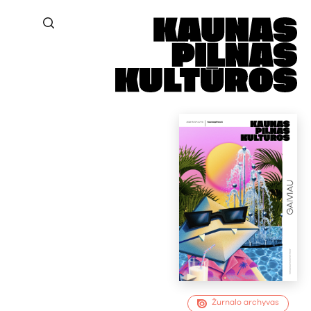
Žurnalo archyvas