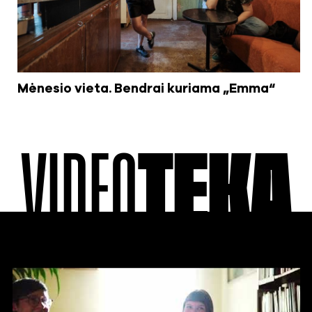
Mėnesio vieta. Bendrai kuriama „Emma“
VIDEO
TEKA