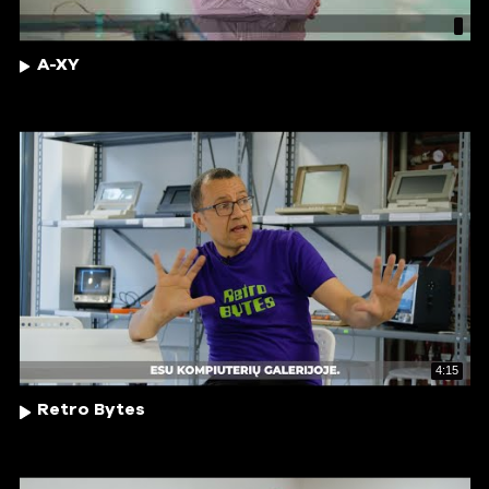
A-XY
4:15
Retro Bytes