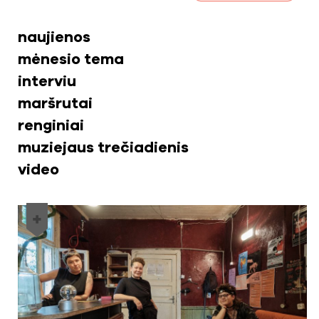
naujienos
mėnesio tema
interviu
maršrutai
renginiai
muziejaus trečiadienis
video