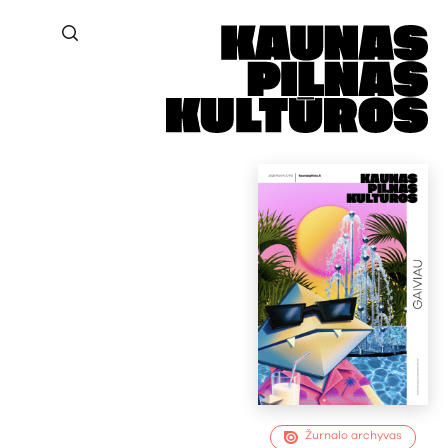
Žurnalo archyvas