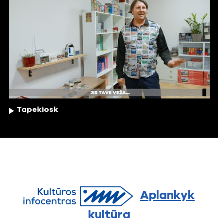
Tapekiosk
Aplankyk
kultūrą