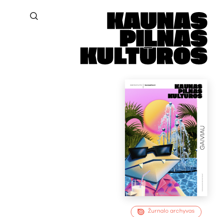
Žurnalo archyvas