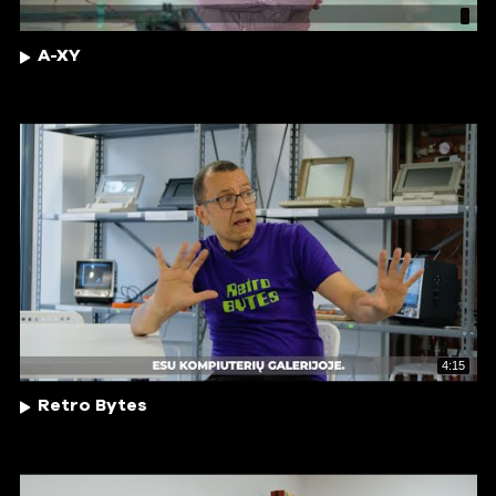
A-XY
4:15
Retro Bytes