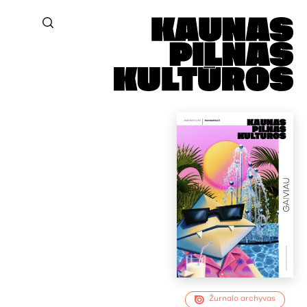
Žurnalo archyvas