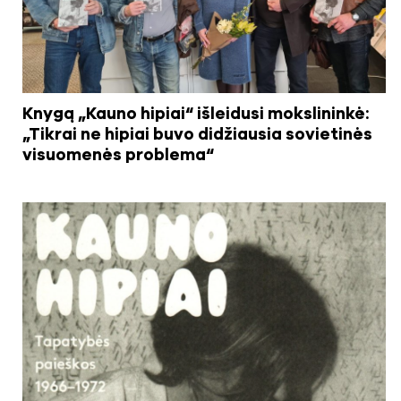
Knygą „Kauno hipiai“ išleidusi mokslininkė:
„Tikrai ne hipiai buvo didžiausia sovietinės
visuomenės problema“