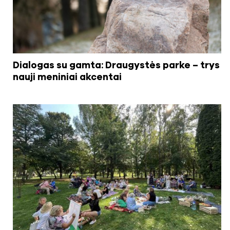
Dialogas su gamta: Draugystės parke – trys
nauji meniniai akcentai