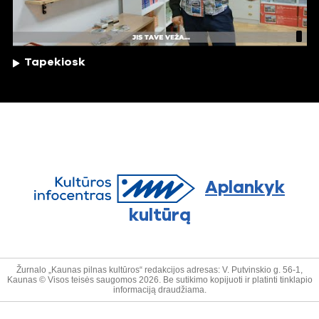
Tapekiosk
Aplankyk
kultūrą
Žurnalo „Kaunas pilnas kultūros“ redakcijos adresas: V. Putvinskio g. 56-1,
Kaunas © Visos teisės saugomos 2026. Be sutikimo kopijuoti ir platinti tinklapio
informaciją draudžiama.