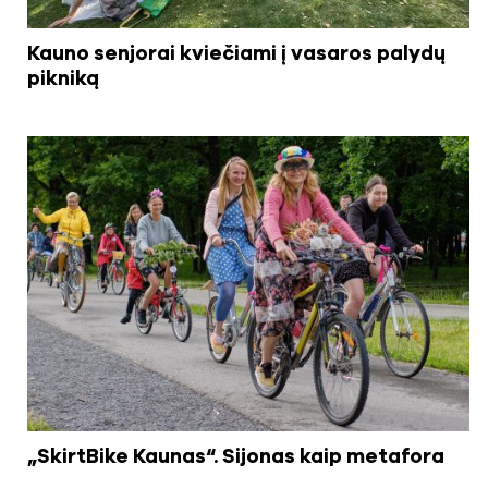
Kauno senjorai kviečiami į vasaros palydų
pikniką
„SkirtBike Kaunas“. Sijonas kaip metafora