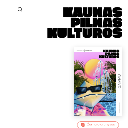
Žurnalo archyvas