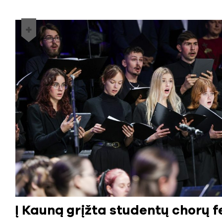
Į Kauną grįžta studentų chorų fe