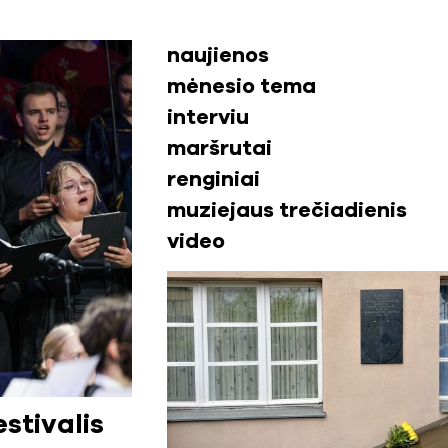
naujienos
mėnesio tema
interviu
maršrutai
renginiai
muziejaus trečiadienis
video
stivalis