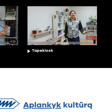
4:15
Tapekiosk
Aplankyk
kultūrą