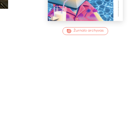
Žurnalo archyvas