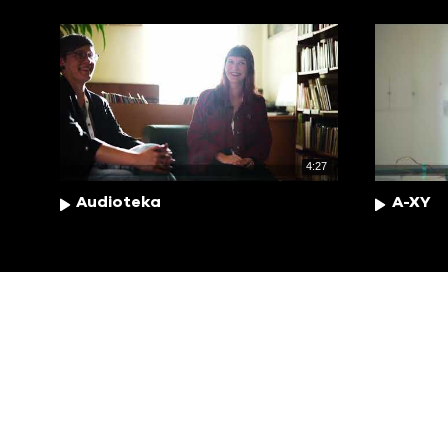
4:27
Audioteka
A-XY