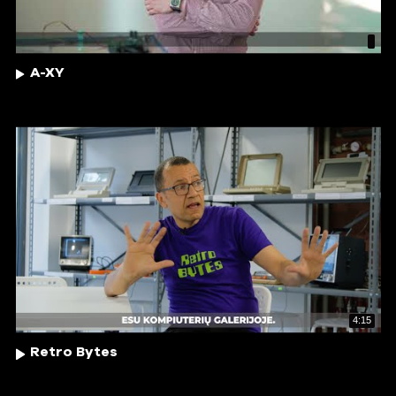
A-XY
4:15
Retro Bytes