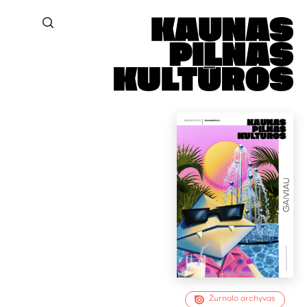
Žurnalo archyvas