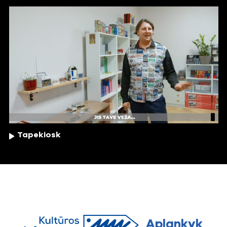
Tapekiosk
Aplankyk