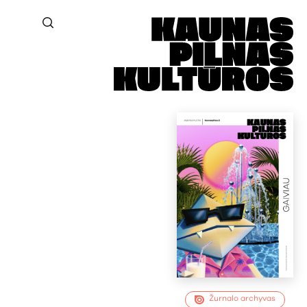
Žurnalo archyvas