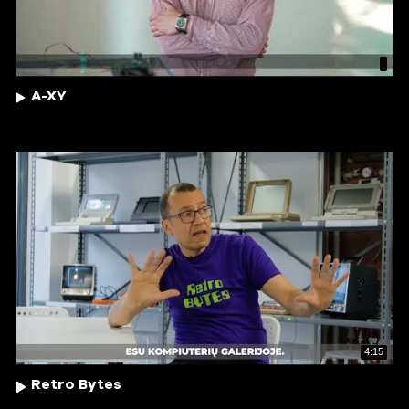
A-XY
4:15
Retro Bytes