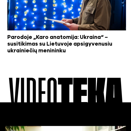
Parodoje „Karo anatomija: Ukraina“ –
susitikimas su Lietuvoje apsigyvenusiu
ukrainiečių menininku
VIDEO
TEKA