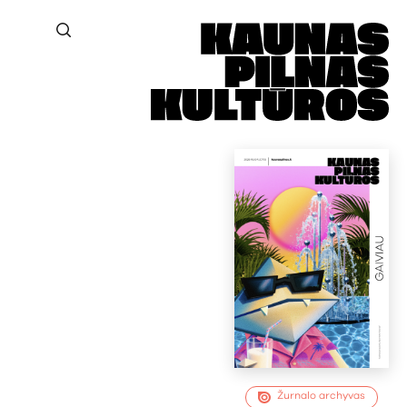
Žurnalo archyvas