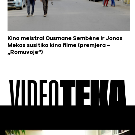
Kino meistrai Ousmane Sembène ir Jonas
Mekas susitiko kino filme (premjera –
„Romuvoje“)
VIDEO
TEKA