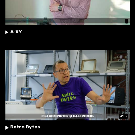
A-XY
4:15
Retro Bytes