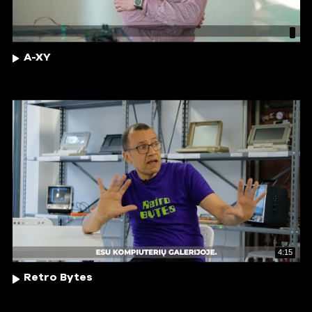
A-XY
4:15
Retro Bytes