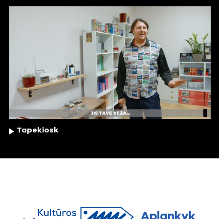
Tapekiosk
Aplankyk