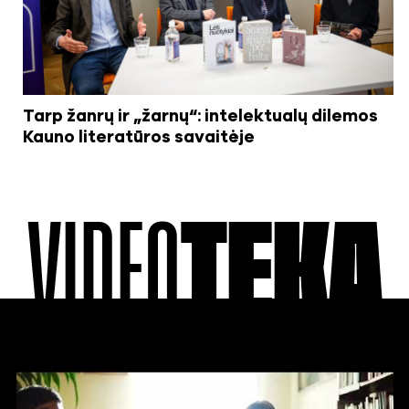
Tarp žanrų ir „žarnų“: intelektualų dilemos
Kauno literatūros savaitėje
VIDEO
TEKA