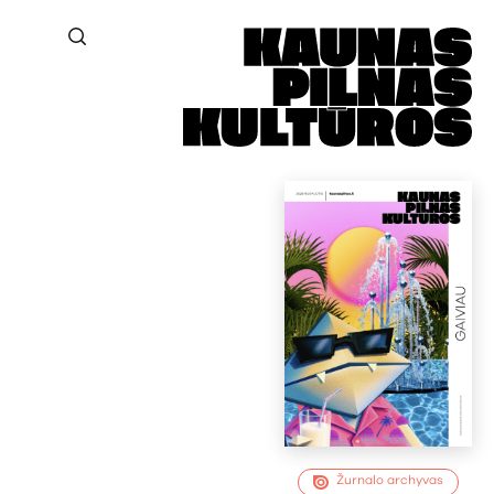
Žurnalo archyvas