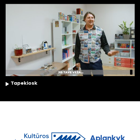
Tapekiosk
Aplankyk