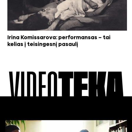
Irina Komissarova: performansas – tai
kelias į teisingesnį pasaulį
VIDEO
TEKA