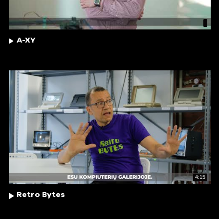
A-XY
4:15
Retro Bytes