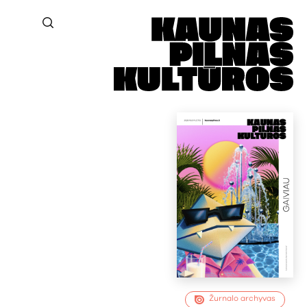
Žurnalo archyvas