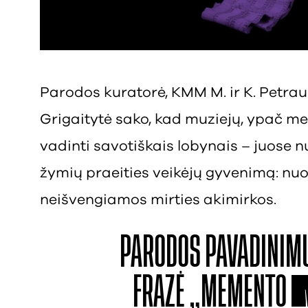
Parodos kuratorė, KMM M. ir K. Petr
Grigaitytė sako, kad muziejų, ypač me
vadinti savotiškais lobynais – juose n
žymių praeities veikėjų gyvenimą: nuo 
neišvengiamos mirties akimirkos.
PARODOS PAVADINIM
FRAZĖ „MEMENTO