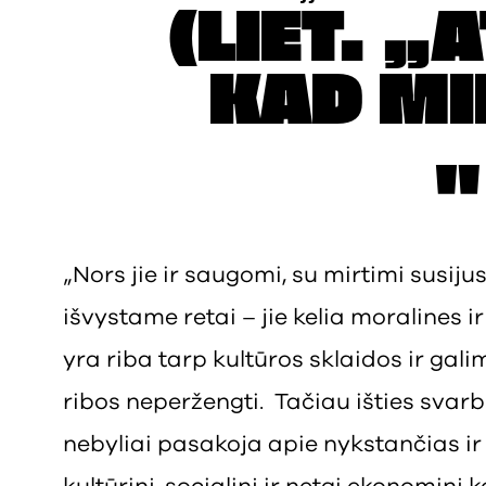
(LIET. „
KAD MI
„Nors jie ir saugomi, su mirtimi susi
išvystame retai – jie kelia moralines i
yra riba tarp kultūros sklaidos ir gal
ribos neperžengti. Tačiau išties svarb
nebyliai pasakoja apie nykstančias ir 