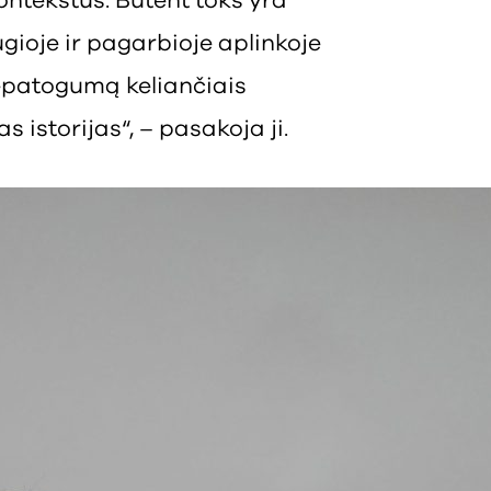
kontekstus. Būtent toks yra
ioje ir pagarbioje aplinkoje
nepatogumą keliančiais
s istorijas“, – pasakoja ji.