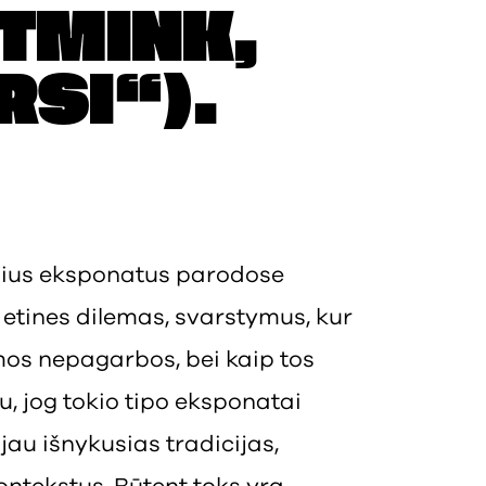
ATMINK,
RSI“).
jusius eksponatus parodose
r etines dilemas, svarstymus, kur
imos nepagarbos, bei kaip tos
u, jog tokio tipo eksponatai
jau išnykusias tradicijas,