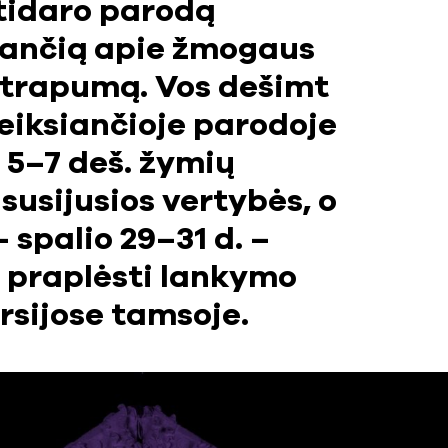
tidaro parodą
ančią apie žmogaus
 trapumą. Vos dešimt
 veiksiančioje parodoje
 5–7 deš. žymių
susijusios vertybės, o
 spalio 29–31 d. –
i praplėsti lankymo
ursijose tamsoje.