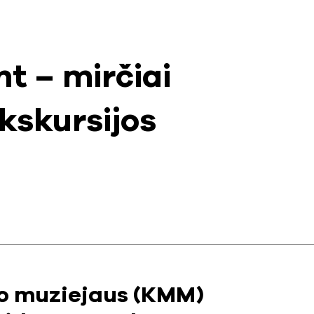
nt – mirčiai
ekskursijos
to muziejaus (KMM)