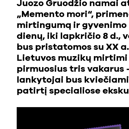
Juozo Gruodžio namai a
„Memento mori“, primen
mirtingumą ir gyvenimo
dienų, iki lapkričio 8 d.,
bus pristatomos su XX a.
Lietuvos muzikų mirtimi 
pirmuosius tris vakarus –
lankytojai bus kviečiam
patirtį specialiose eksk