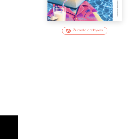
Žurnalo archyvas