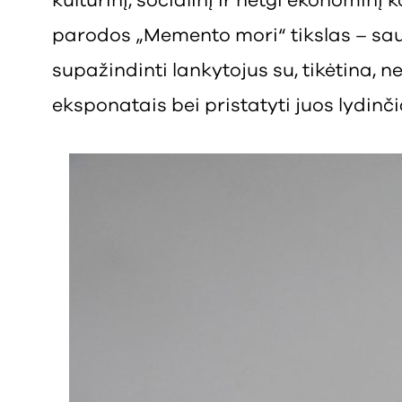
kultūrinį, socialinį ir netgi ekonominį 
parodos „Memento mori“ tikslas – saug
supažindinti lankytojus su, tikėtina, 
eksponatais bei pristatyti juos lydinčia