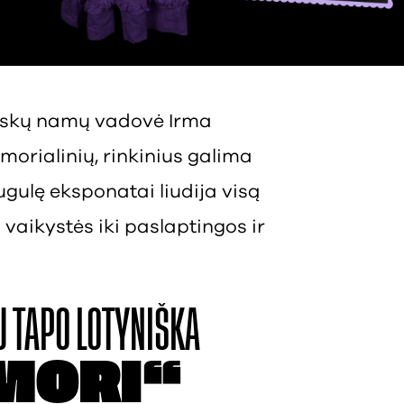
auskų namų vadovė Irma
morialinių, rinkinius galima
ugulę eksponatai liudija visą
vaikystės iki paslaptingos ir
U
TAPO LOTYNIŠKA
MORI“