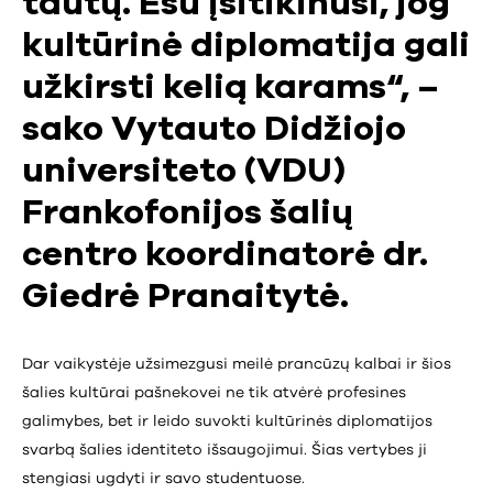
tautų. Esu įsitikinusi, jog
kultūrinė diplomatija gali
užkirsti kelią karams“, –
sako Vytauto Didžiojo
universiteto (VDU)
Frankofonijos šalių
centro koordinatorė dr.
Giedrė Pranaitytė.
Dar vaikystėje užsimezgusi meilė prancūzų kalbai ir šios
šalies kultūrai pašnekovei ne tik atvėrė profesines
galimybes, bet ir leido suvokti kultūrinės diplomatijos
svarbą šalies identiteto išsaugojimui. Šias vertybes ji
stengiasi ugdyti ir savo studentuose.