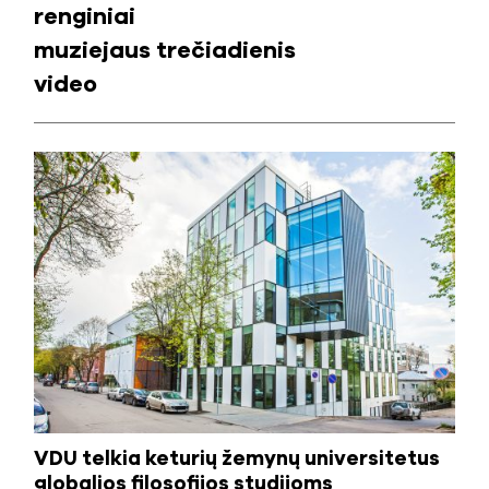
renginiai
muziejaus trečiadienis
video
VDU telkia keturių žemynų universitetus
globalios filosofijos studijoms