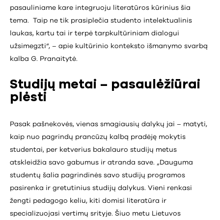
pasauliniame kare integruoju literatūros kūrinius šia
tema. Taip ne tik prasiplečia studento intelektualinis
laukas, kartu tai ir terpė tarpkultūriniam dialogui
užsimegzti“, – apie kultūrinio konteksto išmanymo svarbą
kalba G. Pranaitytė.
Studijų metai – pasaulėžiūrai
plėsti
Pasak pašnekovės, vienas smagiausių dalykų jai – matyti,
kaip nuo pagrindų prancūzų kalbą pradėję mokytis
studentai, per ketverius bakalauro studijų metus
atskleidžia savo gabumus ir atranda save. „Dauguma
studentų šalia pagrindinės savo studijų programos
pasirenka ir gretutinius studijų dalykus. Vieni renkasi
žengti pedagogo keliu, kiti domisi literatūra ir
specializuojasi vertimų srityje. Šiuo metu Lietuvos