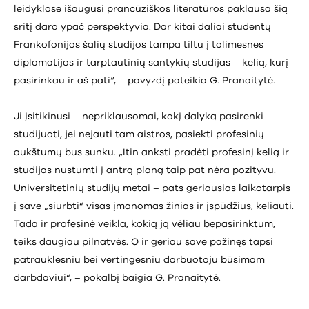
leidyklose išaugusi prancūziškos literatūros paklausa šią
sritį daro ypač perspektyvia. Dar kitai daliai studentų
Frankofonijos šalių studijos tampa tiltu į tolimesnes
diplomatijos ir tarptautinių santykių studijas – kelią, kurį
pasirinkau ir aš pati“, – pavyzdį pateikia G. Pranaitytė.
Ji įsitikinusi – nepriklausomai, kokį dalyką pasirenki
studijuoti, jei nejauti tam aistros, pasiekti profesinių
aukštumų bus sunku. „Itin anksti pradėti profesinį kelią ir
studijas nustumti į antrą planą taip pat nėra pozityvu.
Universitetinių studijų metai – pats geriausias laikotarpis
į save „siurbti“ visas įmanomas žinias ir įspūdžius, keliauti.
Tada ir profesinė veikla, kokią ją vėliau bepasirinktum,
teiks daugiau pilnatvės. O ir geriau save pažinęs tapsi
patrauklesniu bei vertingesniu darbuotoju būsimam
darbdaviui“, – pokalbį baigia G. Pranaitytė.