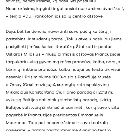
savastį, nebeturėsime, ką pasiūlyti pasauliui.
Nebeturėsime, ką ginti ir galiausiai nuskursime dvasiškai“,
– teigia VDU Frankofonijos šalių centro atstovė.
Deja, bet tendenciją nuvertinti savo pačių kultūrą ji
pastebinti ir studentų tarpe. „Tokiu atveju pasiūlau jiems
pasigilinti į mūsų šalies literatūrą. Štai kad ir poetas
Oskaras Milašius – mūsų pirmasis atstovas Prancūzijoje
tarpukariu, visą gyvenimą rašęs prancūzų kalba, nors jo
kūrinių rinktinė prancūzų kalba naujai perleista tik visai
neseniai. Prisiminkime 2000-aisiais Paryžiuje Musée
d’Orsay (Orsė muziejuje), surengtą retrospektyvinę
Mikalojaus Konstantino Čiurlionio parodą ar 2018 m.
vykusią Baltijos dailininkų simbolistų parodą, skirtą
Baltijos valstybių šimtmečiui paminėti, kurią savo vizitu
pagerbė ir Prancūzijos prezidentas Emmanuelis
Macronas. Taip pat nepamirškime ir savo teatralų
pasiekimų – dažnai tarptautiniame Avinjono teatro