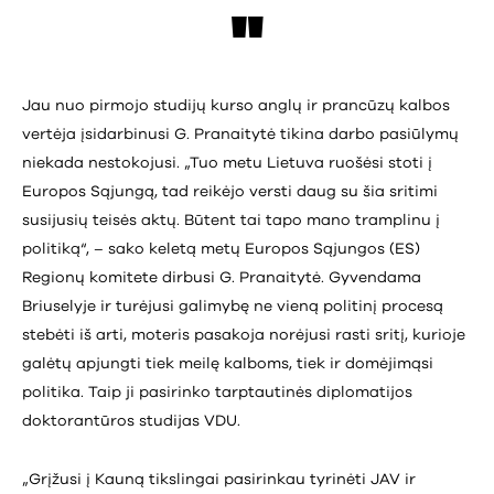
Jau nuo pirmojo studijų kurso anglų ir prancūzų kalbos
vertėja įsidarbinusi G. Pranaitytė tikina darbo pasiūlymų
niekada nestokojusi. „Tuo metu Lietuva ruošėsi stoti į
Europos Sąjungą, tad reikėjo versti daug su šia sritimi
susijusių teisės aktų. Būtent tai tapo mano tramplinu į
politiką“, – sako keletą metų Europos Sąjungos (ES)
Regionų komitete dirbusi G. Pranaitytė. Gyvendama
Briuselyje ir turėjusi galimybę ne vieną politinį procesą
stebėti iš arti, moteris pasakoja norėjusi rasti sritį, kurioje
galėtų apjungti tiek meilę kalboms, tiek ir domėjimąsi
politika. Taip ji pasirinko tarptautinės diplomatijos
doktorantūros studijas VDU.
„Grįžusi į Kauną tikslingai pasirinkau tyrinėti JAV ir