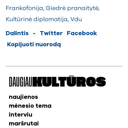
Frankofonija
,
Giedrė pranaitytė
,
Kultūrinė diplomatija
,
Vdu
Dalintis
-
Twitter
Facebook
Kopijuoti nuorodą
DAUGIAU
KULTŪROS
naujienos
mėnesio tema
interviu
maršrutai