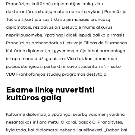
Prancūzijos kultūrinės diplomatijos lauką. Jau
doktorantūros studijų metais ne kartą vykau į Prancūziją.
Tačiau šįkart jau susitikti su pirmaisiais prancūzų
diplomatais, rezidavusiais Lietuvoje mums atkūrus
nepriklausomybę. Ypatingai didelį įspūdį paliko pirmasis
Prancūzijos ambasadorius Lietuvoje Filipas de Siurmenas.
Kultūrinė diplomatija į gyvenimą atėjo labai harmoningai
ir tapo mano didžiąja aistra. Visa tai, kas įdomu man
pačiai, stengiuosi perteikti ir savo studentams“, – sako
VDU Frankofonijos studijų programos dėstytoja.
Esame linkę nuvertinti
kultūros galią
Kultūrinė diplomatija ypatingai svarbų vaidmenį vaidina
nesantaikos ir karo metu. O karai, pasak G. Pranaitytės,
kyla tada, kai diplomatai nebegali susišnekėti. „Dabar, kai