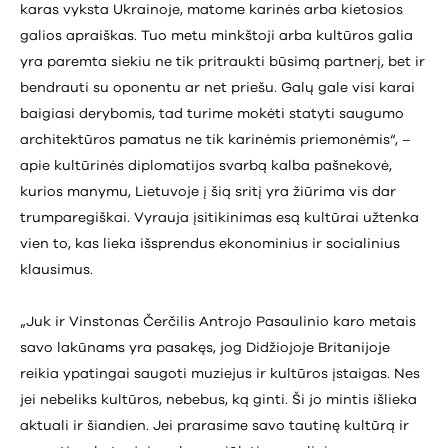
karas vyksta Ukrainoje, matome karinės arba kietosios
galios apraiškas. Tuo metu minkštoji arba kultūros galia
yra paremta siekiu ne tik pritraukti būsimą partnerį, bet ir
bendrauti su oponentu ar net priešu. Galų gale visi karai
baigiasi derybomis, tad turime mokėti statyti saugumo
architektūros pamatus ne tik karinėmis priemonėmis“, –
apie kultūrinės diplomatijos svarbą kalba pašnekovė,
kurios manymu, Lietuvoje į šią sritį yra žiūrima vis dar
trumparegiškai. Vyrauja įsitikinimas esą kultūrai užtenka
vien to, kas lieka išsprendus ekonominius ir socialinius
klausimus.
„Juk ir Vinstonas Čerčilis Antrojo Pasaulinio karo metais
savo lakūnams yra pasakęs, jog Didžiojoje Britanijoje
reikia ypatingai saugoti muziejus ir kultūros įstaigas. Nes
jei nebeliks kultūros, nebebus, ką ginti. Ši jo mintis išlieka
aktuali ir šiandien. Jei prarasime savo tautinę kultūrą ir