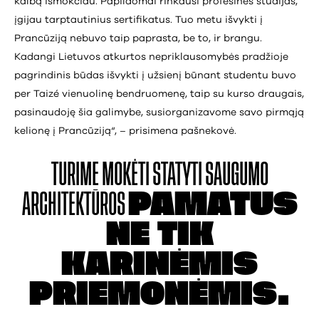
kalbą išmokčiau. Papildomai rinkausi profesines studijas,
įgijau tarptautinius sertifikatus. Tuo metu išvykti į
Prancūziją nebuvo taip paprasta, be to, ir brangu.
Kadangi Lietuvos atkurtos nepriklausomybės pradžioje
pagrindinis būdas išvykti į užsienį būnant studentu buvo
per Taizé vienuolinę bendruomenę, taip su kurso draugais,
pasinaudoję šia galimybe, susiorganizavome savo pirmąją
kelionę į Prancūziją“, – prisimena pašnekovė.
TURIME MOKĖTI
STATYTI SAUGUMO
ARCHITEKTŪROS
PAMATUS
NE TIK
KARINĖMIS
PRIEMONĖMIS.