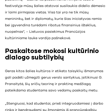
festivalyje mūsų šalies atstovai susilaukia didelio dėmesio
ir laimi pirmąsias vietas. Visa tai yra ne tik mūsų
menininkų, bet ir diplomatų, kurie šias iniciatyvas remia
bei įgyvendina turėdami ribotus finansinius išteklius,
nuopelnas“, – Lietuvos pasiekimus Prancūzijos
kultūriniame lauke vardija pašnekovė.
Paskaitose mokosi kultūrinio
dialogo subtilybių
Geras kitos šalies kultūros ir etiketo taisyklių išmanymas
gali padėti užmegzti gerus verslo santykius, įsitikinusi G.
Pranaitytė, šių sričių teorinę ir praktinę medžiagą
pateikdama studentams savo vedamų paskaitų metu.
„Stengiuosi, kad studentai, prieš integruodamiesi į darbo
rinką ir bendraudami su žmonėmis iš prancūzakalbių