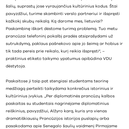
šalių, suprastų jose vyraujančius kultūrinius kodus. Štai
pavyzdžiui, turime skambinti verslo partneriui ir išspręsti
kažkokį skubų reikalą. Ką darome mes, lietuviai?
Paskambinę iškart dėstome turimą problemą. Tuo metu
prancūzai telefoninį pokalbį pradės atsiprašydami už
sutrukdymą, paklaus pašnekovo apie jo šeimą ar hobius ir
tik tada pereis prie reikalo, kurį reikia išspręsti“, –
praktinius etiketo taikymo ypatumus apibūdina VDU
dėstytoja.
Paskaitose ji taip pat stengiasi studentams teorinę
medžiagą perteikti taikydama konkrečius istorinius ir
kultūrinius įvykius. „Per diplomatinės prancūzų kalbos
paskaitas su studentais nagrinėjame diplomatinius
reiškinius, pavyzdžiui, Alžyro karą, kuris yra vienas
dramatiškiausių Prancūzijos istorijos puslapių arba
pasakodama apie Senegalo šaulių vaidmenį Pirmajame