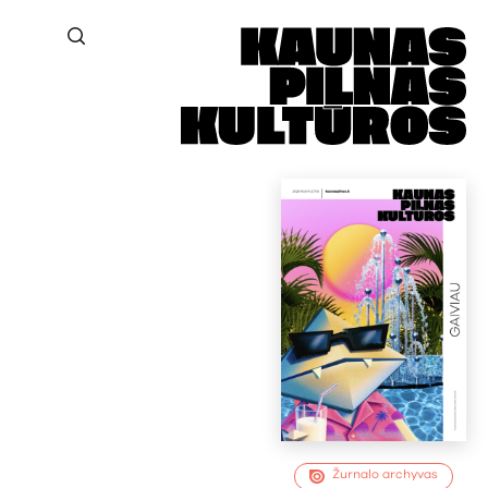
Žurnalo archyvas