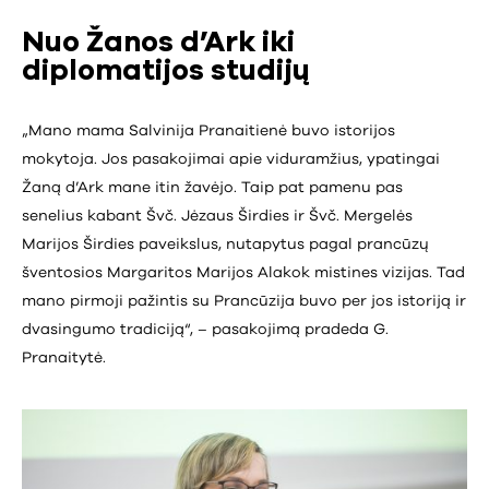
Nuo Žanos d’Ark iki
diplomatijos studijų
„Mano mama Salvinija Pranaitienė buvo istorijos
mokytoja. Jos pasakojimai apie viduramžius, ypatingai
Žaną d’Ark mane itin žavėjo. Taip pat pamenu pas
senelius kabant Švč. Jėzaus Širdies ir Švč. Mergelės
Marijos Širdies paveikslus, nutapytus pagal prancūzų
šventosios Margaritos Marijos Alakok mistines vizijas. Tad
mano pirmoji pažintis su Prancūzija buvo per jos istoriją ir
dvasingumo tradiciją“, – pasakojimą pradeda G.
Pranaitytė.