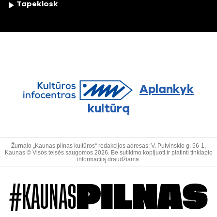
Tapekiosk
Aplankyk
kultūrą
Žurnalo „Kaunas pilnas kultūros“ redakcijos adresas: V. Putvinskio g. 56-1,
Kaunas © Visos teisės saugomos 2026. Be sutikimo kopijuoti ir platinti tinklapio
informaciją draudžiama.
#KAUNAS
PILNAS