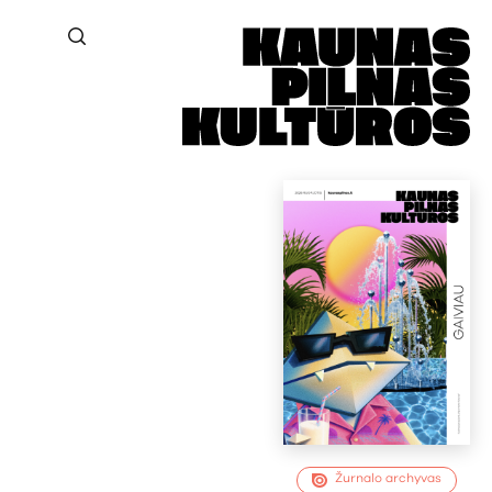
Žurnalo archyvas