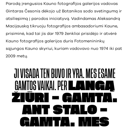
Parodą įrengusios Kauno fotografijos galerijos vadovas
Gintaras Česonis dėkojo už Botanikos sodo svetingumą ir
atsiliepimą į parodos iniciatyvą. Vadindamas Aleksandrą
Macijauską tikruoju fotografijos ambasadoriumi Kaune,
prisiminė, kad tai jis dar 1979 ženkliai prisidėjo ir atvėrė
Kauno fotografijos galerijos duris Fotomenininkų
sąjungos Kauno skyriui, kuriam vadovavo nuo 1974 iki pat
2009 metų.
JI VISADA TEN BUVO IR
YRA. MES ESAME
GAMTOS VAIKAI. PER
LANGĄ
ŽIŪRI – GAMTA.
ANT STALO –
GAMTA.
MES