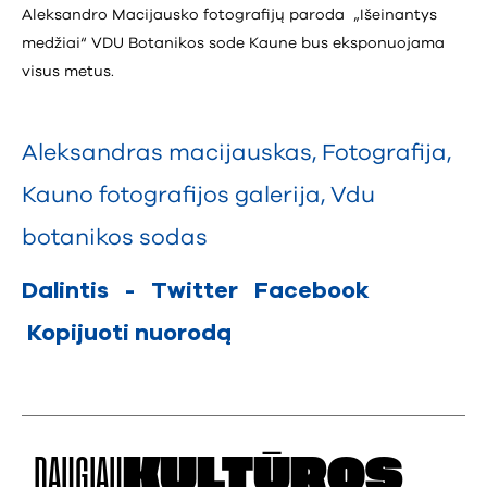
Aleksandro Macijausko fotografijų paroda „Išeinantys
medžiai“ VDU Botanikos sode Kaune bus eksponuojama
visus metus.
Aleksandras macijauskas
,
Fotografija
,
Kauno fotografijos galerija
,
Vdu
botanikos sodas
Dalintis
-
Twitter
Facebook
Kopijuoti nuorodą
DAUGIAU
KULTŪROS