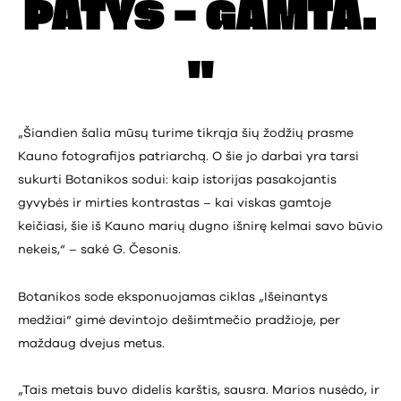
PATYS – GAMTA.
„Šiandien šalia mūsų turime tikrąja šių žodžių prasme
Kauno fotografijos patriarchą. O šie jo darbai yra tarsi
sukurti Botanikos sodui: kaip istorijas pasakojantis
gyvybės ir mirties kontrastas – kai viskas gamtoje
keičiasi, šie iš Kauno marių dugno išnirę kelmai savo būvio
nekeis,“ – sakė G. Česonis.
Botanikos sode eksponuojamas ciklas „Išeinantys
medžiai“ gimė devintojo dešimtmečio pradžioje, per
maždaug dvejus metus.
„Tais metais buvo didelis karštis, sausra. Marios nusėdo, ir