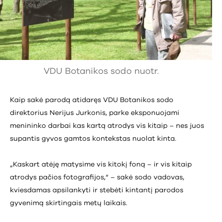
VDU Botanikos sodo nuotr.
Kaip sakė parodą atidaręs VDU Botanikos sodo
direktorius Nerijus Jurkonis, parke eksponuojami
menininko darbai kas kartą atrodys vis kitaip – nes juos
supantis gyvos gamtos kontekstas nuolat kinta.
„Kaskart atėję matysime vis kitokį foną – ir vis kitaip
atrodys pačios fotografijos,“ – sakė sodo vadovas,
kviesdamas apsilankyti ir stebėti kintantį parodos
gyvenimą skirtingais metų laikais.