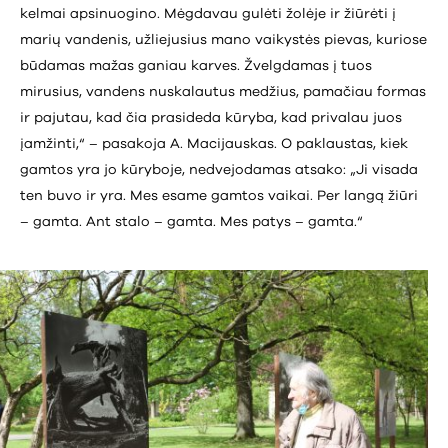
kelmai apsinuogino. Mėgdavau gulėti žolėje ir žiūrėti į
marių vandenis, užliejusius mano vaikystės pievas, kuriose
būdamas mažas ganiau karves. Žvelgdamas į tuos
mirusius, vandens nuskalautus medžius, pamačiau formas
ir pajutau, kad čia prasideda kūryba, kad privalau juos
įamžinti,“ – pasakoja A. Macijauskas. O paklaustas, kiek
gamtos yra jo kūryboje, nedvejodamas atsako: „Ji visada
ten buvo ir yra. Mes esame gamtos vaikai. Per langą žiūri
– gamta. Ant stalo – gamta. Mes patys – gamta.“