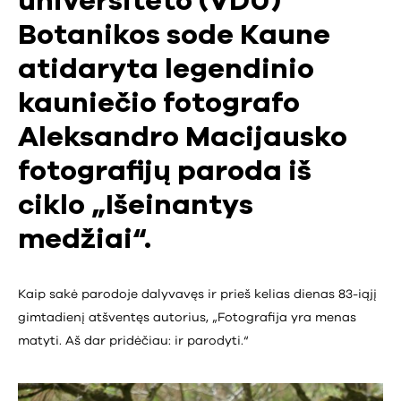
universiteto (VDU)
Botanikos sode Kaune
atidaryta legendinio
kauniečio fotografo
Aleksandro Macijausko
fotografijų paroda iš
ciklo „Išeinantys
medžiai“.
Kaip sakė parodoje dalyvavęs ir prieš kelias dienas 83-iąjį
gimtadienį atšventęs autorius, „Fotografija yra menas
matyti. Aš dar pridėčiau: ir parodyti.“