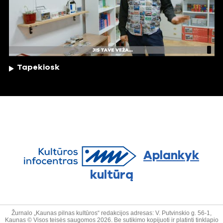
Tapekiosk
Aplankyk
kultūrą
Žurnalo „Kaunas pilnas kultūros“ redakcijos adresas: V. Putvinskio g. 56-1,
Kaunas © Visos teisės saugomos 2026. Be sutikimo kopijuoti ir platinti tinklapio