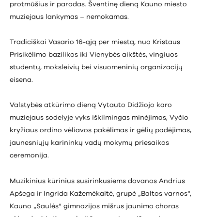
protmūšius ir parodas. Šventinę dieną Kauno miesto
muziejaus lankymas – nemokamas.
Tradiciškai Vasario 16-ąją per miestą, nuo Kristaus
Prisikėlimo bazilikos iki Vienybės aikštės, vingiuos
studentų, moksleivių bei visuomeninių organizacijų
eisena.
Valstybės atkūrimo dieną Vytauto Didžiojo karo
muziejaus sodelyje vyks iškilmingas minėjimas, Vyčio
kryžiaus ordino vėliavos pakėlimas ir gėlių padėjimas,
jaunesniųjų karininkų vadų mokymų priesaikos
ceremonija.
Muzikinius kūrinius susirinkusiems dovanos Andrius
Apšega ir Ingrida Kažemėkaitė, grupė „Baltos varnos“,
Kauno „Saulės“ gimnazijos mišrus jaunimo choras