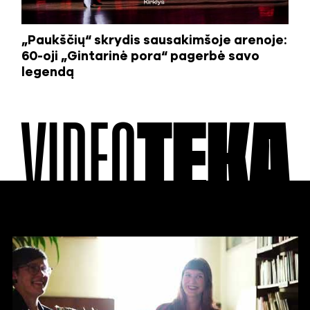
„Paukščių“ skrydis sausakimšoje arenoje:
60-oji „Gintarinė pora“ pagerbė savo
legendą
VIDEO
TEKA