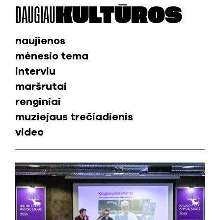
DAUGIAU
KULTŪROS
naujienos
mėnesio tema
interviu
maršrutai
renginiai
muziejaus trečiadienis
video