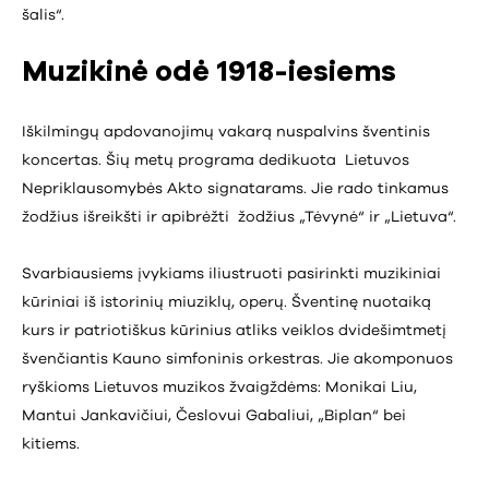
šalis“.
Muzikinė odė 1918-iesiems
Iškilmingų apdovanojimų vakarą nuspalvins šventinis
koncertas. Šių metų programa dedikuota Lietuvos
Nepriklausomybės Akto signatarams. Jie rado tinkamus
žodžius išreikšti ir apibrėžti žodžius „Tėvynė“ ir „Lietuva“.
Svarbiausiems įvykiams iliustruoti pasirinkti muzikiniai
kūriniai iš istorinių miuziklų, operų. Šventinę nuotaiką
kurs ir patriotiškus kūrinius atliks veiklos dvidešimtmetį
švenčiantis Kauno simfoninis orkestras. Jie akomponuos
ryškioms Lietuvos muzikos žvaigždėms: Monikai Liu,
Mantui Jankavičiui, Česlovui Gabaliui, „Biplan“ bei
kitiems.