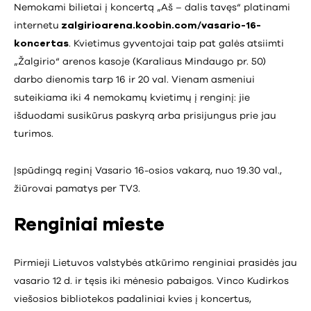
Nemokami bilietai į koncertą „Aš – dalis tavęs“ platinami
internetu
zalgirioarena.koobin.com/vasario-16-
koncertas
. Kvietimus gyventojai taip pat galės atsiimti
„Žalgirio“ arenos kasoje (Karaliaus Mindaugo pr. 50)
darbo dienomis tarp 16 ir 20 val. Vienam asmeniui
suteikiama iki 4 nemokamų kvietimų į renginį: jie
išduodami susikūrus paskyrą arba prisijungus prie jau
turimos.
Įspūdingą reginį Vasario 16-osios vakarą, nuo 19.30 val.,
žiūrovai pamatys per TV3.
Renginiai mieste
Pirmieji Lietuvos valstybės atkūrimo renginiai prasidės jau
vasario 12 d. ir tęsis iki mėnesio pabaigos. Vinco Kudirkos
viešosios bibliotekos padaliniai kvies į koncertus,