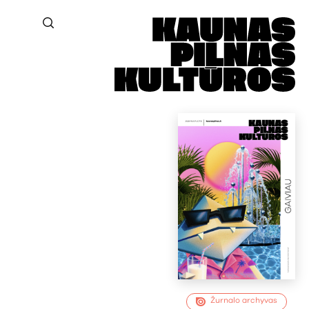
Žurnalo archyvas