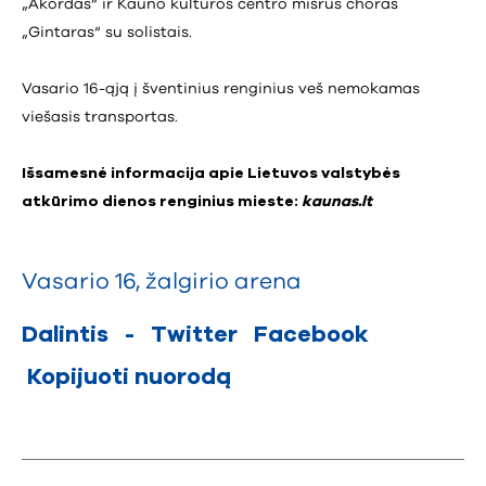
„Akordas“ ir Kauno kultūros centro mišrus choras
„Gintaras“ su solistais.
Vasario 16-ąją į šventinius renginius veš nemokamas
viešasis transportas.
Išsamesnė informacija apie Lietuvos valstybės
atkūrimo dienos renginius mieste:
kaunas.lt
Vasario 16
,
žalgirio arena
Dalintis
-
Twitter
Facebook
Kopijuoti nuorodą