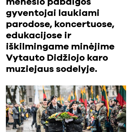
mėnesio pabaigos
gyventojai laukiami
parodose, koncertuose,
edukacijose ir
iškilmingame minėjime
Vytauto Didžiojo karo
muziejaus sodelyje.