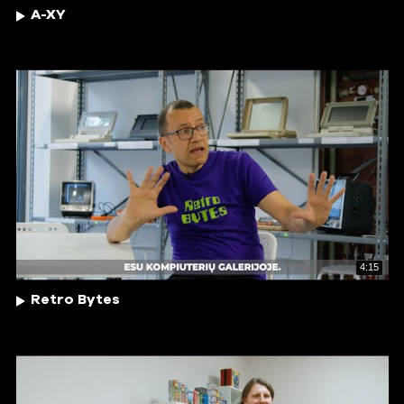
A-XY
4:15
Retro Bytes