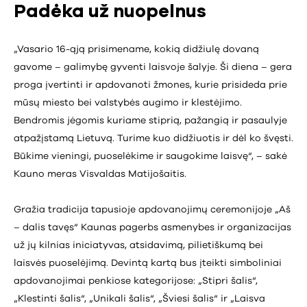
Padėka už nuopelnus
„Vasario 16-ąją prisimename, kokią didžiulę dovaną
gavome – galimybę gyventi laisvoje šalyje. Ši diena – gera
proga įvertinti ir apdovanoti žmones, kurie prisideda prie
mūsų miesto bei valstybės augimo ir klestėjimo.
Bendromis jėgomis kuriame stiprią, pažangią ir pasaulyje
atpažįstamą Lietuvą. Turime kuo didžiuotis ir dėl ko švęsti.
Būkime vieningi, puoselėkime ir saugokime laisvę“, – sakė
Kauno meras Visvaldas Matijošaitis.
Gražia tradicija tapusioje apdovanojimų ceremonijoje „Aš
– dalis tavęs“ Kaunas pagerbs asmenybes ir organizacijas
už jų kilnias iniciatyvas, atsidavimą, pilietiškumą bei
laisvės puoselėjimą. Devintą kartą bus įteikti simboliniai
apdovanojimai penkiose kategorijose: „Stipri šalis“,
„Klestinti šalis“, „Unikali šalis“, „Šviesi šalis“ ir „Laisva