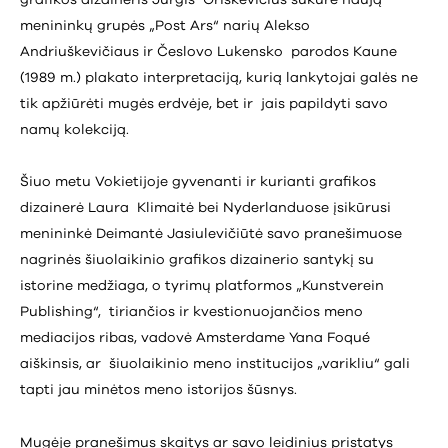
grafikos dizaineris Jurgis Griškevičius sukūrė naują
menininkų grupės „Post Ars“ narių Alekso
Andriuškevičiaus ir Česlovo Lukensko parodos Kaune
(1989 m.) plakato interpretaciją, kurią lankytojai galės ne
tik apžiūrėti mugės erdvėje, bet ir jais papildyti savo
namų kolekciją.
Šiuo metu Vokietijoje gyvenanti ir kurianti grafikos
dizainerė Laura Klimaitė bei Nyderlanduose įsikūrusi
menininkė Deimantė Jasiulevičiūtė savo pranešimuose
nagrinės šiuolaikinio grafikos dizainerio santykį su
istorine medžiaga, o tyrimų platformos „Kunstverein
Publishing“, tiriančios ir kvestionuojančios meno
mediacijos ribas, vadovė Amsterdame Yana Foqué
aiškinsis, ar šiuolaikinio meno institucijos „varikliu“ gali
tapti jau minėtos meno istorijos šūsnys.
Mugėje pranešimus skaitys ar savo leidinius pristatys