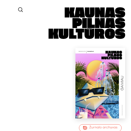
Žurnalo archyvas