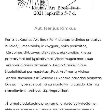
Aut. Nerijus Rimkus
Per tris „Kaunas Art Book Fair“ dienas leidinius pristatys
19 leidėjų, menininkų ir knygynų, vyks paskaitos,
kūrybinės dirbtuvės, diskusijos, ekskursijos, knygų
pristatymai bei jų skaitymai. Visos mugės metu bus
eksponuojamas dizainerio Jurgio Griškevičiaus
šiuolaikiškai permąstytas „Post Ars“ narių Alekso
Andriuškevičiaus ir Česlovo Lukensko parodos plakatas,
bus galimybė susipažinti su šiuolaikiniu vaizdo kūrinių
transliavimo archyvu „Springs.video“.
„Šių metų edukacine programa lankytojus kviečiame į
aklą pasimatymą su istoriniais ir šiandien kuriamais