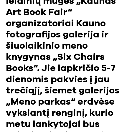
leidinių mugės „Kaunas
Art Book Fair“
organizatoriai Kauno
fotografijos galerija ir
šiuolaikinio meno
knygynas „Six Chairs
Books“. Jie lapkričio 5-7
dienomis pakvies į jau
trečiąjį, šiemet galerijos
„Meno parkas“ erdvėse
vyksiantį renginį, kurio
metu lankytojai bus