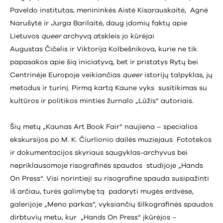
Paveldo institutas, menininkės Aistė Kisarauskaitė, Agnė
Narušytė ir Jurga Barilaitė, daug įdomių faktų apie
Lietuvos
queer
archyvą atskleis jo kūrėjai
Augustas Čičelis ir Viktorija Kolbešnikova, kurie ne tik
papasakos apie šią iniciatyvą, bet ir pristatys Rytų bei
Centrinėje Europoje veikiančias
queer
istorijų talpyklas, jų
metodus ir turinį. Pirmą kartą Kaune vyks susitikimas su
kultūros ir politikos minties žurnalo „Lūžis“ autoriais.
Šių metų „Kaunas Art Book Fair“ naujiena – specialios
ekskursijos po M. K. Čiurlionio dailės muziejaus Fototekos
ir dokumentacijos skyriaus saugyklas-archyvus bei
nepriklausomoje risografinės spaudos studijoje „Hands
On Press“. Visi norintieji su risografine spauda susipažinti
iš arčiau, turės galimybę tą padaryti mugės erdvėse,
galerijoje „Meno parkas“, vyksiančių šilkografinės spaudos
dirbtuvių metu, kur „Hands On Press“ įkūrėjos –