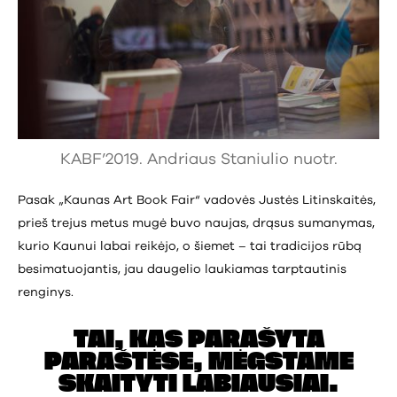
KABF’2019. Andriaus Staniulio nuotr.
Pasak „Kaunas Art Book Fair“ vadovės Justės Litinskaitės,
prieš trejus metus mugė buvo naujas, drąsus sumanymas,
kurio Kaunui labai reikėjo, o šiemet – tai tradicijos rūbą
besimatuojantis, jau daugelio laukiamas tarptautinis
renginys.
TAI, KAS PARAŠYTA
PARAŠTĖSE, MĖGSTAME
SKAITYTI LABIAUSIAI.