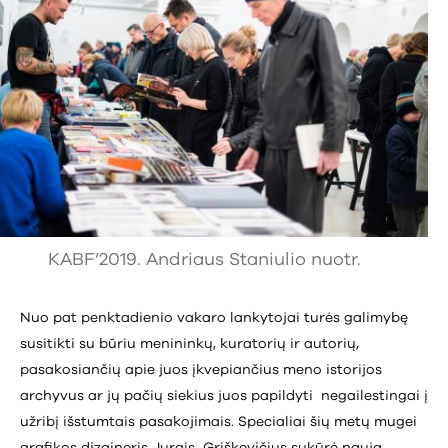
KABF’2019. Andriaus Staniulio nuotr.
Nuo pat penktadienio vakaro lankytojai turės galimybę
susitikti su būriu menininkų, kuratorių ir autorių,
pasakosiančių apie juos įkvepiančius meno istorijos
archyvus ar jų pačių siekius juos papildyti negailestingai į
užribį išstumtais pasakojimais. Specialiai šių metų mugei