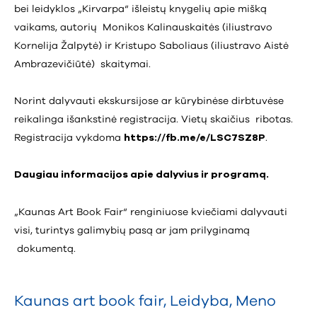
bei leidyklos „Kirvarpa“ išleistų knygelių apie mišką
vaikams, autorių Monikos Kalinauskaitės (iliustravo
Kornelija Žalpytė) ir Kristupo Saboliaus (iliustravo Aistė
Ambrazevičiūtė) skaitymai.
Norint dalyvauti ekskursijose ar kūrybinėse dirbtuvėse
reikalinga išankstinė registracija. Vietų skaičius ribotas.
Registracija vykdoma
https://fb.me/e/LSC7SZ8P
.
Daugiau informacijos apie dalyvius ir programą.
„Kaunas Art Book Fair“ renginiuose kviečiami dalyvauti
visi, turintys galimybių pasą ar jam prilyginamą
dokumentą.
Kaunas art book fair
,
Leidyba
,
Meno