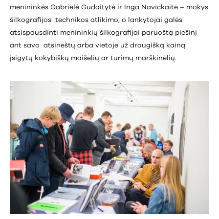
menininkės Gabrielė Gudaitytė ir Inga Navickaitė – mokys
šilkografijos technikos atlikimo, o lankytojai galės
atsispausdinti menininkių šilkografijai paruoštą piešinį
ant savo atsineštų arba vietoje už draugišką kainą
įsigytų kokybiškų maišelių ar turimų marškinėlių.