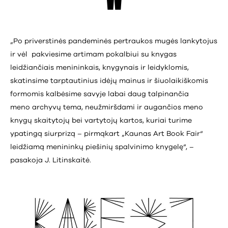
„Po priverstinės pandeminės pertraukos mugės lankytojus
ir vėl pakviesime artimam pokalbiui su knygas
leidžiančiais menininkais, knygynais ir leidyklomis,
skatinsime tarptautinius idėjų mainus ir šiuolaikiškomis
formomis kalbėsime savyje labai daug talpinančia
meno archyvų tema, neužmiršdami ir augančios meno
knygų skaitytojų bei vartytojų kartos, kuriai turime
ypatingą siurprizą – pirmąkart „Kaunas Art Book Fair“
leidžiamą menininkų piešinių spalvinimo knygelę“, –
pasakoja J. Litinskaitė.