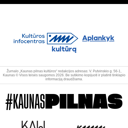
Aplankyk
kultūrą
Žurnalo „Kaunas pilnas kultūros“ redakcijos adresas: V. Putvinskio g. 56-1,
Kaunas © Visos teisės saugomos 2026. Be sutikimo kopijuoti ir platinti tinklapio
informaciją draudžiama.
#KAUNAS
PILNAS