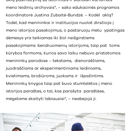
meno leidinių archyvais“, – sako edukacinės programos
koordinatorė Justina Zubaitė-Bundzė. – Kodėl aklą?
Todėl, kad menininkai ir institucijos nuolat dirsčioja į
meno istorijos pasakojimus, o pastaruoju metu ypatingas
dėmesys yra teikiamas iki šiol neišgirstiems
pasakojimams: bendruomenių istorijoms, taip pat toms
kūrybos formoms, kurios savo laiku nebuvo pristatomos
menininkų parodose – tekstams, dienoraščiams,
juodraščiams ar eksperimentiniams leidiniams,
kvietimams, brošiūroms, juokams ir išpažintims.
Menininkų knygos taip pat buvo stumtelėtos į meno
istorijos paraštes, o tai, kas parašyta paraštėse,
mėgstame skaityti labiausiai“, – neabejoja ji.