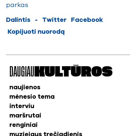
parkas
Dalintis
-
Twitter
Facebook
Kopijuoti nuorodą
DAUGIAU
KULTŪROS
naujienos
mėnesio tema
interviu
maršrutai
renginiai
muziejaus trečiadienis