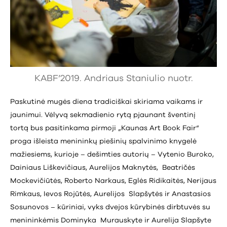
KABF’2019. Andriaus Staniulio nuotr.
Paskutinė mugės diena tradiciškai skiriama vaikams ir
jaunimui. Vėlyvą sekmadienio rytą pjaunant šventinį
tortą bus pasitinkama pirmoji „Kaunas Art Book Fair“
proga išleista menininkų piešinių spalvinimo knygelė
mažiesiems, kurioje – dešimties autorių – Vytenio Buroko,
Dainiaus Liškevičiaus, Aurelijos Maknytės, Beatričės
Mockevičiūtės, Roberto Narkaus, Eglės Ridikaitės, Nerijaus
Rimkaus, Ievos Rojūtės, Aurelijos Slapšytės ir Anastasios
Sosunovos – kūriniai, vyks dvejos kūrybinės dirbtuvės su
menininkėmis Dominyka Murauskyte ir Aurelija Slapšyte