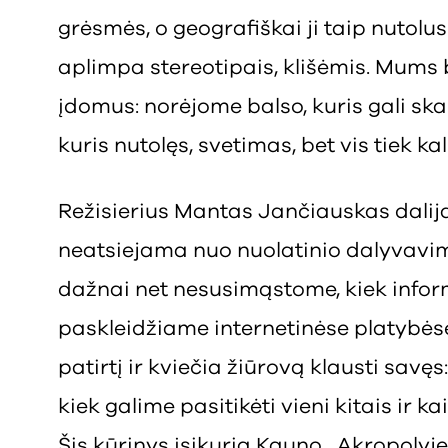
grėsmės, o geografiškai ji taip nutolu
aplimpa stereotipais, klišėmis. Mums 
įdomus: norėjome balso, kuris gali skam
kuris nutolęs, svetimas, bet vis tiek k
Režisierius Mantas Jančiauskas dalij
neatsiejama nuo nuolatinio dalyvavimo
dažnai net nesusimąstome, kiek infor
paskleidžiame internetinėse platybėse
patirtį ir kviečia žiūrovą klausti savęs
kiek galime pasitikėti vieni kitais ir
Šis kūrinys įsikuria Kauno „Akropolyje