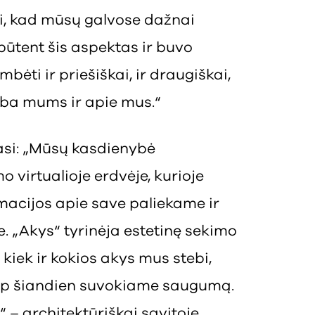
si, kad mūsų galvose dažnai
būtent šis aspektas ir buvo
bėti ir priešiškai, ir draugiškai,
alba mums ir apie mus.“
asi: „Mūsų kasdienybė
 virtualioje erdvėje, kurioje
macijos apie save paliekame ir
. „Akys“ tyrinėja estetinę sekimo
: kiek ir kokios akys mus stebi,
 kaip šiandien suvokiame saugumą.
“ – architektūriškai savitoje