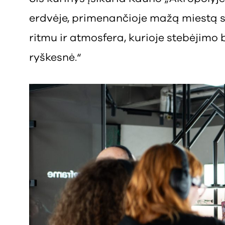
erdvėje, primenančioje mažą miestą s
ritmu ir atmosfera, kurioje stebėjimo
ryškesnė.“