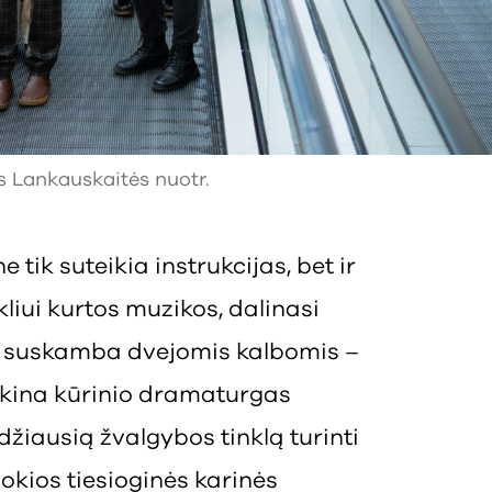
os Lankauskaitės nuotr.
tik suteikia instrukcijas, bet ir
kliui kurtos muzikos, dalinasi
as suskamba dvejomis kalbomis –
iškina kūrinio dramaturgas
žiausią žvalgybos tinklą turinti
jokios tiesioginės karinės