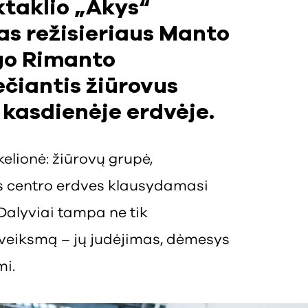
ktaklio „Akys“
as režisieriaus Manto
go Rimanto
čiantis žiūrovus
ą kasdienėje erdvėje.
elionė: žiūrovų grupė,
s centro erdves klausydamasi
Dalyviai tampa ne tik
 į veiksmą – jų judėjimas, dėmesys
mi.