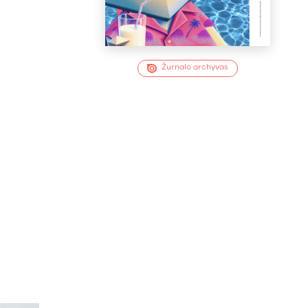
Žurnalo archyvas