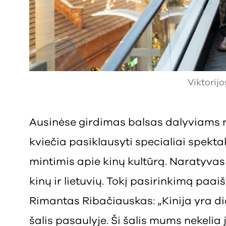
Viktorij
Ausinėse girdimas balsas dalyviams ne 
kviečia pasiklausyti specialiai spekta
mintimis apie kinų kultūrą. Naratyv
kinų ir lietuvių. Tokį pasirinkimą paa
Rimantas Ribačiauskas: „Kinija yra did
šalis pasaulyje. Ši šalis mums nekelia 