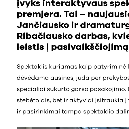
įvyks interaktyvaus spe
premjera. Tai – naujausi
Jančiausko ir dramatur
Ribačiausko darbas, kvie
leistis į pasivaikščiojim
Spektaklis kuriamas kaip patyriminė k
dėvėdama ausines, juda per prekybo
specialiai sukurto garso pasakojimo. 
stebėtojais, bet ir aktyviai įsitraukia
ir pasirinkimai tampa spektaklio dali