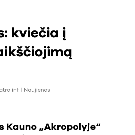
: kviečia į
aikščiojimą
tro inf. |
Naujienos
is Kauno „Akropolyje“