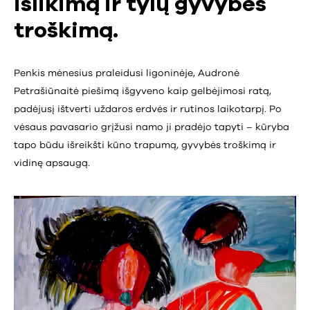
išlikimą ir tylų gyvybės
troškimą.
Penkis mėnesius praleidusi ligoninėje, Audronė
Petrašiūnaitė piešimą išgyveno kaip gelbėjimosi ratą,
padėjusį ištverti uždaros erdvės ir rutinos laikotarpį. Po
vėsaus pavasario grįžusi namo ji pradėjo tapyti – kūryba
tapo būdu išreikšti kūno trapumą, gyvybės troškimą ir
vidinę apsaugą.