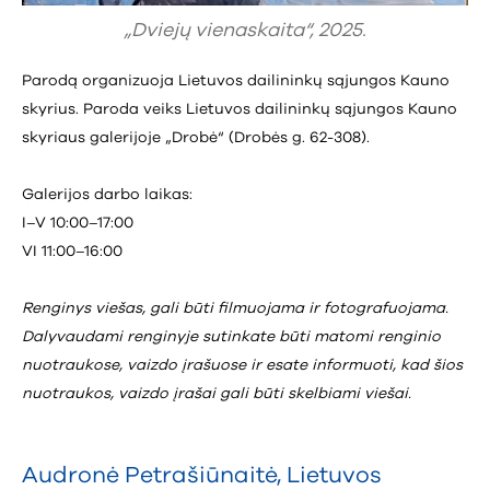
„Dviejų vienaskaita“, 2025.
Parodą organizuoja Lietuvos dailininkų sąjungos Kauno
skyrius. Paroda veiks Lietuvos dailininkų sąjungos Kauno
skyriaus galerijoje „Drobė“ (Drobės g. 62-308).
Galerijos darbo laikas:
I–V 10:00–17:00
VI 11:00–16:00
Renginys viešas, gali būti filmuojama ir fotografuojama.
Dalyvaudami renginyje sutinkate būti matomi renginio
nuotraukose, vaizdo įrašuose ir esate informuoti, kad šios
nuotraukos, vaizdo įrašai gali būti skelbiami viešai.
Audronė Petrašiūnaitė
,
Lietuvos