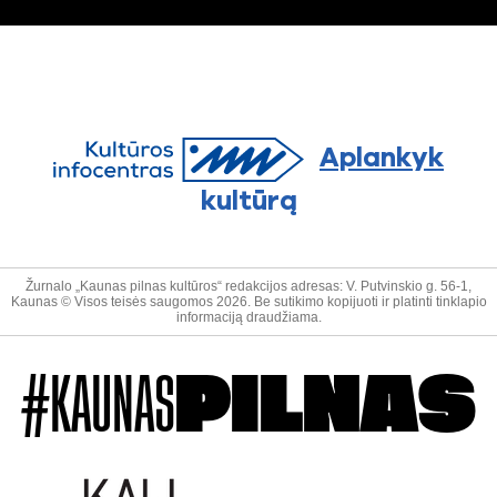
Aplankyk
kultūrą
Žurnalo „Kaunas pilnas kultūros“ redakcijos adresas: V. Putvinskio g. 56-1,
Kaunas © Visos teisės saugomos 2026. Be sutikimo kopijuoti ir platinti tinklapio
informaciją draudžiama.
#KAUNAS
PILNAS