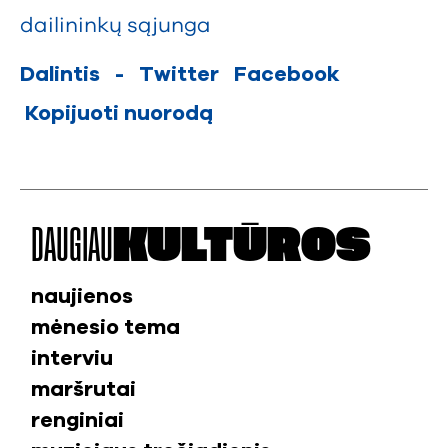
dailininkų sąjunga
Dalintis
-
Twitter
Facebook
Kopijuoti nuorodą
DAUGIAU
KULTŪROS
naujienos
mėnesio tema
interviu
maršrutai
renginiai