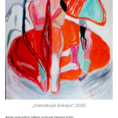
„Vienakojė šokėja“, 2025.
Apie parodos idėją autorė teigia taip: