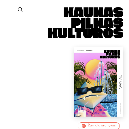
Žurnalo archyvas