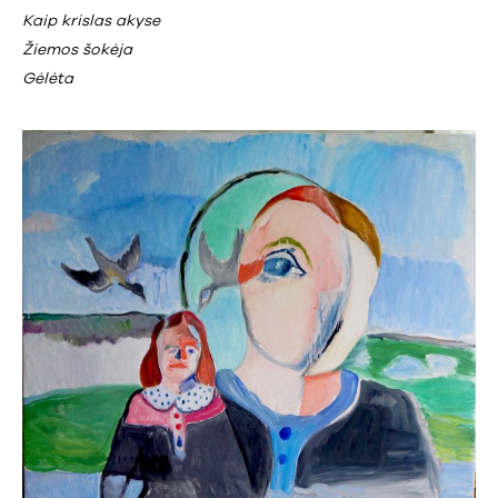
Kaip krislas akyse
Žiemos šokėja
Gėlėta