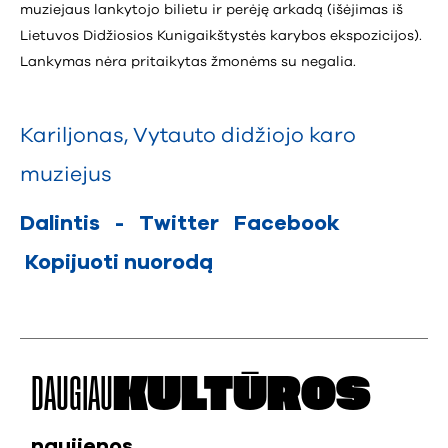
muziejaus lankytojo bilietu ir perėję arkadą (išėjimas iš
Lietuvos Didžiosios Kunigaikštystės karybos ekspozicijos).
Lankymas nėra pritaikytas žmonėms su negalia.
Kariljonas
,
Vytauto didžiojo karo
muziejus
Dalintis
-
Twitter
Facebook
Kopijuoti nuorodą
DAUGIAU
KULTŪROS
naujienos