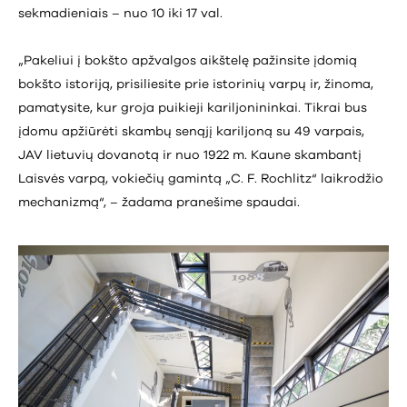
sekmadieniais – nuo 10 iki 17 val.
„Pakeliui į bokšto apžvalgos aikštelę pažinsite įdomią
bokšto istoriją, prisiliesite prie istorinių varpų ir, žinoma,
pamatysite, kur groja puikieji kariljonininkai. Tikrai bus
įdomu apžiūrėti skambų senąjį kariljoną su 49 varpais,
JAV lietuvių dovanotą ir nuo 1922 m. Kaune skambantį
Laisvės varpą, vokiečių gamintą „C. F. Rochlitz“ laikrodžio
mechanizmą“, – žadama pranešime spaudai.