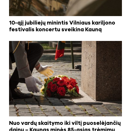
10-ąjį jubiliejų minintis Vilniaus kariljono
festivalis koncertu sveikina Kauną
Nuo vardų skaitymo iki viltį puoselėjančių
dainų – Kaunas minės 85-ąsias trėmimų