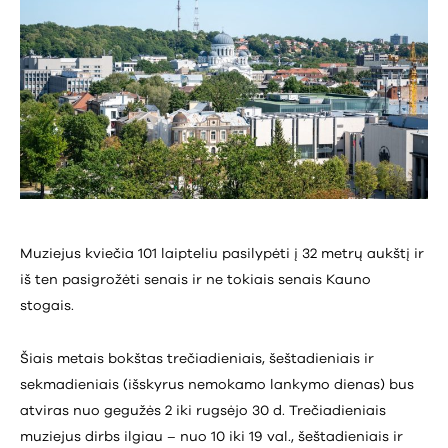
Muziejus kviečia 101 laipteliu pasilypėti į 32 metrų aukštį ir
iš ten pasigrožėti senais ir ne tokiais senais Kauno
stogais.
Šiais metais bokštas trečiadieniais, šeštadieniais ir
sekmadieniais (išskyrus nemokamo lankymo dienas) bus
atviras nuo gegužės 2 iki rugsėjo 30 d. Trečiadieniais
muziejus dirbs ilgiau – nuo 10 iki 19 val., šeštadieniais ir