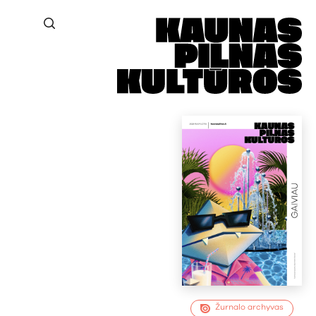
Žurnalo archyvas