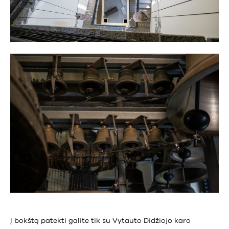
Į bokštą patekti galite tik su Vytauto Didžiojo karo