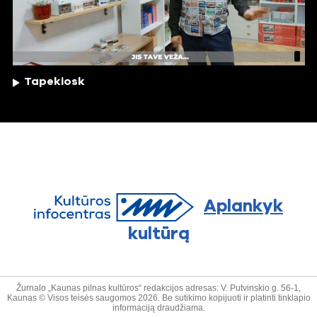
Tapekiosk
Aplankyk
kultūrą
Žurnalo „Kaunas pilnas kultūros“ redakcijos adresas: V. Putvinskio g. 56-1,
Kaunas © Visos teisės saugomos 2026. Be sutikimo kopijuoti ir platinti tinklapio
informaciją draudžiama.