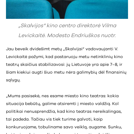
„Skalvijos“ kino centro direktorė Vilma
Levickaitė. Modesto Endriuškos nuotr.
Jau beveik dvidešimt metų „Skalvijai“ vadovaujanti V.
Levickaitė pažymi, kad pastaruoju metu netinklinių kino
teatrų skaičius stabilizavosi: jų Lietuvoje yra apie 7–8, ir
šiam kiekiui augti šiuo metu nėra galimybių dėl finansinių
sąlygų.
„Mums pasisekė, nes esame miesto kino teatras: kokia
situacija bebūtų, galime atsiremti į miesto valdžią. Kol
politikai nenusprendžia, kad kino teatras nereikalingas,
tai padeda. Tačiau vis tiek turime galvoti, kaip
konkuruojame, tobuliname savo veiklą, augame. Sunku,