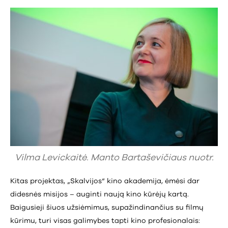
Vilma Levickaitė. Manto Bartaševičiaus nuotr.
Kitas projektas, „Skalvijos“ kino akademija, ėmėsi dar
didesnės misijos – auginti naują kino kūrėjų kartą.
Baigusieji šiuos užsiėmimus, supažindinančius su filmų
kūrimu, turi visas galimybes tapti kino profesionalais: