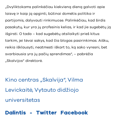
„Dvyliktokams palinkėčiau kiekvieną dieną galvoti apie
laisvę ir kaip ją apginti, būtinai domėtis politika ir
partijomis, dalyvauti rinkimuose. Palinkėčiau, kad širdis
pasakytų, kur yra jų profesinis kelias, ir kad jie sugebėtų ją
išgirsti. O tada – kad sugebėtų atsilaikyti prieš kitus:
tarkim, jei tėvai sakys, kad čia blogas pasirinkimas. Aišku,
reikia išklausyti, neatmesti iškart to, ką sako vyresni, bet
svarbiausia yra jų pačių sprendimas“, – pabrėžia
„Skalvijos“ direktorė.
Kino centras „Skalvija“
,
Vilma
Levickaitė
,
Vytauto didžiojo
universitetas
Dalintis
-
Twitter
Facebook