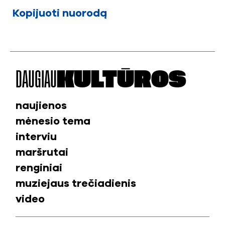
Kopijuoti nuorodą
DAUGIAU
KULTŪROS
naujienos
mėnesio tema
interviu
maršrutai
renginiai
muziejaus trečiadienis
video