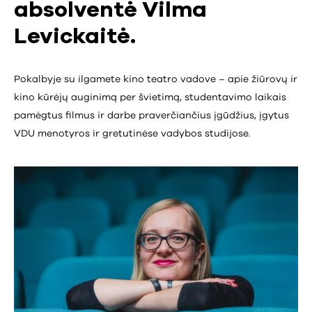
absolventė Vilma
Levickaitė.
Pokalbyje su ilgamete kino teatro vadove – apie žiūrovų ir
kino kūrėjų auginimą per švietimą, studentavimo laikais
pamėgtus filmus ir darbe praverčiančius įgūdžius, įgytus
VDU menotyros ir gretutinėse vadybos studijose.