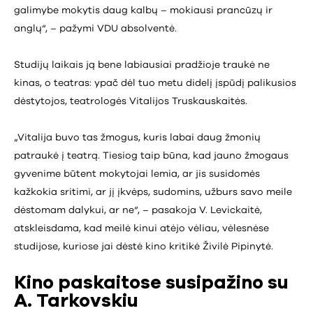
galimybe mokytis daug kalbų – mokiausi prancūzų ir
anglų“, – pažymi VDU absolventė.
Studijų laikais ją bene labiausiai pradžioje traukė ne
kinas, o teatras: ypač dėl tuo metu didelį įspūdį palikusios
dėstytojos, teatrologės Vitalijos Truskauskaitės.
„Vitalija buvo tas žmogus, kuris labai daug žmonių
patraukė į teatrą. Tiesiog taip būna, kad jauno žmogaus
gyvenime būtent mokytojai lemia, ar jis susidomės
kažkokia sritimi, ar jį įkvėps, sudomins, užburs savo meile
dėstomam dalykui, ar ne“, – pasakoja V. Levickaitė,
atskleisdama, kad meilė kinui atėjo vėliau, vėlesnėse
studijose, kuriose jai dėstė kino kritikė Živilė Pipinytė.
Kino paskaitose susipažino su
A. Tarkovskiu