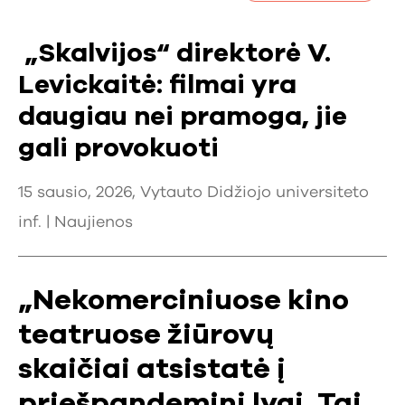
„Skalvijos“ direktorė V.
Levickaitė: filmai yra
daugiau nei pramoga, jie
gali provokuoti
15 sausio, 2026, Vytauto Didžiojo universiteto
inf. |
Naujienos
„Nekomerciniuose kino
teatruose žiūrovų
skaičiai atsistatė į
priešpandeminį lygį. Tai