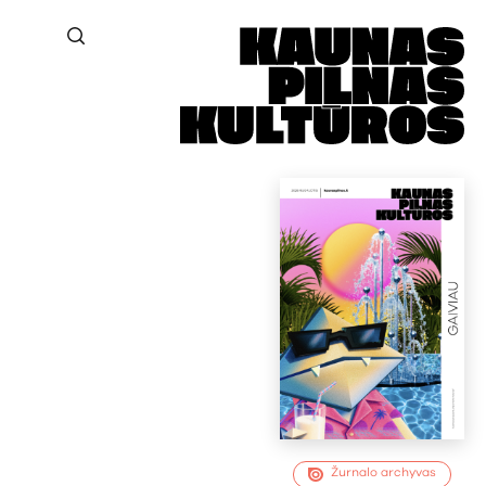
Žurnalo archyvas