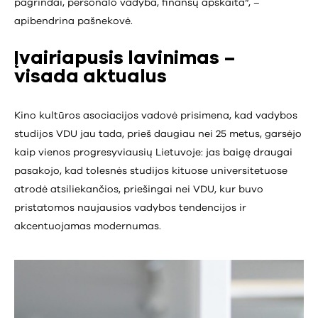
pagrindai, personalo vadyba, finansų apskaita“, –
apibendrina pašnekovė.
Įvairiapusis lavinimas –
visada aktualus
Kino kultūros asociacijos vadovė prisimena, kad vadybos
studijos VDU jau tada, prieš daugiau nei 25 metus, garsėjo
kaip vienos progresyviausių Lietuvoje: jas baigę draugai
pasakojo, kad tolesnės studijos kituose universitetuose
atrodė atsiliekančios, priešingai nei VDU, kur buvo
pristatomos naujausios vadybos tendencijos ir
akcentuojamas modernumas.