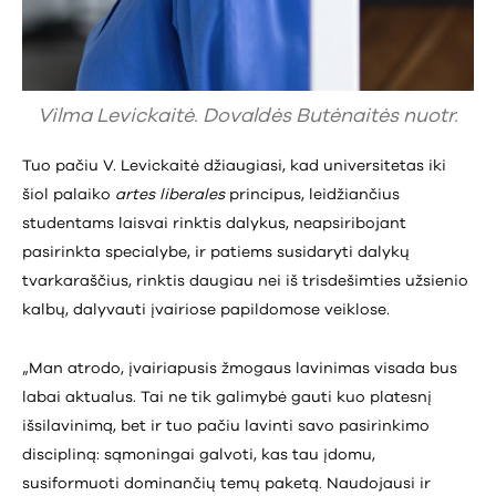
Vilma Levickaitė. Dovaldės Butėnaitės nuotr.
Tuo pačiu V. Levickaitė džiaugiasi, kad universitetas iki
šiol palaiko
artes liberales
principus, leidžiančius
studentams laisvai rinktis dalykus, neapsiribojant
pasirinkta specialybe, ir patiems susidaryti dalykų
tvarkaraščius, rinktis daugiau nei iš trisdešimties užsienio
kalbų, dalyvauti įvairiose papildomose veiklose.
„Man atrodo, įvairiapusis žmogaus lavinimas visada bus
labai aktualus. Tai ne tik galimybė gauti kuo platesnį
išsilavinimą, bet ir tuo pačiu lavinti savo pasirinkimo
discipliną: sąmoningai galvoti, kas tau įdomu,
susiformuoti dominančių temų paketą. Naudojausi ir