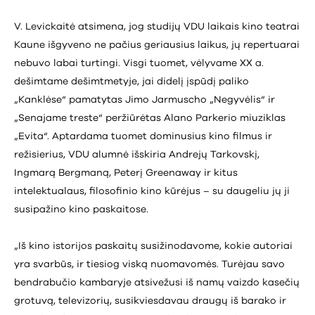
V. Levickaitė atsimena, jog studijų VDU laikais kino teatrai
Kaune išgyveno ne pačius geriausius laikus, jų repertuarai
nebuvo labai turtingi. Visgi tuomet, vėlyvame XX a.
dešimtame dešimtmetyje, jai didelį įspūdį paliko
„Kanklėse“ pamatytas Jimo Jarmuscho „Negyvėlis“ ir
„Senajame treste“ peržiūrėtas Alano Parkerio miuziklas
„Evita“. Aptardama tuomet dominusius kino filmus ir
režisierius, VDU alumnė išskiria Andrejų Tarkovskį,
Ingmarą Bergmaną, Peterį Greenaway ir kitus
intelektualaus, filosofinio kino kūrėjus – su daugeliu jų ji
susipažino kino paskaitose.
„Iš kino istorijos paskaitų susižinodavome, kokie autoriai
yra svarbūs, ir tiesiog viską nuomavomės. Turėjau savo
bendrabučio kambaryje atsivežusi iš namų vaizdo kasečių
grotuvą, televizorių, susikviesdavau draugų iš barako ir