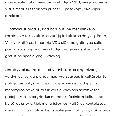
man idealiai tiko menotyros studijos VDU, nes jos apėmė
visus menus iš teorinės pusės“, – pasakoja „Skalvijos“
direktorė.
Ji pažymi supratusi, kad nori būti ne menininkė, o
tarpininkė tarp kultūros kūrėjų ir kultūros dalyvių. Be to,
V. Levickaitė pasinaudojo VDU siūloma galimybe šalia
pasirinktos pagrindinės studijų programos studijuoti ir
gretutinę specialybę – vadybą.
„Intuityviai supratau, kad vadyba, arba organizacijos
valdymas, veiklų planavimas, yra svarbus ir kultūroje, ten
galioja tie patys principai, kaip ir versle. Tad įgytas
menotyros bakalauras ir verslo vadybos sertifikatas
padėjo tvirtus pagrindus mano profesiniam keliui kino
kultūros srityje: tiek meno istorijos, kultūros kontekstas,
meno kūrinių analizė, tiek strateginio valdymo, rinkodaros