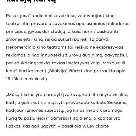
Pasak jos, šiandieninėse veiklose, vadovaujant kino
teatrui, itin praverčia suvokimas apie esminius rinkodaros
principus, įgytas dar studijų laikais: norint paskatinti
žmones eiti į kiną, reikia sukurti poreikį tą daryti.
Nekomercinio kino teatrams tai reiškia ne ekspresyvias
reklamas, o ilgą ir nuoseklų žiūrovų auginimą, pavyzdžiui,
per edukacinę veiklą: tokias iniciatyvas kaip „Mokausi iš
kino“, kuri kasmet į „Skalviją“ žiūrėti kino pritraukia apie
16 tūkst. moksleivių.
„Mūsų tikslas yra parodyti įvairovę, kad filmai yra visokie,
kad jie gali skatinti mąstyti, provokuoti kalbėti. Siekiame,
kad jauni žmonės suprastų, jog kinas nėra tik pramoga,
kurią tu pažiūrėjai ir pamiršai kitą dieną, o kad tai yra
kažkas, kas gali ugdyti“, – pasakoja V. Levickaitė.