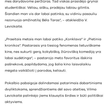
mes darydavome peržiūras. Tad viskas prasidėjo grynai
studentiškai. Vėliau, aišku, pradėjau labiau gilintis.
Šiandien man vis dar labai patinka, su vidiniu pasauliu
rezonuoja amžinatilsį Béla Taras“, – atskleidžia V.
Levickaitė.
„Praeitais metais man labai patiko „Konklava“ ir „Pietinia
kronikos“. Pastarasis yra tiesiog fenomenas lietuviškame
kine, nes sukurti gerą, kokybišką, žiūrovišką komediją yra
labai sudėtinga“, – pastarojo meto favoritus išskiria
pašnekovė, papildydama, jog šalia kino laisvalaikiu
mėgsta vaikščioti į parodas, keliauti.
Pokalbio pabaigoje dalindamasi patarimais dabartiniams
dvyliktokams, sprendžiantiems dėl savo ateities, Vilma
Levickaitė palinkėjo jiems klausytis širdies ir būti politiškai
aktyviems.