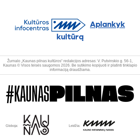
Aplankyk
kultūrą
Žurnalo „Kaunas pilnas kultūros“ redakcijos adresas: V. Putvinskio g. 56-1,
Kaunas © Visos teisės saugomos 2026. Be sutikimo kopijuoti ir platinti tinklapio
informaciją draudžiama.
#KAUNAS
PILNAS
Globoja:
Leidžia: