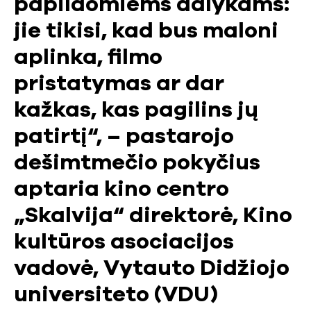
papildomiems dalykams:
jie tikisi, kad bus maloni
aplinka, filmo
pristatymas ar dar
kažkas, kas pagilins jų
patirtį“, – pastarojo
dešimtmečio pokyčius
aptaria kino centro
„Skalvija“ direktorė, Kino
kultūros asociacijos
vadovė, Vytauto Didžiojo
universiteto (VDU)