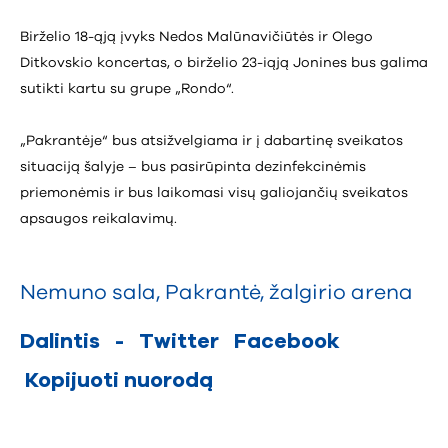
Birželio 18-ąją
įvyks Nedos Malūnavičiūtės ir Olego
Ditkovskio koncertas, o
birželio 23-iąją
Jonines bus galima
sutikti kartu su grupe „Rondo“.
„Pakrantėje“ bus atsižvelgiama ir į dabartinę sveikatos
situaciją šalyje – bus pasirūpinta dezinfekcinėmis
priemonėmis ir bus laikomasi visų galiojančių sveikatos
apsaugos reikalavimų.
Nemuno sala
,
Pakrantė
,
žalgirio arena
Dalintis
-
Twitter
Facebook
Kopijuoti nuorodą