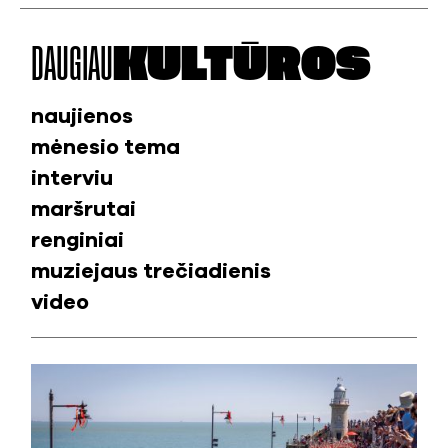
DAUGIAU
KULTŪROS
naujienos
mėnesio tema
interviu
maršrutai
renginiai
muziejaus trečiadienis
video