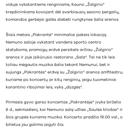
viduje vykstantiems renginiams, Kauno „Žalgirio“
krepšininkams kovojant dėl svarbiausių sezono pergalių,
komandos gerbėjai galės stebėti rungtynes šalia arenos.
Šiais metais „Pakrantė“ minimaliai pakeis lokaciją.
Nemuno saloje vykstant vandens sporto centro
statyboms, pramogų erdvė persikels arčiau „Žalgirio“
arenos ir joje įsikūrusio restorano „Sala“. Tai ne tik leis
toliau mėgautis muzika šalia tekant Nemunui, bet ir
sujungs „Pakrantės“ erdvę su „Žalgirio“ arenos amfiteatru,
kuriame po koncertų ar kitų renginių, jeigu tuometiniai
karantino ribojimai leis, vyks „dūzgės“.
Pirmasis gyvo garso koncertas „Pakrantėje“ įvyks birželio
6 d., sekmadienį, kai Nemuno salą užlies „Saulės kliošas“ ir
šios grupės kuriama muzika. Koncerto pradžia 19.00 val., o
bilietus jau galima įsigyti
čia
.