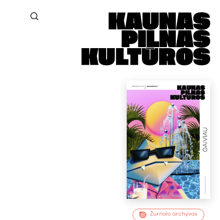
Žurnalo archyvas