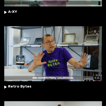
A-XY
4:15
Retro Bytes