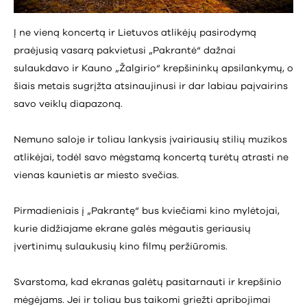
Į ne vieną koncertą ir Lietuvos atlikėjų pasirodymą
praėjusią vasarą pakvietusi „Pakrantė“ dažnai
sulaukdavo ir Kauno „Žalgirio“ krepšininkų apsilankymų, o
šiais metais sugrįžta atsinaujinusi ir dar labiau paįvairins
savo veiklų diapazoną.
Nemuno saloje ir toliau lankysis įvairiausių stilių muzikos
atlikėjai, todėl savo mėgstamą koncertą turėtų atrasti ne
vienas kaunietis ar miesto svečias.
Pirmadieniais į „Pakrantę“ bus kviečiami kino mylėtojai,
kurie didžiajame ekrane galės mėgautis geriausių
įvertinimų sulaukusių kino filmų peržiūromis.
Svarstoma, kad ekranas galėtų pasitarnauti ir krepšinio
mėgėjams. Jei ir toliau bus taikomi griežti apribojimai