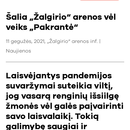
Šalia „Žalgirio“ arenos vėl
veiks „Pakrantė“
11 gegužės, 2021, „Žalgirio“ arenos inf. |
Naujienos
Laisvėjantys pandemijos
suvaržymai suteikia viltį,
jog vasarą renginių išsiilgę
žmonės vėl galės paįvairinti
savo laisvalaikį. Tokią
galimybę saugiai ir