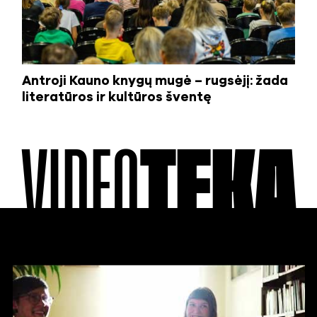
Antroji Kauno knygų mugė – rugsėjį: žada
literatūros ir kultūros šventę
VIDEO
TEKA