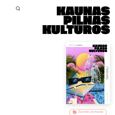
Žurnalo archyvas