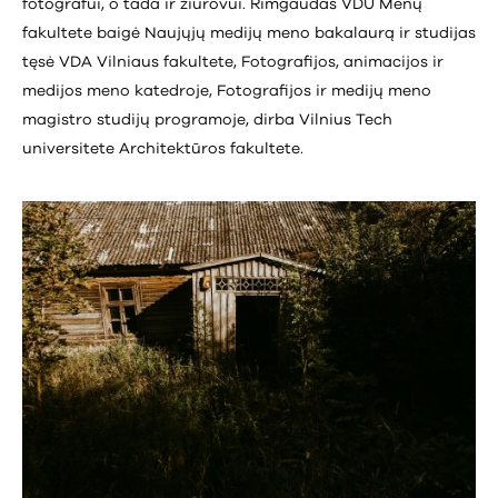
fotografui, o tada ir žiūrovui. Rimgaudas VDU Menų
fakultete baigė Naujųjų medijų meno bakalaurą ir studijas
tęsė VDA Vilniaus fakultete, Fotografijos, animacijos ir
medijos meno katedroje, Fotografijos ir medijų meno
magistro studijų programoje, dirba Vilnius Tech
universitete Architektūros fakultete.