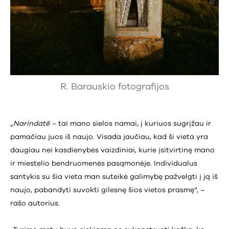
R. Barauskio fotografijos
„Narindatē –
tai mano sielos namai, į kuriuos sugrįžau ir
pamačiau juos iš naujo. Visada jaučiau, kad ši vieta yra
daugiau nei kasdienybės vaizdiniai, kurie įsitvirtinę mano
ir miestelio bendruomenės pasąmonėje. Individualus
santykis su šia vieta man suteikė galimybę pažvelgti į ją iš
naujo, pabandyti suvokti gilesnę šios vietos prasmę“, –
rašo autorius.