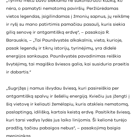
„Tyrimo metu buvo siekiama ne sukonstruoti kažką, ko
nėra, o pamatyti nematomą paviršių. Peržiūrėdamas
vietos legendas, įsigilindamas į žmonių sapnus, jų reikšmę
ir ryšį su mano patirtimis pamačiau pasaulį, kuris siekia
gilią senovę ir antgamtišką erdvę“, – pasakoja R.
Barauskis, – „Tai Paunšvystės alkakalnis, vieta, kurioje,
pasak legendų ir tikrų istorijų, tyrinėjimų, yra didelė
energijos sankaupa. Paunšvystės pavadinimas reiškia
švytėjimą, tai magiška šviesos galia, kai susiduria praeitis
ir dabartis.“
„Sugrįžęs į namus išvydau šviesą, kuri pasireiškia per
antgamtišką spalvų ir šešėlių energiją. Kviečiu jus įžengti į
šią vietovę ir keliauti žemėlapiu, kuris atskleis nematomą,
paslaptingą, idilišką, kartais keistą erdvę. Pasitikite šviesą,
kuri tarsi vedlys lydės jus laiko linijomis. Ši kelionė turėjo
pradžią, tačiau pabaigos nebus“, – pasakojimą baigia
menininkas.