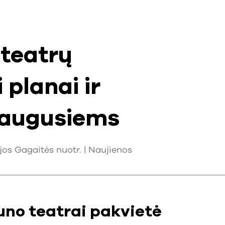
teatrų
 planai ir
suaugusiems
ijos Gagaitės nuotr. |
Naujienos
uno teatrai pakvietė