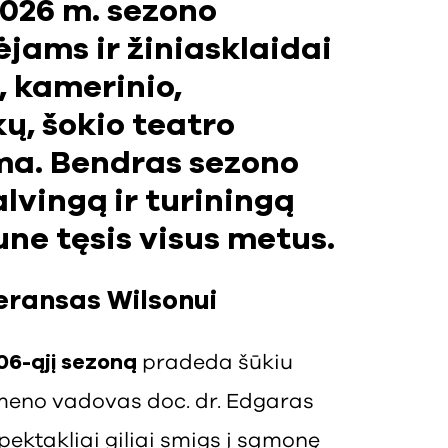
2026 m. sezono
jams ir žiniasklaidai
, kamerinio,
kų, šokio teatro
ma. Bendras sezono
lvingą ir turiningą
une tęsis visus metus.
eransas Wilsonui
06-ąjį sezoną
pradeda šūkiu
 meno vadovas doc. dr. Edgaras
spektakliai giliai smigs į sąmonę