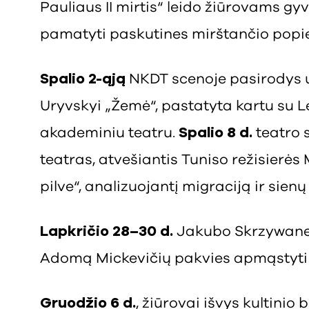
Pauliaus II mirtis“ leido žiūrovams gyv
pamatyti paskutines mirštančio popi
Spalio 2-ąją
NKDT scenoje pasirodys uk
Uryvskyi „Žemė“, pastatyta kartu su L
akademiniu teatru.
Spalio 8 d.
teatro s
teatras, atvešiantis Tuniso režisier
pilve“, analizuojantį migraciją ir sienų
Lapkričio 28–30 d.
Jakubo Skrzywanek
Adomą Mickevičių pakvies apmąstyti k
Gruodžio 6 d.
, žiūrovai išvys kultinio