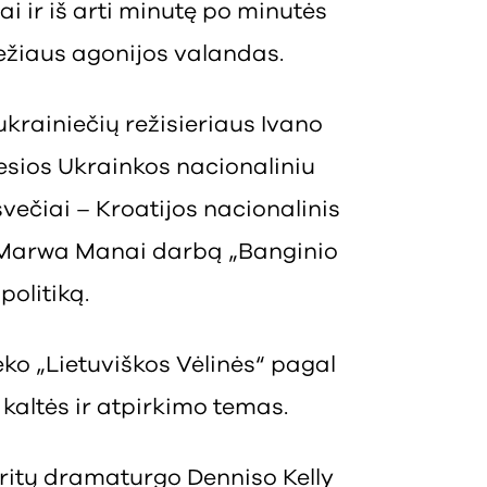
ai ir iš arti minutę po minutės
ežiaus agonijos valandas.
rainiečių režisieriaus Ivano
esios Ukrainkos nacionaliniu
večiai – Kroatijos nacionalinis
ės Marwa Manai darbą „Banginio
 politiką.
o „Lietuviškos Vėlinės“ pagal
altės ir atpirkimo temas.
 britų dramaturgo Denniso Kelly