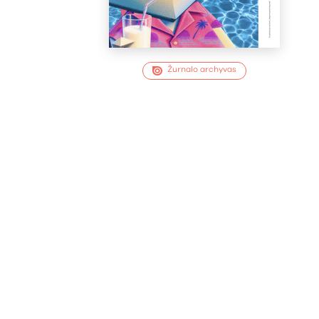
Žurnalo archyvas