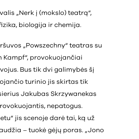
valis „Nerk į (mokslo) teatrą“,
izika, biologija ir chemija.
ršuvos „Powszechny“ teatras su
 Kampf“, provokuojančiai
jus. Bus tik dvi galimybės šį
jančio turinio jis skirtas tik
žisierius Jakubas Skrzywanekas
provokuojantis, nepatogus.
u“ jis scenoje darė tai, ką už
raudžia – tuokė gėjų poras. „Jono