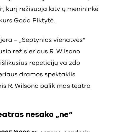
, kurį režisuoja latvių menininkė
 kurs Goda Piktytė.
jera – „Septynios vienatvės“
rusio režisieriaus R. Wilsono
išlikusius repeticijų vaizdo
ieriaus dramos spektaklis
is R. Wilsono palikimas teatro
teatras
nesako „ne“