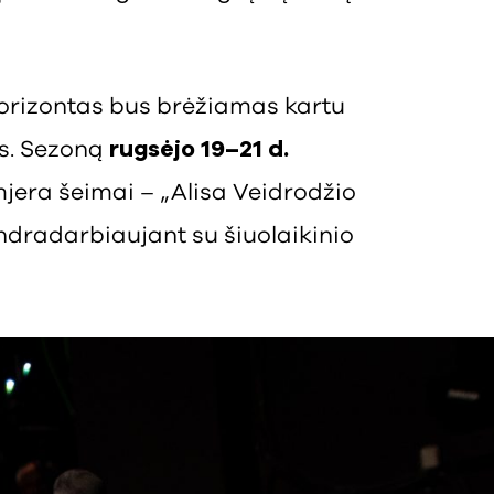
 horizontas bus brėžiamas kartu
is. Sezoną
rugsėjo 19–21 d.
mjera šeimai – „Alisa Veidrodžio
endradarbiaujant su šiuolaikinio