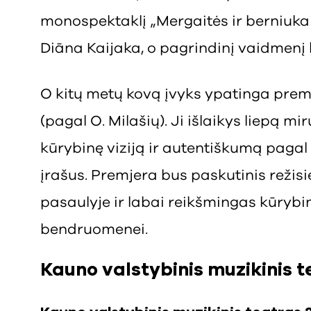
monospektaklį „Mergaitės ir berniukai“
Diāna Kaijaka, o pagrindinį vaidmenį
O kitų metų kovą įvyks ypatinga prem
(pagal O. Milašių). Ji išlaikys liepą mi
kūrybinę viziją ir autentiškumą pagal 
įrašus. Premjera bus paskutinis režis
pasaulyje ir labai reikšmingas kūrybin
bendruomenei.
Kauno valstybinis muzikinis 