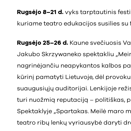
Rugsėjo 8–21 d.
vyks tarptautinis festi
kuriame teatro edukacijos susilies su f
Rugsėjo 25–26 d.
Kaune svečiuosis Va
Jakubo Skrzywaneko spektakliu „Mein
nagrinėjančiu neapykantos kalbos pavo
kūrinį pamatyti Lietuvoje, dėl provokuo
suaugusiųjų auditorijai. Lenkijoje re
turi nuožmią reputaciją – politiškas, 
Spektaklyje „Spartakas. Meilė maro met
teatro ribų lenkų vyriausybė daryti d