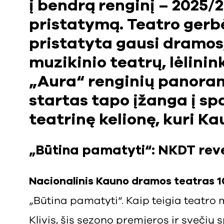
į bendrą renginį – 2025/
pristatymą. Teatro gerbė
pristatyta gausi dramos
muzikinio teatrų, lėlinin
„Aura“ renginių panora
startas tapo įžanga į spa
teatrinę kelionę, kuri Ka
„Būtina pamatyti“: NKDT rev
Nacionalinis Kauno dramos teatras 1
„Būtina pamatyti“. Kaip teigia teatro
Klivis, šis sezono premjeros ir svečių 