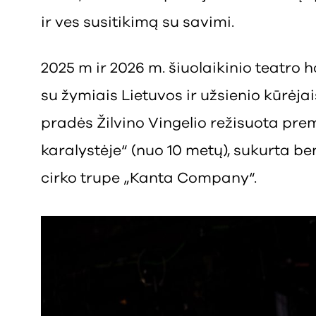
ir ves susitikimą su savimi.
2025 m ir 2026 m. šiuolaikinio teatro
su žymiais Lietuvos ir užsienio kūrėja
pradės Žilvino Vingelio režisuota pre
karalystėje“ (nuo 10 metų), sukurta b
cirko trupe „Kanta Company“.