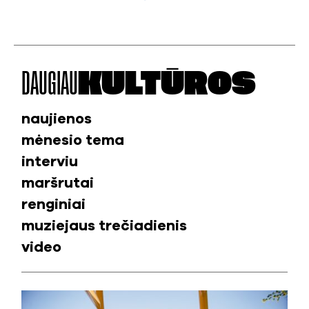
DAUGIAU
KULTŪROS
naujienos
mėnesio tema
interviu
maršrutai
renginiai
muziejaus trečiadienis
video