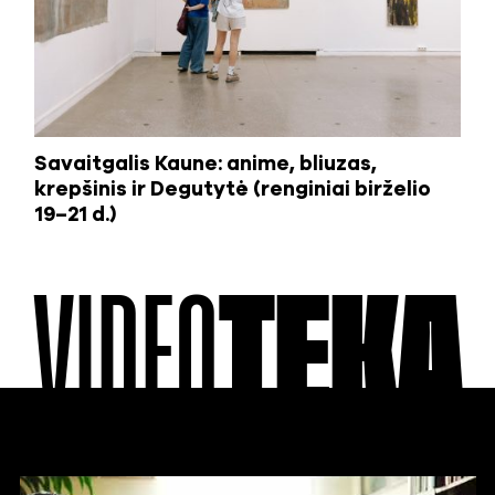
Savaitgalis Kaune: anime, bliuzas,
krepšinis ir Degutytė (renginiai birželio
19–21 d.)
VIDEO
TEKA