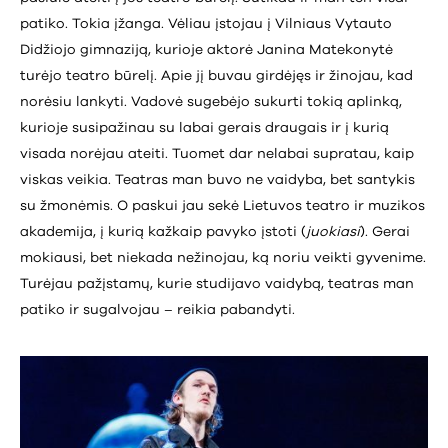
patiko. Tokia įžanga. Vėliau įstojau į Vilniaus Vytauto
Didžiojo gimnaziją, kurioje aktorė Janina Matekonytė
turėjo teatro būrelį. Apie jį buvau girdėjęs ir žinojau, kad
norėsiu lankyti. Vadovė sugebėjo sukurti tokią aplinką,
kurioje susipažinau su labai gerais draugais ir į kurią
visada norėjau ateiti. Tuomet dar nelabai supratau, kaip
viskas veikia. Teatras man buvo ne vaidyba, bet santykis
su žmonėmis. O paskui jau sekė Lietuvos teatro ir muzikos
akademija, į kurią kažkaip pavyko įstoti (
juokiasi
). Gerai
mokiausi, bet niekada nežinojau, ką noriu veikti gyvenime.
Turėjau pažįstamų, kurie studijavo vaidybą, teatras man
patiko ir sugalvojau – reikia pabandyti.