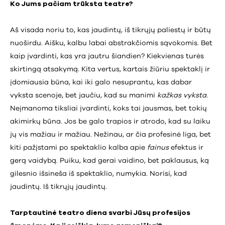
Ko Jums pačiam trūksta teatre?
Aš visada noriu to, kas jaudintų, iš tikrųjų paliestų ir būtų
nuoširdu. Aišku, kalbu labai abstrakčiomis sąvokomis. Bet
kaip įvardinti, kas yra jautru šiandien? Kiekvienas turės
skirtingą atsakymą. Kita vertus, kartais žiūriu spektaklį ir
įdomiausia būna, kai iki galo nesuprantu, kas dabar
vyksta scenoje, bet jaučiu, kad su manimi
kažkas
vyksta
.
Neįmanoma tiksliai įvardinti, koks tai jausmas, bet tokių
akimirkų būna. Jos be galo trapios ir atrodo, kad su laiku
jų vis mažiau ir mažiau. Nežinau, ar čia profesinė liga, bet
kiti pažįstami po spektaklio kalba apie
fainus
efektus ir
gerą vaidybą. Puiku, kad gerai vaidino, bet paklausus, ką
gilesnio išsineša iš spektaklio, numykia. Norisi, kad
jaudintų. Iš tikrųjų jaudintų.
Tarptautinė teatro diena svarbi Jūsų profesijos