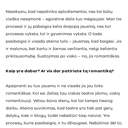
Nesakysiu, kad nepatinka aplodismentai, nes tai būtų
visiška nesąmonė – egoistinė dalis tuo mėgaujasi. Man tie
procesai ir jų pabaigos kelia dvejopą jausmą, nes kol
procesas vyksta, tol ir gyvenimas vyksta. O tada
pasibaigia ir visada ateina tyla – jausmas, kad baigėsi. Jis
ir malonus, bet kartu ir žarnas verčiantis, netgi keliantis
priklausomybę. Sustojimas po visko – na, jis romantiškas.
Kaip yra dabar? Ar vis dar patiriate tą romantiką?
Apsipranti su tuo jausmu ir ne visada jis jau toks
romantiškas. Kol esi
žalias
, tau viskas teatre įdomu, viską
romantizuoji. Vėliau būna dienų, kai tai tampa tiesiog
darbu. Ateina suvokimas, kad teatre yra tiek pat gerų
dalykų, kiek ir blogų, todėl nebežiūri taip naiviai. Yra
procesų, kurie pasibaigia, ir tu džiaugiesi. Nebūtinai dėl to,