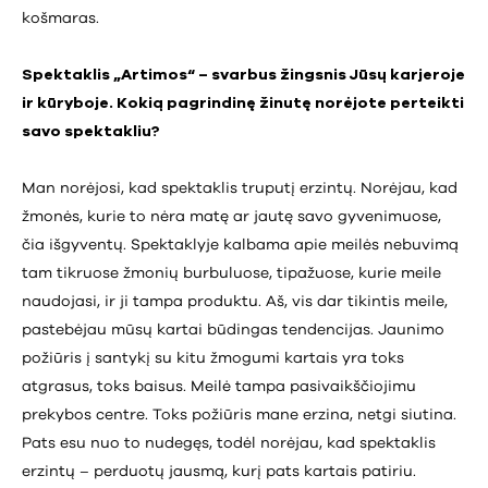
košmaras.
Spektaklis „Artimos“ – svarbus žingsnis Jūsų karjeroje
ir kūryboje. Kokią pagrindinę žinutę norėjote perteikti
savo spektakliu?
Man norėjosi, kad spektaklis truputį erzintų. Norėjau, kad
žmonės, kurie to nėra matę ar jautę savo gyvenimuose,
čia išgyventų. Spektaklyje kalbama apie meilės nebuvimą
tam tikruose žmonių burbuluose, tipažuose, kurie meile
naudojasi, ir ji tampa produktu. Aš, vis dar tikintis meile,
pastebėjau mūsų kartai būdingas tendencijas. Jaunimo
požiūris į santykį su kitu žmogumi kartais yra toks
atgrasus, toks baisus. Meilė tampa pasivaikščiojimu
prekybos centre. Toks požiūris mane erzina, netgi siutina.
Pats esu nuo to nudegęs, todėl norėjau, kad spektaklis
erzintų – perduotų jausmą, kurį pats kartais patiriu.