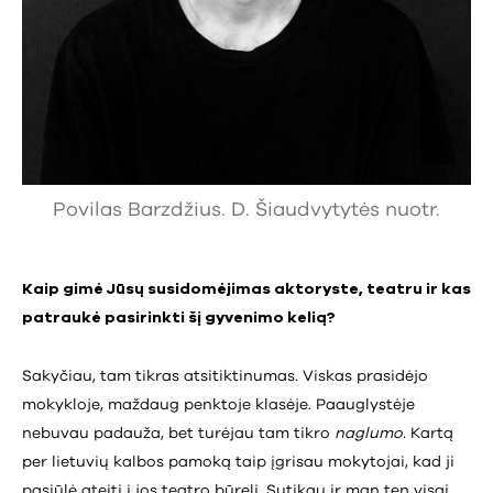
Povilas Barzdžius. D. Šiaudvytytės nuotr.
Kaip gimė Jūsų susidomėjimas aktoryste, teatru ir kas
patraukė pasirinkti šį gyvenimo kelią?
Sakyčiau, tam tikras atsitiktinumas. Viskas prasidėjo
mokykloje, maždaug penktoje klasėje. Paauglystėje
nebuvau padauža, bet turėjau tam tikro
naglumo.
Kartą
per lietuvių kalbos pamoką taip įgrisau mokytojai, kad ji
pasiūlė ateiti į jos teatro būrelį. Sutikau ir man ten visai