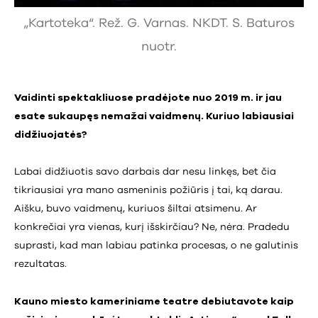
„Kartoteka“. Rež. G. Varnas. NKDT. S. Baturos
nuotr.
Vaidinti spektakliuose pradėjote nuo 2019 m. ir jau
esate sukaupęs nemažai vaidmenų. Kuriuo labiausiai
didžiuojatės?
Labai didžiuotis savo darbais dar nesu linkęs, bet čia
tikriausiai yra mano asmeninis požiūris į tai, ką darau.
Aišku, buvo vaidmenų, kuriuos šiltai atsimenu. Ar
konkrečiai yra vienas, kurį išskirčiau? Ne, nėra. Pradedu
suprasti, kad man labiau patinka procesas, o ne galutinis
rezultatas.
Kauno miesto kameriniame teatre debiutavote kaip