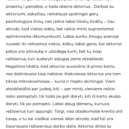
prasmių i panašiai, o tada ateina aktorius… Darbas su
aktoriumi, sakyčiau, reikalauja ypatingai gerų
psichologijos žinių, nes reikia labai tikslių žodžių – tau
atrodo, kad viskas aišku, bet reikia mintį suprantamai
aplinkiniams iškomunikuoti. Labai sunku žmogų scenoje
nuvesti iki reikiamos vietos. Aišku, labai gerai, kai aktoriai
patys yra įsitraukę ir užsidegę kurti, bet tu, kaip
režisierius, turi sudaryti sąlygas jiems atsiskleisti.
Negalima tikėtis, kad aktoriai suvaidins iš pirmo karto,
nes dažniausiai taip nebūna. Kiekvienas aktorius yra tam
tikras mikrokosmosas – kuria ir mąsto skirtingai. Vieni
atsiskleidžia per judesį, kiti – per mintį; vieniems reikia
laiko pamąstyti, tik tada jie gali daryti, kiti iš karto skuba
daryti, tik po pamąsto. Labai daug dėmenų, kuriuos
režisierius turi apjungti. Taigi, visa atsakomybė krenta ant
tavęs, o tu esi visiškai vienas. Man atrodo, kad tai yra
žiauriausia režisieriaus darbo dalis. Aktoriai dirba su