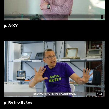
A-XY
4:15
Retro Bytes