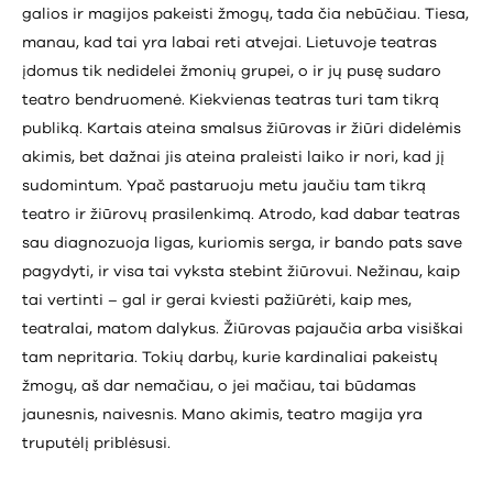
galios ir magijos pakeisti žmogų, tada čia nebūčiau. Tiesa,
manau, kad tai yra labai reti atvejai. Lietuvoje teatras
įdomus tik nedidelei žmonių grupei, o ir jų pusę sudaro
teatro bendruomenė. Kiekvienas teatras turi tam tikrą
publiką. Kartais ateina smalsus žiūrovas ir žiūri didelėmis
akimis, bet dažnai jis ateina praleisti laiko ir nori, kad jį
sudomintum. Ypač pastaruoju metu jaučiu tam tikrą
teatro ir žiūrovų prasilenkimą. Atrodo, kad dabar teatras
sau diagnozuoja ligas, kuriomis serga, ir bando pats save
pagydyti, ir visa tai vyksta stebint žiūrovui. Nežinau, kaip
tai vertinti – gal ir gerai kviesti pažiūrėti, kaip mes,
teatralai, matom dalykus. Žiūrovas pajaučia arba visiškai
tam nepritaria. Tokių darbų, kurie kardinaliai pakeistų
žmogų, aš dar nemačiau, o jei mačiau, tai būdamas
jaunesnis, naivesnis. Mano akimis, teatro magija yra
truputėlį priblėsusi.