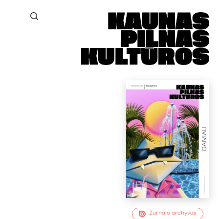
Žurnalo archyvas