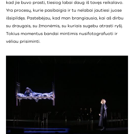
kad jie buvo prasti, tiesiog labai daug iš tavęs reikalavo.
Yra procesų, kurie pasibaigia ir tu nelabai jautiesi juose
išsipildęs. Pastebėjau, kad man brangiausia, kai aš dirbu
su draugais, su žmonėmis, su kuriais sugebu atrasti ryšį.
Tokius momentus bandai mintimis nusifotografuoti ir
vėliau prisiminti.