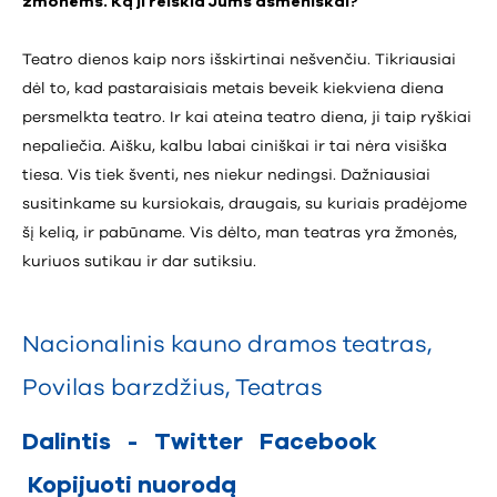
žmonėms. Ką ji reiškia Jums asmeniškai?
Teatro dienos kaip nors išskirtinai nešvenčiu. Tikriausiai
dėl to, kad pastaraisiais metais beveik kiekviena diena
persmelkta teatro. Ir kai ateina teatro diena, ji taip ryškiai
nepaliečia. Aišku, kalbu labai ciniškai ir tai nėra visiška
tiesa. Vis tiek šventi, nes niekur nedingsi. Dažniausiai
susitinkame su kursiokais, draugais, su kuriais pradėjome
šį kelią, ir pabūname. Vis dėlto, man teatras yra žmonės,
kuriuos sutikau ir dar sutiksiu.
Nacionalinis kauno dramos teatras
,
Povilas barzdžius
,
Teatras
Dalintis
-
Twitter
Facebook
Kopijuoti nuorodą