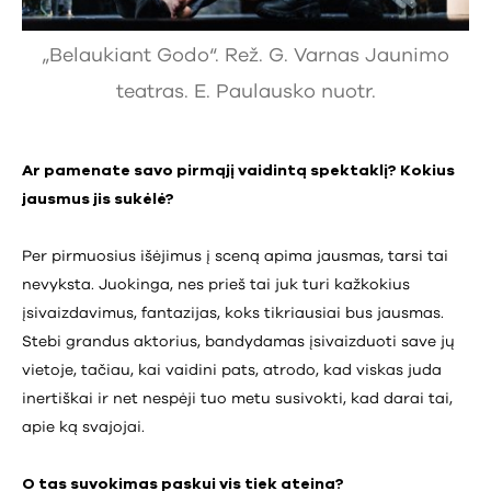
„Belaukiant Godo“. Rež. G. Varnas Jaunimo
teatras. E. Paulausko nuotr.
Ar pamenate savo pirmąjį vaidintą spektaklį? Kokius
jausmus jis sukėlė?
Per pirmuosius išėjimus į sceną apima jausmas, tarsi tai
nevyksta. Juokinga, nes prieš tai juk turi kažkokius
įsivaizdavimus, fantazijas, koks tikriausiai bus jausmas.
Stebi grandus aktorius, bandydamas įsivaizduoti save jų
vietoje, tačiau, kai vaidini pats, atrodo, kad viskas juda
inertiškai ir net nespėji tuo metu susivokti, kad darai tai,
apie ką svajojai.
O tas suvokimas paskui vis tiek ateina?