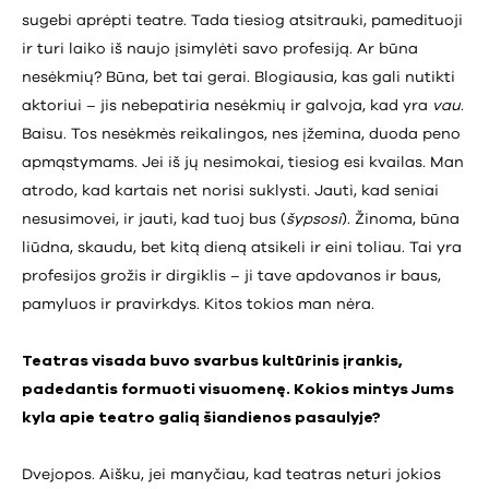
sugebi aprėpti teatre. Tada tiesiog atsitrauki, pamedituoji
ir turi laiko iš naujo įsimylėti savo profesiją. Ar būna
nesėkmių? Būna, bet tai gerai. Blogiausia, kas gali nutikti
aktoriui – jis nebepatiria nesėkmių ir galvoja, kad yra
vau
.
Baisu. Tos nesėkmės reikalingos, nes įžemina, duoda peno
apmąstymams. Jei iš jų nesimokai, tiesiog esi kvailas. Man
atrodo, kad kartais net norisi suklysti. Jauti, kad seniai
nesusimovei, ir jauti, kad tuoj bus (
šypsosi
). Žinoma, būna
liūdna, skaudu, bet kitą dieną atsikeli ir eini toliau. Tai yra
profesijos grožis ir dirgiklis – ji tave apdovanos ir baus,
pamyluos ir pravirkdys. Kitos tokios man nėra.
Teatras visada buvo svarbus kultūrinis įrankis,
padedantis formuoti visuomenę. Kokios mintys Jums
kyla apie teatro galią šiandienos pasaulyje?
Dvejopos. Aišku, jei manyčiau, kad teatras neturi jokios