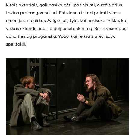
kitais aktoriais, gali pasikalbėti, pasiskųsti, o režisierius
tokios prabangos neturi. Esi vienas ir turi priimti visas
emocijas, nuleistus žvilgsnius, tylą, kai nesiseka. Aišku, kai
viskas sklandu, jauti didelį pasitenkinimą. Bet režisieriaus
dalia tiesiog pragariška. Ypač, kai reikia žiūrėti savo
spektaklį.