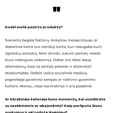
Kodėl meilė pavirto produktu?
Sukrenta begalė faktorių. Anksčiau manęs klausė, ar
dabartinė karta yra vienišoji karta, kuri nesugeba kurti
ilgalaikių santykių. Man atrodo, sukurti santykį visada
buvo nelengvas uždavinys. Dabar yra labai daug
alternatyvų, kaip tą santykį pakeisti ir atsikratyti
atsakomybės. Galbūt veikia socialinės medijos,
pagreitėjęs gyvenimo tempas ar naktinio gyvenimo
kultūra. Manau, visas tas kratinys ir yra pasekmė.
Ar kūrybinėje kelionėje buvo momentų, kai susidūrėte
su nesėkmėmis ar abejonėmis? Kaip perlipote šiuos
sunkumus ir vėl radote įkvėpimo?