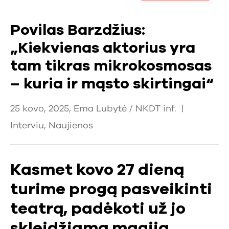
Povilas Barzdžius:
„Kiekvienas aktorius yra
tam tikras mikrokosmosas
– kuria ir mąsto skirtingai“
25 kovo, 2025, Ema Lubytė / NKDT inf. |
Interviu
,
Naujienos
Kasmet kovo 27 dieną
turime progą pasveikinti
teatrą, padėkoti už jo
skleidžiamą magiją,