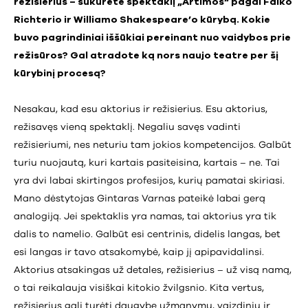
režisierius – sukūrėte spektaklį „Artimos“ pagal Falko
Richterio ir Williamo Shakespeare’o kūrybą. Kokie
buvo pagrindiniai iššūkiai pereinant nuo vaidybos prie
režisūros? Gal atradote ką nors naujo teatre per šį
kūrybinį procesą?
Nesakau, kad esu aktorius ir režisierius. Esu aktorius,
režisavęs vieną spektaklį. Negaliu savęs vadinti
režisieriumi, nes neturiu tam jokios kompetencijos. Galbūt
turiu nuojautą, kuri kartais pasiteisina, kartais – ne. Tai
yra dvi labai skirtingos profesijos, kurių pamatai skiriasi.
Mano dėstytojas Gintaras Varnas pateikė labai gerą
analogiją. Jei spektaklis yra namas, tai aktorius yra tik
dalis to namelio. Galbūt esi centrinis, didelis langas, bet
esi langas ir tavo atsakomybė, kaip jį apipavidalinsi.
Aktorius atsakingas už detales, režisierius – už visą namą,
o tai reikalauja visiškai kitokio žvilgsnio. Kita vertus,
režisierius gali turėti daugybę užmanymų, vaizdinių ir