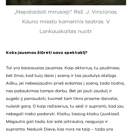
„Nepalaidoti mirusieji“. Rež. J. Vinciūnas.
Kauno miesto kamerinis teatras. V.
Lankauskaitės nuotr.
Koks jausmas žiūrėti savo spektaklį?
Tai yra baisiausias jausmas. Kaip aktorius, tu jaudiniesi,
bet žinai, kad tuoj išeisi į sceną ir tas jaudulys atslūgs.
Aišku, jei nebesijaudini prieš eidamas į sceną, tada liūdna,
nes pašaukimas tampa darbu. Bet jei jauti jaudulį ir
sugebi jį panaudoti, tuomet tam tikra prasme išsivalai,
nuleidi garą. O kaip režisierius, tu sėdi ir supranti, kad jau
nebegali nieko padaryti. Klaiku, tiesiog klaiku (
juokiasi
).
Mėgautis gali tada, kai salė įsitraukia, reaguoja ir
supranta. Neduok Dieve, kas nors ne taip – tada yra