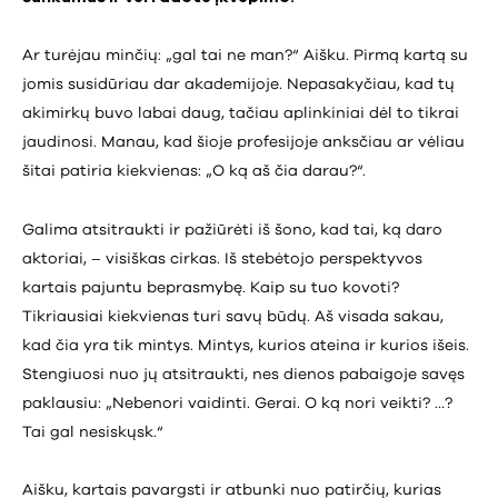
Ar turėjau minčių: „gal tai ne man?“ Aišku. Pirmą kartą su
jomis susidūriau dar akademijoje. Nepasakyčiau, kad tų
akimirkų buvo labai daug, tačiau aplinkiniai dėl to tikrai
jaudinosi. Manau, kad šioje profesijoje anksčiau ar vėliau
šitai patiria kiekvienas: „O
ką aš čia darau?“.
Galima atsitraukti ir pažiūrėti iš šono, kad tai, ką daro
aktoriai, – visiškas cirkas. Iš stebėtojo perspektyvos
kartais pajuntu beprasmybę. Kaip su tuo kovoti?
Tikriausiai kiekvienas turi savų būdų. Aš visada sakau,
kad čia yra tik mintys. Mintys, kurios ateina ir kurios išeis.
Stengiuosi nuo jų atsitraukti, nes dienos pabaigoje savęs
paklausiu: „Nebenori vaidinti. Gerai. O ką nori veikti? …?
Tai gal nesiskųsk.“
Aišku, kartais pavargsti ir atbunki nuo patirčių, kurias