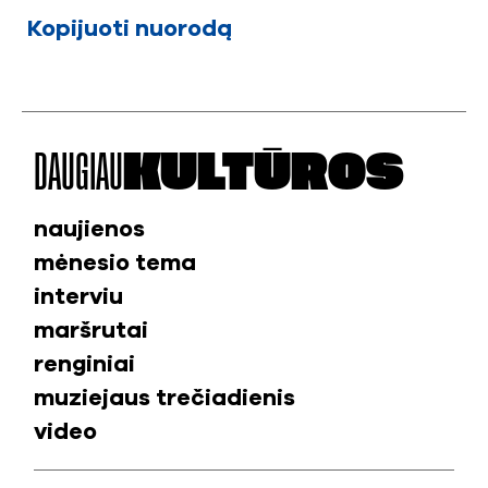
Kopijuoti nuorodą
DAUGIAU
KULTŪROS
naujienos
mėnesio tema
interviu
maršrutai
renginiai
muziejaus trečiadienis
video