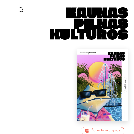
Žurnalo archyvas