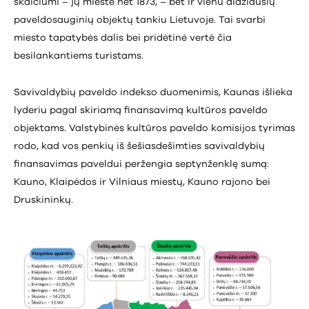
skaičiumi – jų mieste net 1873, – bet ir vienu didžiausių
paveldosauginių objektų tankiu Lietuvoje. Tai svarbi
miesto tapatybės dalis bei pridėtinė vertė čia
besilankantiems turistams.
Savivaldybių paveldo indekso duomenimis, Kaunas išlieka
lyderiu pagal skiriamą finansavimą kultūros paveldo
objektams. Valstybinės kultūros paveldo komisijos tyrimas
rodo, kad vos penkių iš šešiasdešimties savivaldybių
finansavimas paveldui peržengia septynženklę sumą:
Kauno, Klaipėdos ir Vilniaus miestų, Kauno rajono bei
Druskininkų.