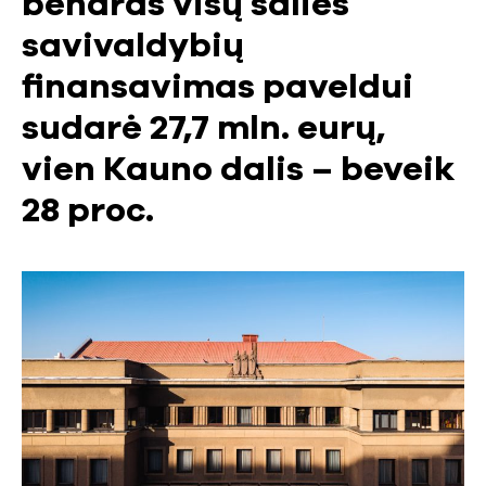
bendras visų šalies
savivaldybių
finansavimas paveldui
sudarė 27,7 mln. eurų,
vien Kauno dalis – beveik
28 proc.