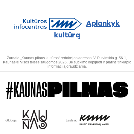
Aplankyk
kultūrą
Žurnalo „Kaunas pilnas kultūros“ redakcijos adresas: V. Putvinskio g. 56-1,
Kaunas © Visos teisės saugomos 2026. Be sutikimo kopijuoti ir platinti tinklapio
informaciją draudžiama.
#KAUNAS
PILNAS
Globoja:
Leidžia: