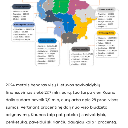
2024 metais bendras visų Lietuvos savivaldybių
finansavimas siekė 27,7 mln. eurų, tuo tarpu vien Kauno
dalis sudaro beveik 7,9 mln, eurų arba apie 28 proc. visos
sumos. Vertinant procentinę dalį nuo viso biudžeto
asignavimų, Kaunas taip pat pateko į savivaldybių
penketuką, paveldui skiriančių daugiau kaip 1 procentą.