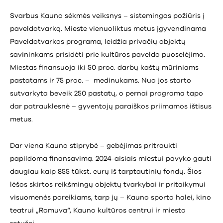
Svarbus Kauno sėkmės veiksnys – sistemingas požiūris į
paveldotvarką. Mieste vienuoliktus metus įgyvendinama
Paveldotvarkos programa, leidžia privačių objektų
savininkams prisidėti prie kultūros paveldo puoselėjimo.
Miestas finansuoja iki 50 proc. darbų kaštų mūriniams
pastatams ir 75 proc. – medinukams. Nuo jos starto
sutvarkyta beveik 250 pastatų, o pernai programa tapo
dar patrauklesnė – gyventojų paraiškos priimamos ištisus
metus.
Dar viena Kauno stiprybė – gebėjimas pritraukti
papildomą finansavimą. 2024-aisiais miestui pavyko gauti
daugiau kaip 855 tūkst. eurų iš tarptautinių fondų. Šios
lėšos skirtos reikšmingų objektų tvarkybai ir pritaikymui
visuomenės poreikiams, tarp jų – Kauno sporto halei, kino
teatrui „Romuva“, Kauno kultūros centrui ir miesto