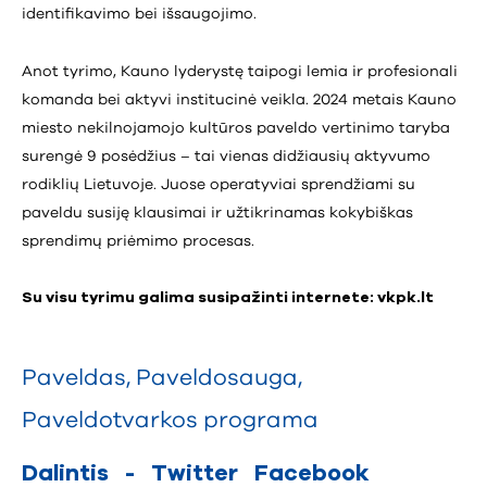
identifikavimo bei išsaugojimo.
Anot tyrimo, Kauno lyderystę taipogi lemia ir profesionali
komanda bei aktyvi institucinė veikla. 2024 metais Kauno
miesto nekilnojamojo kultūros paveldo vertinimo taryba
surengė 9 posėdžius – tai vienas didžiausių aktyvumo
rodiklių Lietuvoje. Juose operatyviai sprendžiami su
paveldu susiję klausimai ir užtikrinamas kokybiškas
sprendimų priėmimo procesas.
Su visu tyrimu galima susipažinti internete:
vkpk.lt
Paveldas
,
Paveldosauga
,
Paveldotvarkos programa
Dalintis
-
Twitter
Facebook