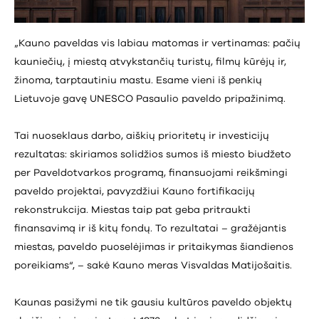
„Kauno paveldas vis labiau matomas ir vertinamas: pačių
kauniečių, į miestą atvykstančių turistų, filmų kūrėjų ir,
žinoma, tarptautiniu mastu. Esame vieni iš penkių
Lietuvoje gavę UNESCO Pasaulio paveldo pripažinimą.
Tai nuoseklaus darbo, aiškių prioritetų ir investicijų
rezultatas: skiriamos solidžios sumos iš miesto biudžeto
per Paveldotvarkos programą, finansuojami reikšmingi
paveldo projektai, pavyzdžiui Kauno fortifikacijų
rekonstrukcija. Miestas taip pat geba pritraukti
finansavimą ir iš kitų fondų. To rezultatai – gražėjantis
miestas, paveldo puoselėjimas ir pritaikymas šiandienos
poreikiams“, – sakė Kauno meras Visvaldas Matijošaitis.
Kaunas pasižymi ne tik gausiu kultūros paveldo objektų