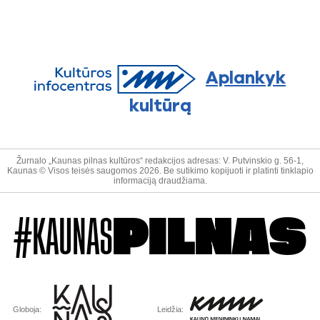
Aplankyk
kultūrą
Žurnalo „Kaunas pilnas kultūros“ redakcijos adresas: V. Putvinskio g. 56-1,
Kaunas © Visos teisės saugomos 2026. Be sutikimo kopijuoti ir platinti tinklapio
informaciją draudžiama.
#KAUNAS
PILNAS
Globoja:
Leidžia: