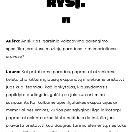
RYŠĮ.
Aušra:
Ar skiriasi garsinio vaizdavimo parengimo
specifika įprastose muziejų parodose ir memorialinėse
erdvėse?
Laura:
Kai pritaikome parodas, paprastai atrenkame
keletą charakteringiausių eksponatų ir siekiame pristatyti
juos kuo išsamiau, kad lankytojas, klausydamasis
papildyto audiogido, galėtų su jais kuo artimiau
susipažinti. Kai kalbame apie ilgalaikes ekspozicijas ar
memorialines erdves, kurios per sąlyginai ilgą laikotarpį
paprastai nekinta arba kinta nedidele dalimi, čia jau
pravartu pristatyti kuo daugiau turinio elementų, nes toks