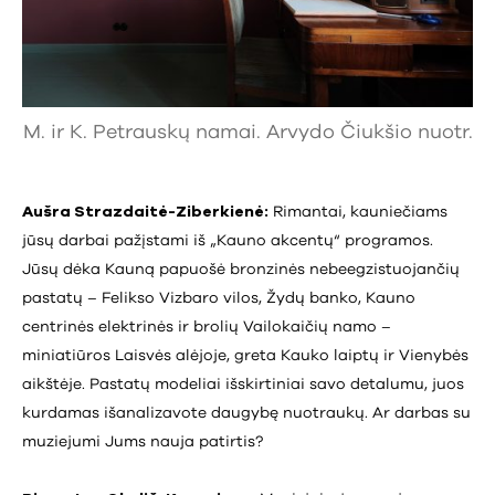
M. ir K. Petrauskų namai. Arvydo Čiukšio nuotr.
Aušra Strazdaitė-Ziberkienė:
Rimantai, kauniečiams
jūsų darbai pažįstami iš „Kauno akcentų“ programos.
Jūsų dėka Kauną papuošė bronzinės nebeegzistuojančių
pastatų – Felikso Vizbaro vilos, Žydų banko, Kauno
centrinės elektrinės ir brolių Vailokaičių namo –
miniatiūros Laisvės alėjoje, greta Kauko laiptų ir Vienybės
aikštėje. Pastatų modeliai išskirtiniai savo detalumu, juos
kurdamas išanalizavote daugybę nuotraukų. Ar darbas su
muziejumi Jums nauja patirtis?