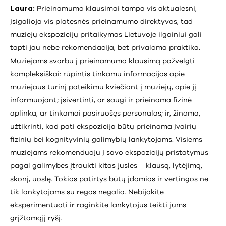
Laura:
Prieinamumo klausimai tampa vis aktualesni,
įsigalioja vis platesnės prieinamumo direktyvos, tad
muziejų ekspozicijų pritaikymas Lietuvoje ilgainiui gali
tapti jau nebe rekomendacija, bet privaloma praktika.
Muziejams svarbu į prieinamumo klausimą pažvelgti
kompleksiškai: rūpintis tinkamu informacijos apie
muziejaus turinį pateikimu kviečiant į muziejų, apie jį
informuojant; įsivertinti, ar saugi ir prieinama fizinė
aplinka, ar tinkamai pasiruošęs personalas; ir, žinoma,
užtikrinti, kad pati ekspozicija būtų prieinama įvairių
fizinių bei kognityvinių galimybių lankytojams. Visiems
muziejams rekomenduoju į savo ekspozicijų pristatymus
pagal galimybes įtraukti kitas jusles – klausą, lytėjimą,
skonį, uoslę. Tokios patirtys būtų įdomios ir vertingos ne
tik lankytojams su regos negalia. Nebijokite
eksperimentuoti ir raginkite lankytojus teikti jums
grįžtamąjį ryšį.