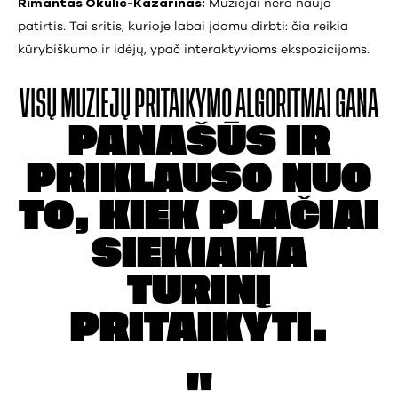
Rimantas Okulič-Kazarinas:
Muziejai nėra nauja
patirtis. Tai sritis, kurioje labai įdomu dirbti: čia reikia
kūrybiškumo ir idėjų, ypač interaktyvioms ekspozicijoms.
VISŲ MUZIEJŲ
PRITAIKYMO
ALGORITMAI GANA
PANAŠŪS IR
PRIKLAUSO
NUO
TO, KIEK PLAČIAI
SIEKIAMA
TURINĮ
PRITAIKYTI.