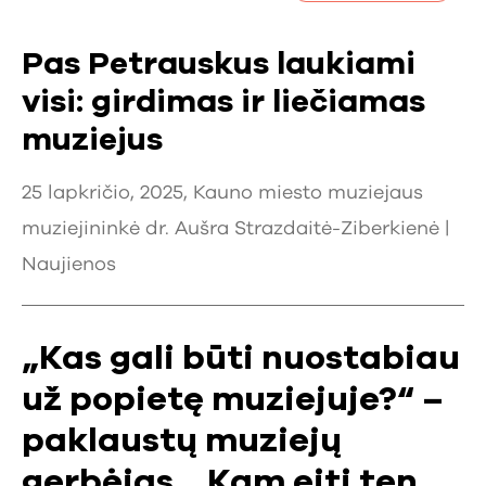
Pas Petrauskus laukiami
visi: girdimas ir liečiamas
muziejus
25 lapkričio, 2025, Kauno miesto muziejaus
muziejininkė dr. Aušra Strazdaitė-Ziberkienė |
Naujienos
„Kas gali būti nuostabiau
už popietę muziejuje?“ –
paklaustų muziejų
gerbėjas. „Kam eiti ten,