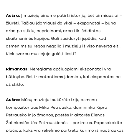
Aušra:
Į muziejų einame patirti istoriją, bet pirmiausiai –
žiūrėti. Tačiau įdomiausi dalykai – eksponatai – būna
arba po stiklu, neprieinami, arba tik išdidintos
skaitmeninės kopijos. Gali susidaryti įspūdis, kad
asmenims su regos negalia į muziejų iš viso neverta eiti.
Kiek svarbu muziejuje galėti liesti?
Rimantas:
Neregiams apčiuopiami eksponatai yra
būtinybė. Bet ir matantiems įdomiau, kai eksponatas ne
už stiklo.
Aušra:
Mūsų muziejui sukūrėte trijų asmenų –
kompozitoriaus Miko Petrausko, dainininko Kipro
Petrausko ir jo žmonos, poetės ir aktorės Elenos
Žalinkevičaitės-Petrauskienės – portretus. Papasakokite
plačiau, koks yra reljefinio portreto kūrimo iš nuotraukos