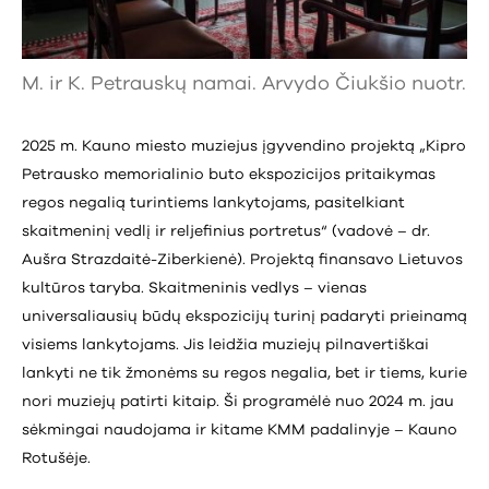
M. ir K. Petrauskų namai. Arvydo Čiukšio nuotr.
2025 m. Kauno miesto muziejus įgyvendino projektą „Kipro
Petrausko memorialinio buto ekspozicijos pritaikymas
regos negalią turintiems lankytojams, pasitelkiant
skaitmeninį vedlį ir reljefinius portretus“ (vadovė – dr.
Aušra Strazdaitė-Ziberkienė). Projektą finansavo Lietuvos
kultūros taryba. Skaitmeninis vedlys – vienas
universaliausių būdų ekspozicijų turinį padaryti prieinamą
visiems lankytojams. Jis leidžia muziejų pilnavertiškai
lankyti ne tik žmonėms su regos negalia, bet ir tiems, kurie
nori muziejų patirti kitaip. Ši programėlė nuo 2024 m. jau
sėkmingai naudojama ir kitame KMM padalinyje – Kauno
Rotušėje.