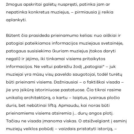
žmogus apskritai galėtų nuspręsti, patinka jam ar
nepatinka konkretus muziejus, – pirmiausia jį reikia
aplankyti.
Būtent čia prasideda prieinamumo kelias: nuo aiškiai ir
patogiai pateikiamos informacijos muziejaus svetainėje,
patogaus susisiekimo (kuriam muziejus įtakos daryti
negali) ir įėjimo, iki tinkamai visiems pritaikytos
informacijos. Ne veltui pabrėžiu žodį „patogiai“ – juk
muziejai yra mūsų visų paveldo saugotojai, todėl turėtų
būti prieinami visiems. Dažniausiai – o faktiškai visada –
jie yra įsikūrę istoriniuose pastatuose. Čia tikrai rasime
unikalią architektūrą, o kartu – laiptus, įvairaus pločio
duris, bet nebūtinai liftą. Apmaudu, kai noras būti
prieinamiems visiems atsiremia į… durų angos plotį.
Tačiau ne visada įmanoma viskas. O atsižvelgiant į esminį
muziejų veiklos pobūdį – vaizdais pristatyti istoriją, –