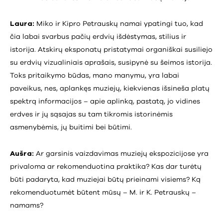
Laura:
Miko ir Kipro Petrauskų namai ypatingi tuo, kad
čia labai svarbus pačių erdvių išdėstymas, stilius ir
istorija. Atskirų eksponatų pristatymai organiškai susiliejo
su erdvių vizualiniais aprašais, susipynė su šeimos istorija.
Toks pritaikymo būdas, mano manymu, yra labai
paveikus, nes, aplankęs muziejų, kiekvienas išsineša platų
spektrą informacijos – apie aplinką, pastatą, jo vidines
erdves ir jų sąsajas su tam tikromis istorinėmis
asmenybėmis, jų buitimi bei būtimi.
Aušra:
Ar garsinis vaizdavimas muziejų ekspozicijose yra
privaloma ar rekomenduotina praktika? Kas dar turėtų
būti padaryta, kad muziejai būtų prieinami visiems? Ką
rekomenduotumėt būtent mūsų – M. ir K. Petrauskų –
namams?