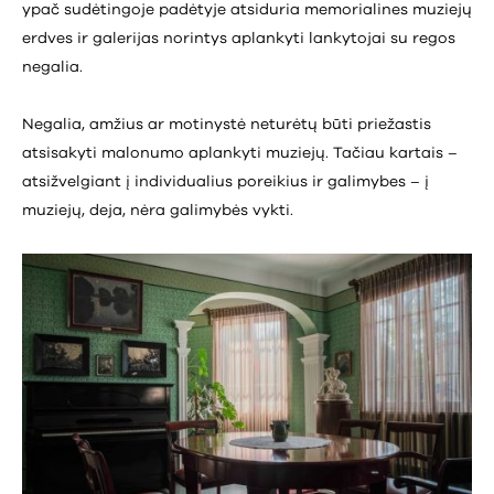
ypač sudėtingoje padėtyje atsiduria memorialines muziejų
erdves ir galerijas norintys aplankyti lankytojai su regos
negalia.
Negalia, amžius ar motinystė neturėtų būti priežastis
atsisakyti malonumo aplankyti muziejų. Tačiau kartais –
atsižvelgiant į individualius poreikius ir galimybes – į
muziejų, deja, nėra galimybės vykti.