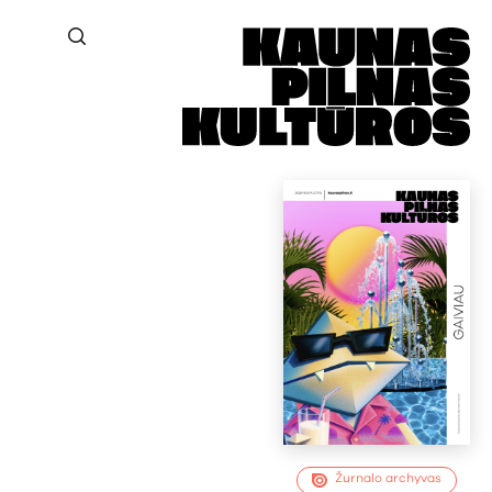
Žurnalo archyvas