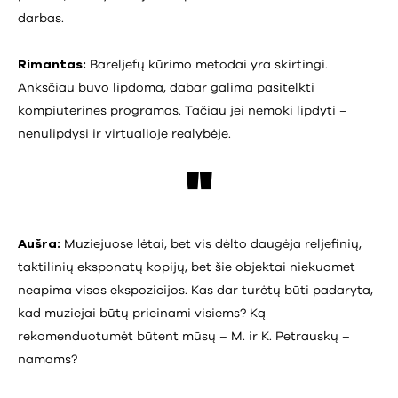
darbas.
Rimantas:
Bareljefų kūrimo metodai yra skirtingi.
Anksčiau buvo lipdoma, dabar galima pasitelkti
kompiuterines programas. Tačiau jei nemoki lipdyti –
nenulipdysi ir virtualioje realybėje.
Aušra:
Muziejuose lėtai, bet vis dėlto daugėja reljefinių,
taktilinių eksponatų kopijų, bet šie objektai niekuomet
neapima visos ekspozicijos. Kas dar turėtų būti padaryta,
kad muziejai būtų prieinami visiems? Ką
rekomenduotumėt būtent mūsų – M. ir K. Petrauskų –
namams?