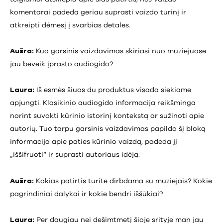
komentarai padeda geriau suprasti vaizdo turinį ir
atkreipti dėmesį į svarbias detales.
Aušra:
Kuo garsinis vaizdavimas skiriasi nuo muziejuose
jau beveik įprasto audiogido?
Laura:
Iš esmės šiuos du produktus visada siekiame
apjungti. Klasikinio audiogido informacija reikšminga
norint suvokti kūrinio istorinį kontekstą ar sužinoti apie
autorių. Tuo tarpu garsinis vaizdavimas papildo šį bloką
informacija apie paties kūrinio vaizdą, padeda jį
„iššifruoti“ ir suprasti autoriaus idėją.
Aušra:
Kokias patirtis turite dirbdama su muziejais? Kokie
pagrindiniai dalykai ir kokie bendri iššūkiai?
Laura:
Per daugiau nei dešimtmetį šioje srityje man jau