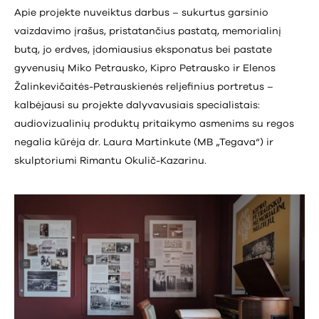
Apie projekte nuveiktus darbus – sukurtus garsinio
vaizdavimo įrašus, pristatančius pastatą, memorialinį
butą, jo erdves, įdomiausius eksponatus bei pastate
gyvenusių Miko Petrausko, Kipro Petrausko ir Elenos
Žalinkevičaitės-Petrauskienės reljefinius portretus –
kalbėjausi su projekte dalyvavusiais specialistais:
audiovizualinių produktų pritaikymo asmenims su regos
negalia kūrėja dr. Laura Martinkute (MB „Tegava“) ir
skulptoriumi Rimantu Okulič-Kazarinu.