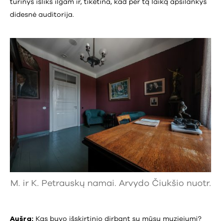
turinys išliks ilgam ir, tikėtina, kad per tą laiką apsilankys
didesnė auditorija.
M. ir K. Petrauskų namai. Arvydo Čiukšio nuotr.
Aušra:
Kas buvo išskirtinio dirbant su mūsų muziejumi?