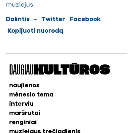
muziejus
Dalintis
-
Twitter
Facebook
Kopijuoti nuorodą
DAUGIAU
KULTŪROS
naujienos
mėnesio tema
interviu
maršrutai
renginiai
muziejaus trečiadienis