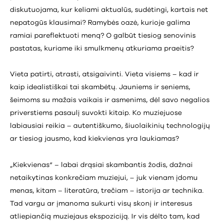
diskutuojama, kur keliami aktualūs, sudėtingi, kartais net
nepatogūs klausimai? Ramybės oazė, kurioje galima
ramiai pareflektuoti meną? O galbūt tiesiog senovinis
pastatas, kuriame iki smulkmenų atkuriama praeitis?
Vieta patirti, atrasti, atsigaivinti. Vieta visiems – kad ir
kaip idealistiškai tai skambėtų. Jauniems ir seniems,
šeimoms su mažais vaikais ir asmenims, dėl savo negalios
priverstiems pasaulį suvokti kitaip. Ko muziejuose
labiausiai reikia – autentiškumo, šiuolaikinių technologijų
ar tiesiog jausmo, kad kiekvienas yra laukiamas?
„Kiekvienas“ – labai drąsiai skambantis žodis, dažnai
netaikytinas konkrečiam muziejui, – juk vienam įdomu
menas, kitam – literatūra, trečiam – istorija ar technika.
Tad vargu ar įmanoma sukurti visų skonį ir interesus
atliepiančią muziejaus ekspoziciją. Ir vis dėlto tam, kad