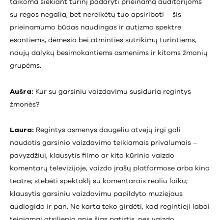
taikoma siekiant turinį padaryti prieinamą auditorijoms
su regos negalia, bet nereikėtų tuo apsiriboti – šis
prieinamumo būdas naudingas ir autizmo spektre
esantiems, dėmesio bei atminties sutrikimų turintiems,
naujų dalykų besimokantiems asmenims ir kitoms žmonių
grupėms.
Aušra:
Kur su garsiniu vaizdavimu susiduria regintys
žmonės?
Laura:
Regintys asmenys daugeliu atvejų irgi gali
naudotis garsinio vaizdavimo teikiamais privalumais –
pavyzdžiui, klausytis filmo ar kito kūrinio vaizdo
komentarų televizijoje, vaizdo įrašų platformose arba kino
teatre; stebėti spektaklį su komentarais realiu laiku;
klausytis garsiniu vaizdavimu papildyto muziejaus
audiogido ir pan. Ne kartą teko girdėti, kad regintieji labai
teigiamai atsiliepia apie šias patirtis, nes vaizdo