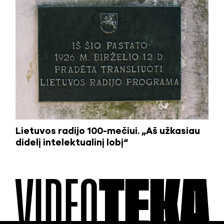
Lietuvos radijo 100-mečiui. „Aš užkasiau
didelį intelektualinį lobį“
VIDEO
TEKA