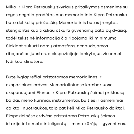
Miko ir Kipro Petrauskų skyriaus pritaikymas asmenims su
regos negalia pradėtas nuo memorialinio Kipro Petrausko
buto dėl kelių priežasčių. Memorialinis butas įrengtas
stengiantis kuo tiksliau atkurti gyvenamų patalpų dvasią,
todėl tekstinė informacija čia ribojama iki minimumo.
Siekiant sukurti namų atmosferą, nenaudojamos
ribojančios juostos, o ekspozicijoje lankytojus visuomet
lydi koordinatorė.
Bute lygiagrečiai pristatomos memorialinės ir
ekspozicinės erdvės. Memorialiniuose kambariuose
eksponuojami Elenos ir Kipro Petrauskų šeimai priklausę
baldai, meno kūriniai, instrumentai, buities ir asmeniniai
daiktai, nuotraukos, taip pat keli Miko Petrausko daiktai.
Ekspozicinėse erdvėse pristatoma Petrauskų šeimos
istorija ir to meto inteligentų – meno kūrėjų – gyvenimas.