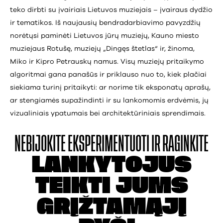
teko dirbti su įvairiais Lietuvos muziejais – įvairaus dydžio
ir tematikos. Iš naujausių bendradarbiavimo pavyzdžių
norėtųsi paminėti Lietuvos jūrų muziejų, Kauno miesto
muziejaus Rotušę, muziejų „Dingęs štetlas“ ir, žinoma,
Miko ir Kipro Petrauskų namus. Visų muziejų pritaikymo
algoritmai gana panašūs ir priklauso nuo to, kiek plačiai
siekiama turinį pritaikyti: ar norime tik eksponatų aprašų,
ar stengiamės supažindinti ir su lankomomis erdvėmis, jų
vizualiniais ypatumais bei architektūriniais sprendimais.
NEBIJOKITE
EKSPERIMENTUOTI IR
RAGINKITE
LANKYTOJUS
TEIKTI
JUMS
GRĮŽTAMĄJĮ