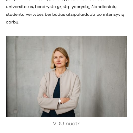
universitetus, bendryste grįstą lyderystę, šiandieninių
studentų vertybes bei būdus atsipalaiduoti po intensyvių
darbų.
VDU nuotr.