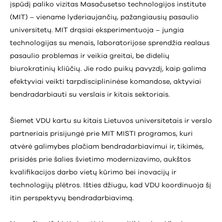
įspūdį paliko vizitas Masačusetso technologijos institute
(MIT) – viename lyderiaujančių, pažangiausių pasaulio
universitetų. MIT drąsiai eksperimentuoja – jungia
technologijas su menais, laboratorijose sprendžia realaus
pasaulio problemas ir veikia greitai, be didelių
biurokratinių kliūčių. Jie rodo puikų pavyzdį, kaip galima
efektyviai veikti tarpdisciplininėse komandose, aktyviai
bendradarbiauti su verslais ir kitais sektoriais.
Šiemet VDU kartu su kitais Lietuvos universitetais ir verslo
partneriais prisijungė prie MIT MISTI programos, kuri
atvėrė galimybes plačiam bendradarbiavimui ir, tikimės,
prisidės prie šalies švietimo modernizavimo, aukštos
kvalifikacijos darbo vietų kūrimo bei inovacijų ir
technologijų plėtros. Išties džiugu, kad VDU koordinuoja šį
itin perspektyvų bendradarbiavimą.