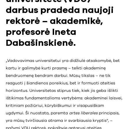
darbus pradeda naujoji
rektorė – akademikė,
profesorė Ineta
Dabašinskienė.
„Vadovavimas universitetui yra didžiulė atsakomybė, bet
kartu ir galimybė kurti prasmę – telkti akademinę
bendruomenę bendram darbui. Mūsų tikslas – ne tik
reaguoti į šiandienos poreikius, bet ir formuoti ateities
horizontus. Universitetas stiprus tiek, kiek jis geba išlikti
ištikimas fundamentalioms vertybėms: akademinei laisvei,
kritiniam požiūriui, kūrybiškumui ir visapusiškam
ugdymui. Ši nuostata, paremta
artes liberales
principais,
yra mūsų tvirčiausia atrama ir svarbiausia kryptis“, –
pažymi VDU rektorė, pokalbyje aptarusi ateities