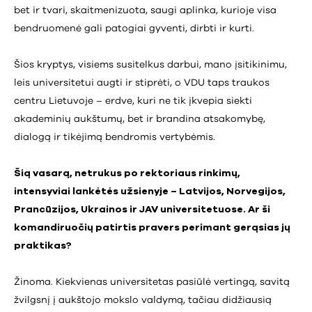
bet ir tvari, skaitmenizuota, saugi aplinka, kurioje visa
bendruomenė gali patogiai gyventi, dirbti ir kurti.
Šios kryptys, visiems susitelkus darbui, mano įsitikinimu,
leis universitetui augti ir stiprėti, o VDU taps traukos
centru Lietuvoje – erdve, kuri ne tik įkvepia siekti
akademinių aukštumų, bet ir brandina atsakomybę,
dialogą ir tikėjimą bendromis vertybėmis.
Šią vasarą, netrukus po rektoriaus rinkimų,
intensyviai lankėtės užsienyje – Latvijos, Norvegijos,
Prancūzijos, Ukrainos ir JAV universitetuose. Ar ši
komandiruočių patirtis pravers perimant gerąsias jų
praktikas?
Žinoma. Kiekvienas universitetas pasiūlė vertingą, savitą
žvilgsnį į aukštojo mokslo valdymą, tačiau didžiausią