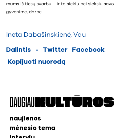
mums iš tiesų svarbu – ir to siekiu bei sieksiu savo
gyvenime, darbe.
Ineta Dabašinskienė
,
Vdu
Dalintis
-
Twitter
Facebook
Kopijuoti nuorodą
DAUGIAU
KULTŪROS
naujienos
mėnesio tema
interviu