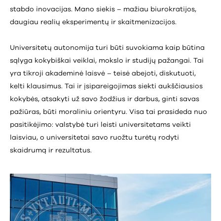
stabdo inovacijas. Mano siekis – mažiau biurokratijos,
daugiau realių eksperimentų ir skaitmenizacijos.
Universitetų autonomija turi būti suvokiama kaip būtina
sąlyga kokybiškai veiklai, mokslo ir studijų pažangai. Tai
yra tikroji akademinė laisvė – teisė abejoti, diskutuoti,
kelti klausimus. Tai ir įsipareigojimas siekti aukščiausios
kokybės, atsakyti už savo žodžius ir darbus, ginti savas
pažiūras, būti moraliniu orientyru. Visa tai prasideda nuo
pasitikėjimo: valstybė turi leisti universitetams veikti
laisviau, o universitetai savo ruožtu turėtų rodyti
skaidrumą ir rezultatus.