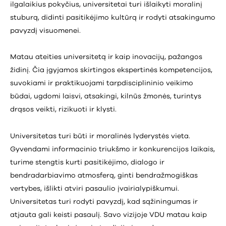
ilgalaikius pokyčius, universitetai turi išlaikyti moralinį
stuburą, didinti pasitikėjimo kultūrą ir rodyti atsakingumo
pavyzdį visuomenei.
Matau ateities universitetą ir kaip inovacijų, pažangos
židinį. Čia įgyjamos skirtingos ekspertinės kompetencijos,
suvokiami ir praktikuojami tarpdisciplininio veikimo
būdai, ugdomi laisvi, atsakingi, kilnūs žmonės, turintys
drąsos veikti, rizikuoti ir klysti.
Universitetas turi būti ir moralinės lyderystės vieta.
Gyvendami informacinio triukšmo ir konkurencijos laikais,
turime stengtis kurti pasitikėjimo, dialogo ir
bendradarbiavimo atmosferą, ginti bendražmogiškas
vertybes, išlikti atviri pasaulio įvairialypiškumui.
Universitetas turi rodyti pavyzdį, kad sąžiningumas ir
atjauta gali keisti pasaulį. Savo vizijoje VDU matau kaip