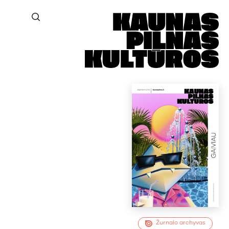
Žurnalo archyvas