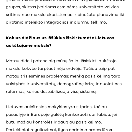
grupes, skirtas įvairioms esminėms universiteto veiklos
sritims: nuo mokslo ekosistemos ir biudžeto planavimo iki
dirbtinio intelekto integracijos ir alumnų telkimo.
Kokius didžiausius iššūkius išskirtumėte Lietuvos
aukštajame moksle?
Matau didelį potencialą mūsų šaliai išsiskirti aukštojo
mokslo kokybe tarptautinėje erdvėje. Tačiau taip pat
matau tris esmines problemas: menką pasitikėjimą tarp
valstybės ir universitetų, demografinę krizę ir nuolatines
reformas, kurios destabilizuoja visą sistemą.
Lietuvos aukštosios mokyklos yra stiprios, tačiau
pasaulyje ir Europoje galėtų konkuruoti dar labiau, jei
būtų mažiau kontrolės ir daugiau pasitikėjimo.
Pertekliniai reguliavimai, ilgos derinimo procedūros