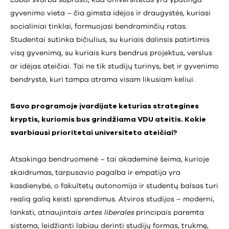
gyvenimo vieta – čia gimsta idėjos ir draugystės, kuriasi
socialiniai tinklai, formuojasi bendraminčių ratas.
Studentai sutinka bičiulius, su kuriais dalinsis patirtimis
visą gyvenimą, su kuriais kurs bendrus projektus, verslus
ar idėjas ateičiai. Tai ne tik studijų turinys, bet ir gyvenimo
bendrystė, kuri tampa atrama visam likusiam keliui.
Savo programoje įvardijate keturias strategines
kryptis, kuriomis bus grindžiama VDU ateitis. Kokie
svarbiausi prioritetai universiteto ateičiai?
Atsakinga bendruomenė – tai akademinė šeima, kurioje
skaidrumas, tarpusavio pagalba ir empatija yra
kasdienybė, o fakultetų autonomija ir studentų balsas turi
realią galią keisti sprendimus. Atviros studijos – moderni,
lanksti, atnaujintais
artes liberales
principais paremta
sistema, leidžianti labiau derinti studijų formas, trukmę,