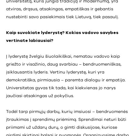
universitetą, kuris jungia tradiciją ir modernumą, yra
atviras, drąsus, atsakingas, empatiškas ir gebantis
nustebinti savo pasiekimais tiek Lietuvą, tiek pasaulį.
Kaip suvokiate lyderystę? Kokias vadovo savybes
vertinate labiausiai?
Į lyderystę žvelgiu šiuolaikiškai, nematau vadovo kaip
griežto ir visažinio, daug svarbiau – bendruomeniškas,
įsiklausantis lyderis. Vertinu lyderystę, kuri yra
demokratiška, pirmiausia – paremta dialogu ir empatija.
Universitetas gyvas tik tada, kai kiekvienas jo narys
jaučiasi atsakingas už pokyčius.
Todėl tarp pirmųjų darbų, kurių imsiuosi – bendruomenės
įtraukimas į sprendimų priėmimą. Sprendimai neturi būti
priimami už uždarų durų, o gimti diskusijose, kuriose
girdimi skirtingi balsai ir nuomonės. Organizuosime darbo