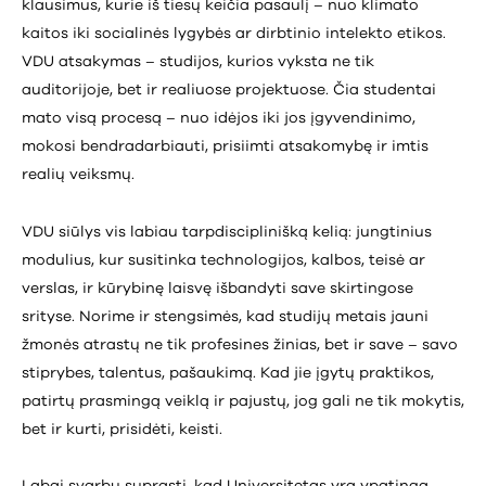
klausimus, kurie iš tiesų keičia pasaulį – nuo klimato
kaitos iki socialinės lygybės ar dirbtinio intelekto etikos.
VDU atsakymas – studijos, kurios vyksta ne tik
auditorijoje, bet ir realiuose projektuose. Čia studentai
mato visą procesą – nuo idėjos iki jos įgyvendinimo,
mokosi bendradarbiauti, prisiimti atsakomybę ir imtis
realių veiksmų.
VDU siūlys vis labiau tarpdisciplinišką kelią: jungtinius
modulius, kur susitinka technologijos, kalbos, teisė ar
verslas, ir kūrybinę laisvę išbandyti save skirtingose
srityse. Norime ir stengsimės, kad studijų metais jauni
žmonės atrastų ne tik profesines žinias, bet ir save – savo
stiprybes, talentus, pašaukimą. Kad jie įgytų praktikos,
patirtų prasmingą veiklą ir pajustų, jog gali ne tik mokytis,
bet ir kurti, prisidėti, keisti.
Labai svarbu suprasti, kad Universitetas yra ypatinga