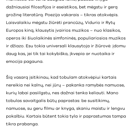
dažniausiai filosofijos ir eseistikos, bet mėgstu ir gerą
grožinę literatūrą. Poezija vakarais – tikras atokvėpis.
Laisvalaikiu mėgstu žiūrėti prancūzų, Vidurio ir Rytų
Europos kiną, klausytis įvairios muzikos – nuo klasikos,
operos iki šiuolaikinės simfoninės, populiariosios muzikos
ir džiazo. Esu tokia universali klausytoja ir žiūrovė: įdomu
daug kas, jei tik tai kokybiška, įkvepia ar nuotaika ir
emocija pagauna.
Šią vasarą įsitikinau, kad tobulam atokvėpiui kartais
nereikia nei kalnų, nei jūrų – pakanka ramybės namuose,
kurių labai pasiilgstu, nes dažnai tenka keliauti. Mano
tobulas savaitgalis būtų paprastas: be susitikimų,
namuose, su geru filmu ar knyga, skaniu maistu ir lengvu
pokalbiu. Kartais būtent tokia tyla ir paprastumas tampa
tikra prabanga.