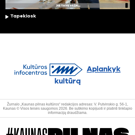
Tapekiosk
Aplankyk
kultūrą
Žurnalo „Kaunas pilnas kultūros“ redakcijos adresas: V. Putvinskio g. 56-1,
Kaunas © Visos teisės saugomos 2026. Be sutikimo kopijuoti ir platinti tinklapio
informaciją draudžiama.