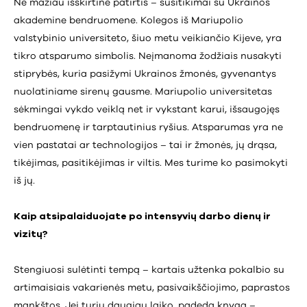
Ne mažiau išskirtinė patirtis – susitikimai su Ukrainos
akademine bendruomene. Kolegos iš Mariupolio
valstybinio universiteto, šiuo metu veikiančio Kijeve, yra
tikro atsparumo simbolis. Neįmanoma žodžiais nusakyti
stiprybės, kuria pasižymi Ukrainos žmonės, gyvenantys
nuolatiniame sirenų gausme. Mariupolio universitetas
sėkmingai vykdo veiklą net ir vykstant karui, išsaugojęs
bendruomenę ir tarptautinius ryšius. Atsparumas yra ne
vien pastatai ar technologijos – tai ir žmonės, jų drąsa,
tikėjimas, pasitikėjimas ir viltis. Mes turime ko pasimokyti
iš jų.
Kaip atsipalaiduojate po intensyvių darbo dienų ir
vizitų?
Stengiuosi sulėtinti tempą – kartais užtenka pokalbio su
artimaisiais vakarienės metu, pasivaikščiojimo, paprastos
mankštos. Jei turiu daugiau laiko, padeda knyga –