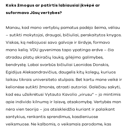
Koks žmogus ar patirtis labiausiai įkvėpė ar
suformavo Jūsų vertybes?
Manau, kad mano vertybių pamatus padėjo šeima, vėliau
– sutikti mokytojai, draugai, bičiuliai, perskaitytos knygos.
Viskas, ką nešiojuosi savo galvoje ir širdyje, formavo
mano kelią. VDU gyvenimas tapo ypatinga erdve – čia
atradau platų akiračių lauką, gilėjimo galimybes,
bendrystę. Labai svarbūs bičiuliai Leonidas Donskis,
Egidijus Aleksandravičius, daugelis kitų kolegų, kuriuos
laikau tikrais universiteto stulpais. Bet kartu mane veikė ir
kelionėse sutikti žmonės, atrasti autoriai. Galėčiau sakyti,
kad esu užsikrėtusi Vytauto Kavolio „virusu“ – jo mintimis
apie individo kilnumą ir laisvę, atsakomybę. Vertybės man
nėra vien teorija – jos atsiskleidžia kuriant ir palaikant
santykius, renkantis sprendimus, kasdieniuose
veiksmuose. Ne kalbomis, o veiksmais parodome, kas