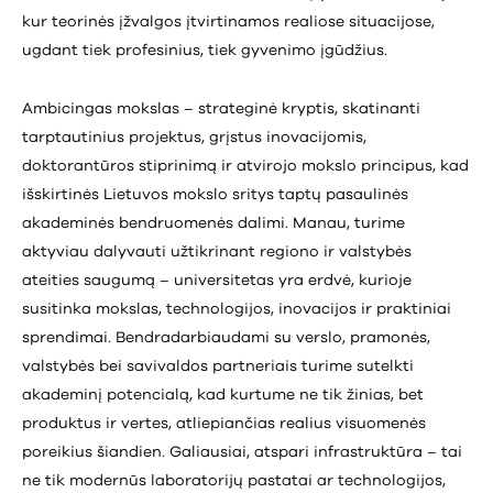
kur teorinės įžvalgos įtvirtinamos realiose situacijose,
ugdant tiek profesinius, tiek gyvenimo įgūdžius.
Ambicingas mokslas – strateginė kryptis, skatinanti
tarptautinius projektus, grįstus inovacijomis,
doktorantūros stiprinimą ir atvirojo mokslo principus, kad
išskirtinės Lietuvos mokslo sritys taptų pasaulinės
akademinės bendruomenės dalimi. Manau, turime
aktyviau dalyvauti užtikrinant regiono ir valstybės
ateities saugumą – universitetas yra erdvė, kurioje
susitinka mokslas, technologijos, inovacijos ir praktiniai
sprendimai. Bendradarbiaudami su verslo, pramonės,
valstybės bei savivaldos partneriais turime sutelkti
akademinį potencialą, kad kurtume ne tik žinias, bet
produktus ir vertes, atliepiančias realius visuomenės
poreikius šiandien. Galiausiai, atspari infrastruktūra – tai
ne tik modernūs laboratorijų pastatai ar technologijos,