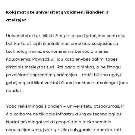
Kokį matote universitetų vaidmenį šiandien ir
ateityje?
Universitetai turi išlikti žinių ir laisvo tyrinėjimo centrais,
bet kartu atliepti šiuolaikinius poreikius, susijusius su
technologinėmis, ekonominėmis bei socialinėmis
naujovėmis. Pavyzdžiui, jau kasdienybės dalimi tapęs
dirbtinis intelektas turi likti pagalbininkas, o ne žmogų
pakeičiantis sprendimų priėmėjas – todėl būtina ugdyti
gebėjimą kritiškai vertinti šiuos įrankius ir atsakingai juos
naudoti.
Ypač reikšmingas šiandien – universitetų atsparumas, ir
čia kalbame ne tik apie infrastruktūrą ar technologijas.
Norint sėkmingai veikti geopolitinio ir ekonominio
nenuspėjamumo, įvairių rizikų sąlygomis ir dar skatinti