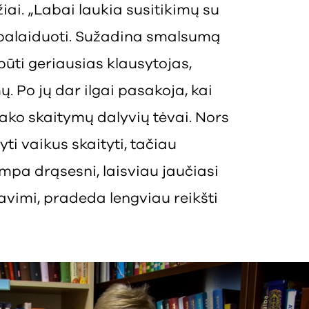
ai. „Labai laukia susitikimų su
ipalaiduoti. Sužadina smalsumą
 būti geriausias klausytojas,
. Po jų dar ilgai pasakoja, kai
sako skaitymų dalyvių tėvai. Nors
ti vaikus skaityti, tačiau
mpa drąsesni, laisviau jaučiasi
avimi, pradeda lengviau reikšti