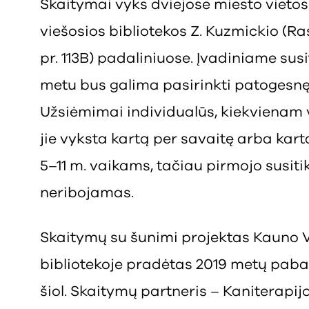
Skaitymai vyks dviejose miesto vieto
viešosios bibliotekos Z. Kuzmickio (Rase
pr. 113B) padaliniuose. Įvadiniame sus
metu bus galima pasirinkti patogesnę 
Užsiėmimai individualūs, kiekvienam va
jie vyksta kartą per savaitę arba kartą
5–11 m. vaikams, tačiau pirmojo susit
neribojamas.
Skaitymų su šunimi projektas Kauno V
bibliotekoje pradėtas 2019 metų pabai
šiol. Skaitymų partneris – Kaniterapij