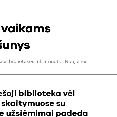
 vaikams
 šunys
s bibliotekos inf. ir nuotr. |
Naujienos
šoji biblioteka vėl
i skaitymuose su
kie užsiėmimai padeda