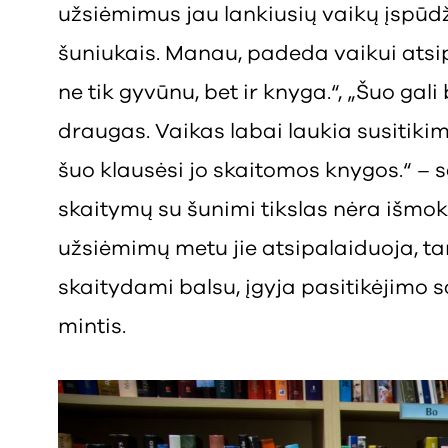
užsiėmimus jau lankiusių vaikų įspūdži
šuniukais. Manau, padeda vaikui ats
ne tik gyvūnu, bet ir knyga.“, „Šuo gali
draugas. Vaikas labai laukia susitikimų
šuo klausėsi jo skaitomos knygos.“ – 
skaitymų su šunimi tikslas nėra išmoky
užsiėmimų metu jie atsipalaiduoja, ta
skaitydami balsu, įgyja pasitikėjimo s
mintis.