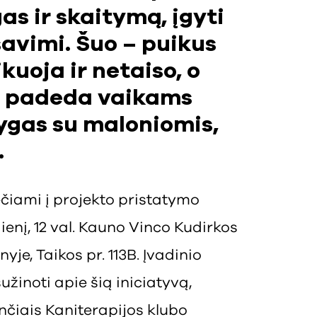
s ir skaitymą, įgyti
savimi. Šuo – puikus
kuoja ir netaiso, o
ia padeda vaikams
nygas su maloniomis,
.
čiami į projekto pristatymo
dienį, 12 val. Kauno Vinco Kudirkos
yje, Taikos pr. 113B. Įvadinio
žinoti apie šią iniciatyvą,
nčiais Kaniterapijos klubo