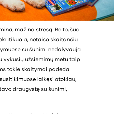
mina, mažina stresą. Be to, šuo
ekritikuoja, netaiso skaitančių
aitymuose su šunimi nedalyvauja
 Jau vykusių užsiėmimų metu taip
ams tokie skaitymai padeda
susitikimuose laikęsi atokiau,
davo draugystę su šunimi,