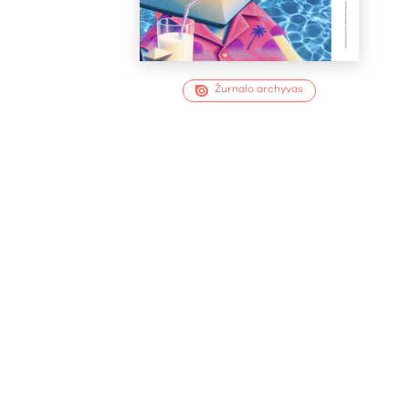
Žurnalo archyvas