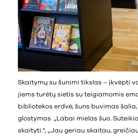
Skaitymų su šunimi tikslas – įkvėpti 
jiems turėtų sietis su teigiamomis emo
bibliotekos erdvė, šuns buvimas šalia,
glostymas. „Labai mielas šuo. Suteik
skaityti.“, „Jau geriau skaitau, greičia