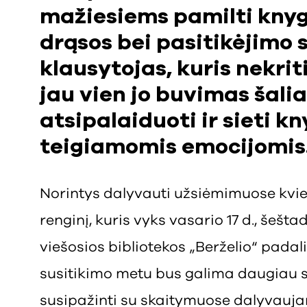
mažiesiems pamilti knyga
drąsos bei pasitikėjimo 
klausytojas, kuris nekriti
jau vien jo buvimas šal
atsipalaiduoti ir sieti k
teigiamomis emocijomis
Norintys dalyvauti užsiėmimuose kvie
renginį, kuris vyks vasario 17 d., šešta
viešosios bibliotekos „Berželio“ padalin
susitikimo metu bus galima daugiau su
susipažinti su skaitymuose dalyvauja