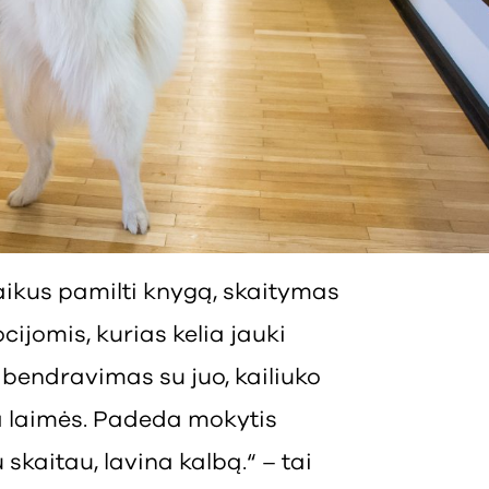
vaikus pamilti knygą, skaitymas
cijomis, kurias kelia jauki
 bendravimas su juo, kailiuko
ia laimės. Padeda mokytis
u skaitau, lavina kalbą.“ – tai