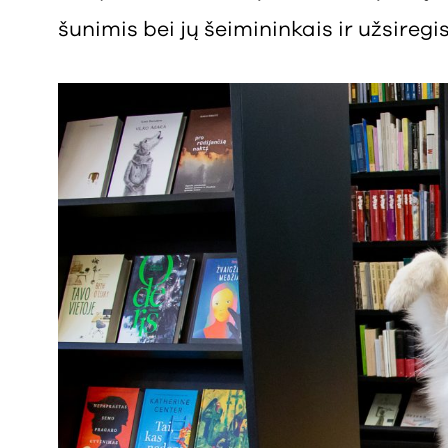
šunimis bei jų šeimininkais ir užsireg