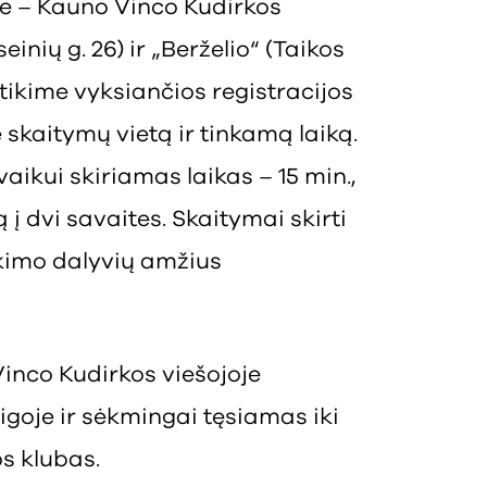
se – Kauno Vinco Kudirkos
inių g. 26) ir „Berželio“ (Taikos
itikime vyksiančios registracijos
skaitymų vietą ir tinkamą laiką.
ikui skiriamas laikas – 15 min.,
 į dvi savaites. Skaitymai skirti
ikimo dalyvių amžius
inco Kudirkos viešojoje
goje ir sėkmingai tęsiamas iki
os klubas.