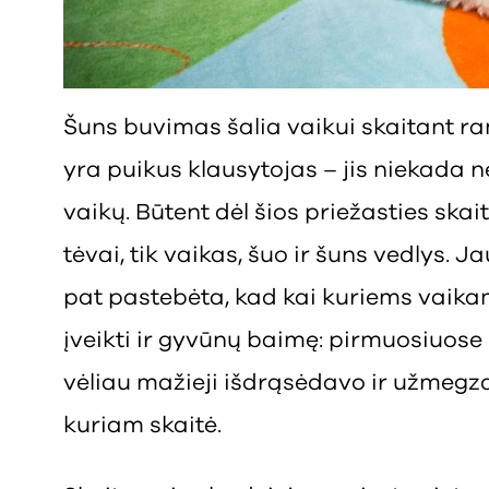
Šuns buvimas šalia vaikui skaitant ra
yra puikus klausytojas – jis niekada n
vaikų. Būtent dėl šios priežasties sk
tėvai, tik vaikas, šuo ir šuns vedlys.
pat pastebėta, kad kai kuriems vaik
įveikti ir gyvūnų baimę: pirmuosiuose 
vėliau mažieji išdrąsėdavo ir užmegz
kuriam skaitė.