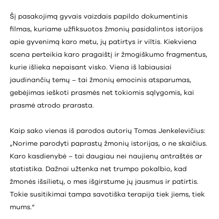
Šį pasakojimą gyvais vaizdais papildo dokumentinis
filmas, kuriame užfiksuotos žmonių pasidalintos istorijos
apie gyvenimą karo metu, jų patirtys ir viltis. Kiekviena
scena perteikia karo pragaištį ir žmogiškumo fragmentus,
kurie išlieka nepaisant visko. Viena iš labiausiai
jaudinančių temų – tai žmonių emocinis atsparumas,
gebėjimas ieškoti prasmės net tokiomis sąlygomis, kai
prasmė atrodo prarasta.
Kaip sako vienas iš parodos autorių Tomas Jenkelevičius:
„Norime parodyti paprastų žmonių istorijas, o ne skaičius.
Karo kasdienybė – tai daugiau nei naujienų antraštės ar
statistika. Dažnai užtenka net trumpo pokalbio, kad
žmonės išsilietų, o mes išgirstume jų jausmus ir patirtis.
Tokie susitikimai tampa savotiška terapija tiek jiems, tiek
mums.“