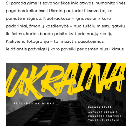
Ši paroda gimė iš savanoriškos iniciatyvos: humanitarinės
pagalbos kelionėse į Ukrainą autoriai fiksavo tai, ką
pamatė ir išgirdo. Nuotraukose – griuvėsiai ir karo
padariniai, žmonių kasdienybė – nuo tuščių miestų gatvių
iki šeimų, kurios bando prisitaikyti prie naujų realijų.
Kiekviena fotografija – tai mažytis pasakojimas,
leidžiantis pažvelgti į karo poveikį per asmeninius likimus.