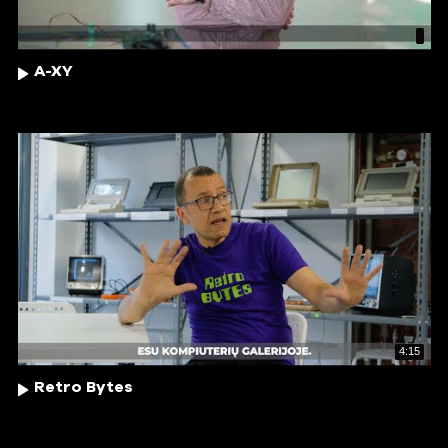
A-XY
4:15
Retro Bytes