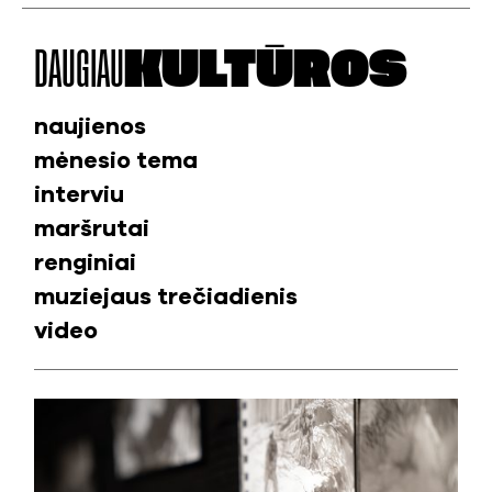
DAUGIAU
KULTŪROS
naujienos
mėnesio tema
interviu
maršrutai
renginiai
muziejaus trečiadienis
video