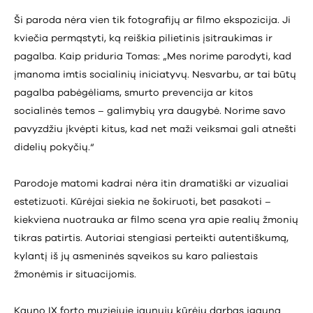
Ši paroda nėra vien tik fotografijų ar filmo ekspozicija. Ji
kviečia permąstyti, ką reiškia pilietinis įsitraukimas ir
pagalba. Kaip priduria Tomas: „Mes norime parodyti, kad
įmanoma imtis socialinių iniciatyvų. Nesvarbu, ar tai būtų
pagalba pabėgėliams, smurto prevencija ar kitos
socialinės temos – galimybių yra daugybė. Norime savo
pavyzdžiu įkvėpti kitus, kad net maži veiksmai gali atnešti
didelių pokyčių.“
Parodoje matomi kadrai nėra itin dramatiški ar vizualiai
estetizuoti. Kūrėjai siekia ne šokiruoti, bet pasakoti –
kiekviena nuotrauka ar filmo scena yra apie realių žmonių
tikras patirtis. Autoriai stengiasi perteikti autentiškumą,
kylantį iš jų asmeninės sąveikos su karo paliestais
žmonėmis ir situacijomis.
Kauno IX forto muziejuje jaunųjų kūrėjų darbas įgauna