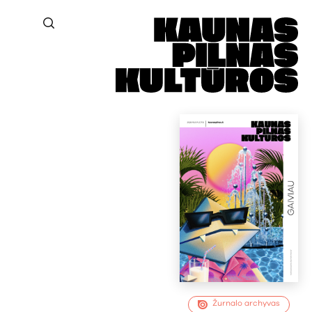
Žurnalo archyvas