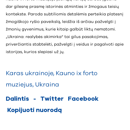
dar gilesnę prasmę istorinės atminties ir žmogaus teisių
kontekste. Paroda subtiliomis detalėmis perteikia platesnį
žmogiškojo ryšio paveikslą, leidžia iš arčiau pažvelgti į
žmonių gyvenimus, kurie kitaip galbūt liktų nematomi.
„Ukraina: realybės akimirka“ tai gilus pasakojimas,
priverčiantis stabtelėti, pažvelgti į veidus ir pagalvoti apie
istorijas, kurios slepiasi už jų.
Karas ukrainoje
,
Kauno ix forto
muziejus
,
Ukraina
Dalintis
-
Twitter
Facebook
Kopijuoti nuorodą