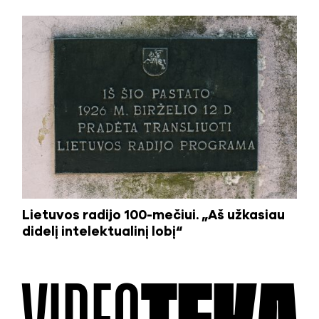
Lietuvos radijo 100-mečiui. „Aš užkasiau
didelį intelektualinį lobį“