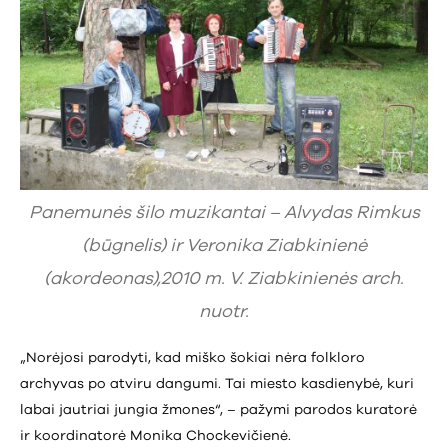
Panemunės šilo muzikantai – Alvydas Rimkus
(būgnelis) ir Veronika Ziabkinienė
(akordeonas),2010 m. V. Ziabkinienės arch.
nuotr.
„Norėjosi parodyti, kad miško šokiai nėra folkloro
archyvas po atviru dangumi. Tai miesto kasdienybė, kuri
labai jautriai jungia žmones“, – pažymi parodos kuratorė
ir koordinatorė Monika Chockevičienė.