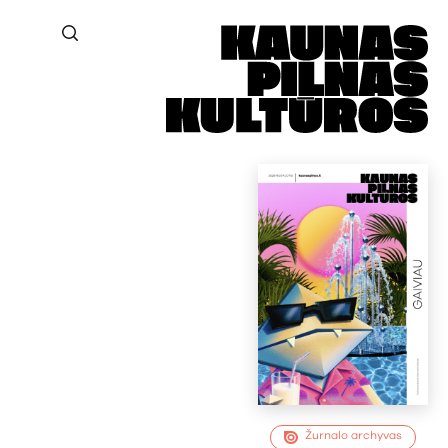
Žurnalo archyvas