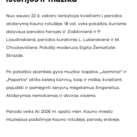
Nuo sausio 22 d. vakaro lankytojai kviečiami į parodos
atidarymą Kauno rotušėje. 18 val. vyks pokalbis, kuriame
dalyvaus parodos herojės V. Ziabkinienė ir P.
Liaudinskienė, parodos kuratorės L. Lukenskienė ir M.
Chockevičienė. Pokalbį moderuos Sigita Žemaitytė-
Strazdė.
Po pokalbio skambės gyva muzika: kapelos „Jazminai“ ir
„Papartis“ atliks keletą kūrinių, kaip ir miške, kviečiant
pajudėti ir pamėginti senjorų mėgstamus žingsnelius.
Atidarymas nemokamas ir atviras visiems.
Paroda veiks iki 2026 m. spalio mėn. Kauno miesto
muziejaus padalinyje Kauno rotušėje, parodų erdvėje.