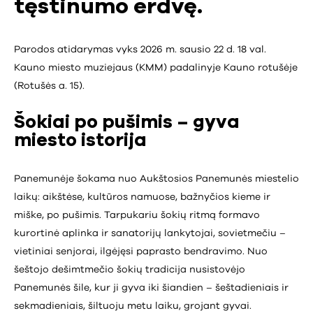
tęstinumo erdvę.
Parodos atidarymas vyks 2026 m. sausio 22 d. 18 val.
Kauno miesto muziejaus (KMM) padalinyje Kauno rotušėje
(Rotušės a. 15).
Šokiai po pušimis – gyva
miesto istorija
Panemunėje šokama nuo Aukštosios Panemunės miestelio
laikų: aikštėse, kultūros namuose, bažnyčios kieme ir
miške, po pušimis. Tarpukariu šokių ritmą formavo
kurortinė aplinka ir sanatorijų lankytojai, sovietmečiu –
vietiniai senjorai, ilgėjęsi paprasto bendravimo. Nuo
šeštojo dešimtmečio šokių tradicija nusistovėjo
Panemunės šile, kur ji gyva iki šiandien – šeštadieniais ir
sekmadieniais, šiltuoju metu laiku, grojant gyvai.