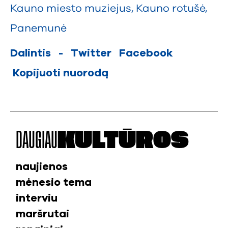
Kauno miesto muziejus
,
Kauno rotušė
,
Panemunė
Dalintis
-
Twitter
Facebook
Kopijuoti nuorodą
DAUGIAU
KULTŪROS
naujienos
mėnesio tema
interviu
maršrutai