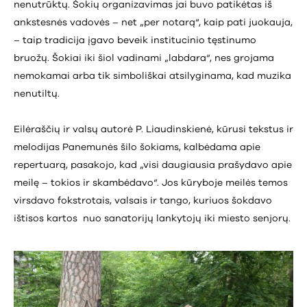
nenutrūktų. Šokių organizavimas jai buvo patikėtas iš
ankstesnės vadovės – net „per notarą“, kaip pati juokauja,
– taip tradicija įgavo beveik institucinio tęstinumo
bruožų. Šokiai iki šiol vadinami „labdara“, nes grojama
nemokamai arba tik simboliškai atsilyginama, kad muzika
nenutiltų.
Eilėraščių ir valsų autorė P. Liaudinskienė, kūrusi tekstus ir
melodijas Panemunės šilo šokiams, kalbėdama apie
repertuarą, pasakojo, kad „visi daugiausia prašydavo apie
meilę – tokios ir skambėdavo“. Jos kūryboje meilės temos
virsdavo fokstrotais, valsais ir tango, kuriuos šokdavo
ištisos kartos nuo sanatorijų lankytojų iki miesto senjorų.