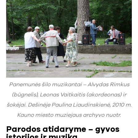
Panemunės šilo muzikantai – Alvydas Rimkus
(būgnelis), Leonas Vaitkaitis (akordeonas) ir
šokėjai. Dešinėje Paulina Liaudinskienė, 2010 m.
Kauno miesto muziejaus archyvo nuotr.
Parodos atidaryme – gyvos
istorijos ir muzika