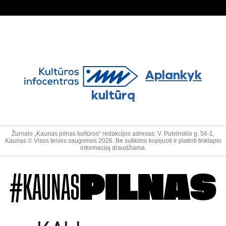
Aplankyk
kultūrą
Žurnalo „Kaunas pilnas kultūros“ redakcijos adresas: V. Putvinskio g. 56-1,
Kaunas © Visos teisės saugomos 2026. Be sutikimo kopijuoti ir platinti tinklapio
informaciją draudžiama.
#KAUNAS
PILNAS