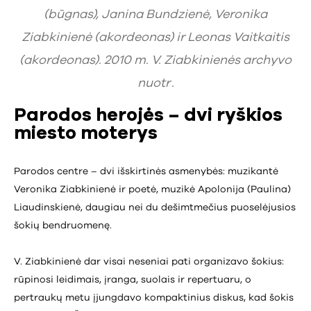
(būgnas), Janina Bundzienė, Veronika
Ziabkinienė (akordeonas) ir Leonas Vaitkaitis
(akordeonas). 2010 m. V. Ziabkinienės archyvo
nuotr .
Parodos herojės – dvi ryškios
miesto moterys
Parodos centre – dvi išskirtinės asmenybės: muzikantė
Veronika Ziabkinienė ir poetė, muzikė Apolonija (Paulina)
Liaudinskienė, daugiau nei du dešimtmečius puoselėjusios
šokių bendruomenę.
V. Ziabkinienė dar visai neseniai pati organizavo šokius:
rūpinosi leidimais, įranga, suolais ir repertuaru, o
pertraukų metu įjungdavo kompaktinius diskus, kad šokis