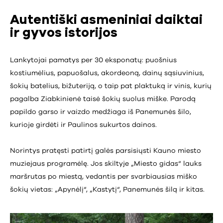
Autentiški asmeniniai daiktai
ir gyvos istorijos
Lankytojai pamatys per 30 eksponatų: puošnius
kostiumėlius, papuošalus, akordeoną, dainų sąsiuvinius,
šokių batelius, bižuteriją, o taip pat plaktuką ir vinis, kurių
pagalba Ziabkinienė taisė šokių suolus miške. Parodą
papildo garso ir vaizdo medžiaga iš Panemunės šilo,
kurioje girdėti ir Paulinos sukurtos dainos.
Norintys pratęsti patirtį galės parsisiųsti Kauno miesto
muziejaus programėlę. Jos skiltyje „Miesto gidas“ lauks
maršrutas po miestą, vedantis per svarbiausias miško
šokių vietas: „Apynėlį“, „Kastytį“, Panemunės šilą ir kitas.