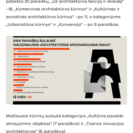
pateikta 20 paraiškų, „Už architektūros teoriją ir sklaidą“
–18, „Komercinės architektūros kūrinys“ ir „Kultūrinės ir
socialinės architektūros kūrinys“ –po 11, o kategorijoms
„Urbanistikos kūrinys“ ir „Konversija“ – po 9 paraiškas.
Mažiausiai kūrinių sulaukė kategorijos „Kultūros paveldo
atnaujinimo objektas“ (7 paraiškos) ir „Tvarios inovacijos
architektūroje“ (6 paraiškos).