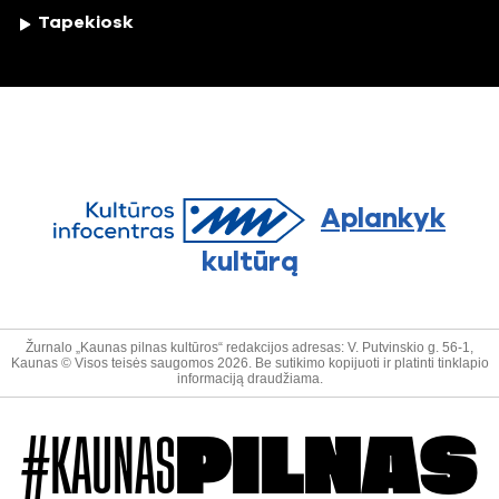
Tapekiosk
Aplankyk
kultūrą
Žurnalo „Kaunas pilnas kultūros“ redakcijos adresas: V. Putvinskio g. 56-1,
Kaunas © Visos teisės saugomos 2026. Be sutikimo kopijuoti ir platinti tinklapio
informaciją draudžiama.
#KAUNAS
PILNAS