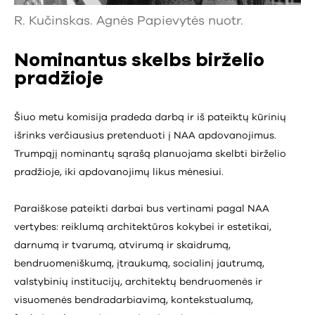
R. Kučinskas. Agnės Papievytės nuotr.
Nominantus skelbs birželio
pradžioje
Šiuo metu komisija pradeda darbą ir iš pateiktų kūrinių
išrinks verčiausius pretenduoti į NAA apdovanojimus.
Trumpąjį nominantų sąrašą planuojama skelbti birželio
pradžioje, iki apdovanojimų likus mėnesiui.
Paraiškose pateikti darbai bus vertinami pagal NAA
vertybes: reiklumą architektūros kokybei ir estetikai,
darnumą ir tvarumą, atvirumą ir skaidrumą,
bendruomeniškumą, įtraukumą, socialinį jautrumą,
valstybinių institucijų, architektų bendruomenės ir
visuomenės bendradarbiavimą, kontekstualumą,