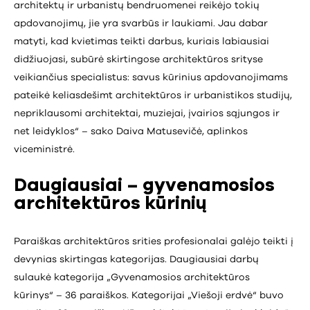
architektų ir urbanistų bendruomenei reikėjo tokių
apdovanojimų, jie yra svarbūs ir laukiami. Jau dabar
matyti, kad kvietimas teikti darbus, kuriais labiausiai
didžiuojasi, subūrė skirtingose architektūros srityse
veikiančius specialistus: savus kūrinius apdovanojimams
pateikė keliasdešimt architektūros ir urbanistikos studijų,
nepriklausomi architektai, muziejai, įvairios sąjungos ir
net leidyklos“ – sako Daiva Matusevičė, aplinkos
viceministrė.
Daugiausiai – gyvenamosios
architektūros kūrinių
Paraiškas architektūros srities profesionalai galėjo teikti į
devynias skirtingas kategorijas. Daugiausiai darbų
sulaukė kategorija „Gyvenamosios architektūros
kūrinys“ – 36 paraiškos. Kategorijai „Viešoji erdvė“ buvo