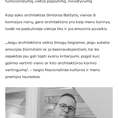
funkcionalumą, vietos pajautimą, inovatyvumą.
Kaip sako architektas Gintaras Balčytis, vienas iš
komisijos narių, gera architektūra yra kaip meno kūrinys,
todėl ne paskutinėje vietoje liks ir jos emocinis poveikis.
„Jeigu architektūra veikia žmogų teigiamai, jeigu sukelia
emocijas žiūrinčiam ar ja besinaudojančiam, tai šis
aspektas jau gali tapti svariu kriterijumi, pagal kurį
galima vertinti vieno ar kito architektūros kūrinio
vertingumą“, – teigia Nacionalinės kultūros ir meno
premijos laureatas.