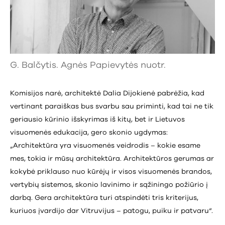
G. Balčytis. Agnės Papievytės nuotr.
Komisijos narė, architektė Dalia Dijokienė pabrėžia, kad
vertinant paraiškas bus svarbu sau priminti, kad tai ne tik
geriausio kūrinio išskyrimas iš kitų, bet ir Lietuvos
visuomenės edukacija, gero skonio ugdymas:
„Architektūra yra visuomenės veidrodis – kokie esame
mes, tokia ir mūsų architektūra. Architektūros gerumas ar
kokybė priklauso nuo kūrėjų ir visos visuomenės brandos,
vertybių sistemos, skonio lavinimo ir sąžiningo požiūrio į
darbą. Gera architektūra turi atspindėti tris kriterijus,
kuriuos įvardijo dar Vitruvijus – patogu, puiku ir patvaru“.