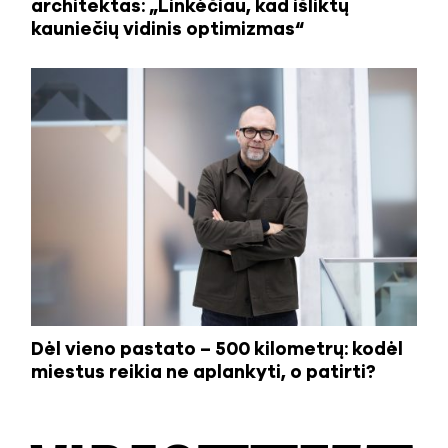
architektas: „Linkėčiau, kad išliktų
kauniečių vidinis optimizmas“
Dėl vieno pastato – 500 kilometrų: kodėl
miestus reikia ne aplankyti, o patirti?