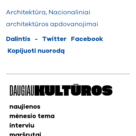
Architektūra
,
Nacionaliniai
architektūros apdovanojimai
Dalintis
-
Twitter
Facebook
Kopijuoti nuorodą
DAUGIAU
KULTŪROS
naujienos
mėnesio tema
interviu
maršrutai