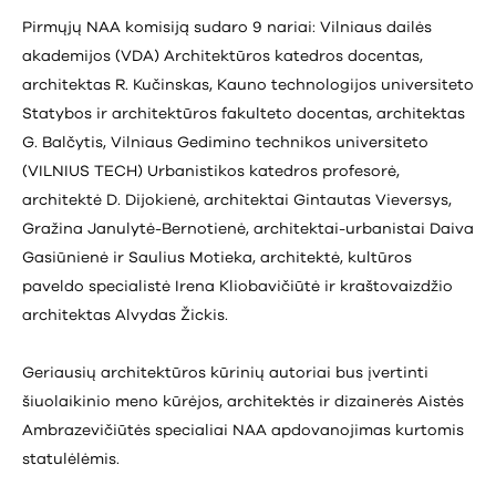
Pirmųjų NAA komisiją sudaro 9 nariai: Vilniaus dailės
akademijos (VDA) Architektūros katedros docentas,
architektas R. Kučinskas, Kauno technologijos universiteto
Statybos ir architektūros fakulteto docentas, architektas
G. Balčytis, Vilniaus Gedimino technikos universiteto
(VILNIUS TECH) Urbanistikos katedros profesorė,
architektė D. Dijokienė, architektai Gintautas Vieversys,
Gražina Janulytė-Bernotienė, architektai-urbanistai Daiva
Gasiūnienė ir Saulius Motieka, architektė, kultūros
paveldo specialistė Irena Kliobavičiūtė ir kraštovaizdžio
architektas Alvydas Žickis.
Geriausių architektūros kūrinių autoriai bus įvertinti
šiuolaikinio meno kūrėjos, architektės ir dizainerės Aistės
Ambrazevičiūtės specialiai NAA apdovanojimas kurtomis
statulėlėmis.