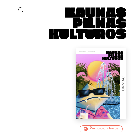
Žurnalo archyvas